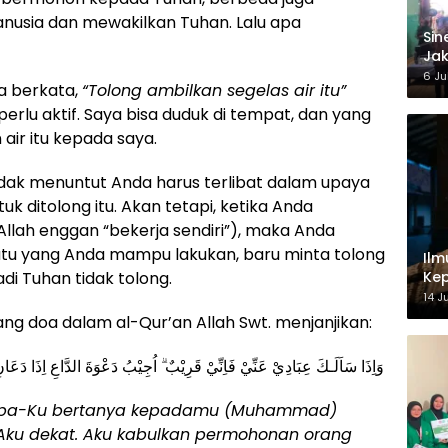
nusia dan mewakilkan Tuhan. Lalu apa
‎Si
Jak
Ke
6 Ju
a berkata,
“Tolong ambilkan segelas air itu”
erlu aktif. Saya bisa duduk di tempat, dan yang
ir itu kepada saya.
idak menuntut Anda harus terlibat dalam upaya
 ditolong itu. Akan tetapi, ketika Anda
Allah enggan “bekerja sendiri”), maka Anda
atu yang Anda mampu lakukan, baru minta tolong
Ilm
Kep
adi Tuhan tidak tolong.
14 J
ang doa dalam al-Qur’an Allah Swt. menjanjikan:
وَاِذَا سَاَلَـكَ عِبَادِيْ عَنِّيْ فَاِنِّيْ قَرِيْبٌ ۗ اُجِيْبُ دَعْوَةَ الدَّاعِ اِذَا دَعَانِ 
amba-Ku bertanya kepadamu (Muhammad)
Aku dekat. Aku kabulkan permohonan orang