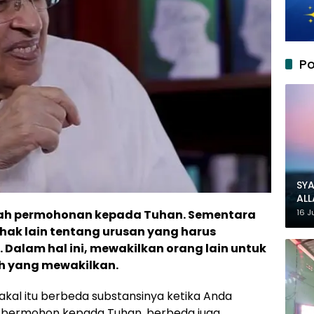
Po
SYA
AL
MU
16 J
h permohonan kepada Tuhan. Sementara
hak lain tentang urusan yang harus
 Dalam hal ini, mewakilkan orang lain untuk
eh yang mewakilkan.
kal itu berbeda substansinya ketika Anda
bermohon kepada Tuhan, berbeda juga