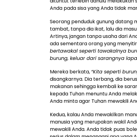
dituntut terlebih dahulu melakukan
Anda pada sisa yang Anda tidak ma
Seorang penduduk gunung datang me
tambat, tanpa dia ikat, lalu dia mas
Artinya, jangan tanpa usaha dari An
ada sementara orang yang menyitir
bertawakal seperti tawakalnya bur
burung, keluar dari sarangnya lapa
Mereka berkata,
“Kita seperti burun
disangkarnya. Dia terbang, dia be
makanan sehingga kembali ke sara
kepada Tuhan menuntu Anda melaku
Anda minta agar Tuhan mewakili An
Kedua, kalau Anda mewakilkan manusi
manusia yang merupakan wakil Anda.
mewakili Anda. Anda tidak puas bole
serius dalam menangani apa yang 