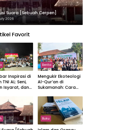
usi Suara [Sebuah Cerpen]
uly 2026
tikel Favorit
ta
Berita
ar Inspirasi di
Mengukir Ekoteologi
 TNI AL: Seni,
Al-Qur’an di
n Isyarat, dan
Sukamanah: Cara
sahan yang
Mahasiswi IIQ
at
Jakarta Menjaga
Bumi Jonggol
h
Buku