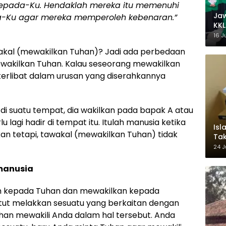
kepada-Ku. Hendaklah mereka itu memenuhi
Ja
a-Ku agar mereka memperoleh kebenaran.”
KKL
Wak
16 J
kal (mewakilkan Tuhan)? Jadi ada perbedaan
wakilkan Tuhan. Kalau seseorang mewakilkan
i terlibat dalam urusan yang diserahkannya
di suatu tempat, dia wakilkan pada bapak A atau
u lagi hadir di tempat itu. Itulah manusia ketika
Isl
an tetapi, tawakal (mewakilkan Tuhan) tidak
Tak
Ke
24 J
Pem
manusia
n kepada Tuhan dan mewakilkan kepada
ntut melakkan sesuatu yang berkaitan dengan
han mewakili Anda dalam hal tersebut. Anda