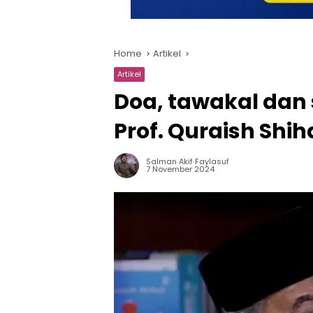
Home
Artikel
Artikel
Doa, tawakal dan 
Prof. Quraish Shi
Salman Akif Faylasuf
7 November 2024