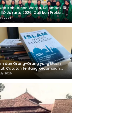
wab Kebutuhan Warga, Kelompok 10
 IIQ Jakarta 2026 Gulirkan Proker
af Al-Qur’an di Sukamanah
uly 2026
am dan Orang-Orang yang Masih
ut: Catatan tentang Kedamaian,
majemukan, dan Negara dalam
uly 2026
ikiran Masykuri Abdillah