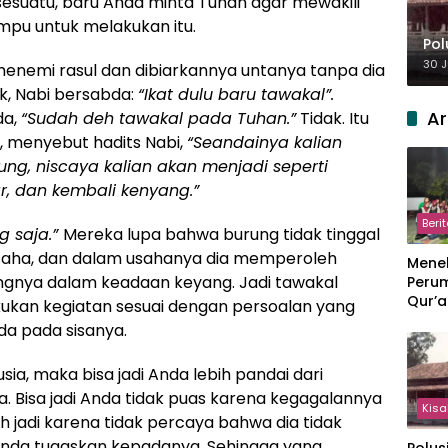
 sesuatu, baru Anda minta Tuhan agar mewakili
mpu untuk melakukan itu.
Pol
30 J
nemi rasul dan dibiarkannya untanya tanpa dia
uk, Nabi bersabda:
“Ikat dulu baru tawakal”.
Ar
da,
“Sudah deh tawakal pada Tuhan.”
Tidak. Itu
, menyebut hadits Nabi,
“Seandainya kalian
ung, niscaya kalian akan menjadi seperti
r, dan kembali kenyang.”
Beri
g saja.”
Mereka lupa bahwa burung tidak tinggal
rusaha, dan dalam usahanya dia memperoleh
Meneb
ngnya dalam keadaan keyang. Jadi tawakal
Perum
Qur’a
kan kegiatan sesuai dengan persoalan yang
Perpi
da pada sisanya.
Hang
a, maka bisa jadi Anda lebih pandai dari
 Bisa jadi Anda tidak puas karena kegagalannya
Kisa
h jadi karena tidak percaya bahwa dia tidak
Anda tugaskan kepadanya. Sehingga yang