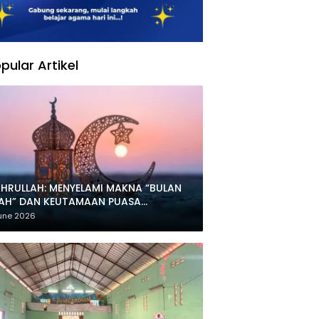
pular Artikel
HRULLAH: MENYELAMI MAKNA “BULAN
LAH” DAN KEUTAMAAN PUASA
HARRAM
une 2026