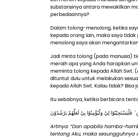
substansinya antara mewakilkan ma
perbedaannya?
Dalam tolong-menolong, ketika say
kepada orang lain, maka saya tidak p
menolong saya akan mengantarkan a
Jadi minta tolong (pada manusia) t
meraih apa yang Anda harapkan untuk
meminta tolong kepada Allah Swt. (
dituntut dulu untuk melakukan sesu
kepada Allah Swt. Kalau tidak? Bisa j
Itu sebabnya, ketika berbicara tent
ۙ فَلْيَسْتَجِيْبُوْا لِيْ وَلْيُؤْمِنُوْا بِيْ لَعَلَّهُمْ يَرْشُدُوْنَ
Artinya: “Dan apabila hamba-h
tentang Aku, maka sesungguhnya 