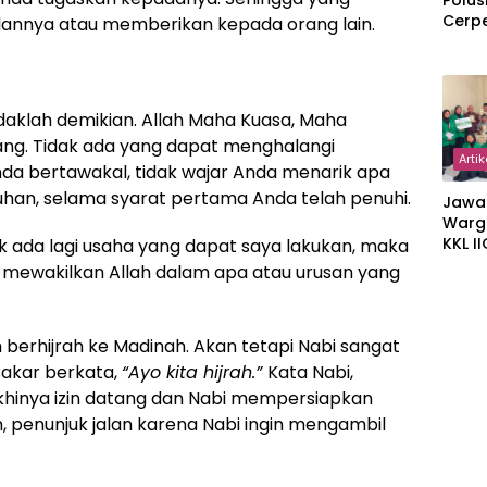
Polus
Cerp
annya atau memberikan kepada orang lain.
idaklah demikian. Allah Maha Kuasa, Maha
ng. Tidak ada yang dapat menghalangi
Artik
da bertawakal, tidak wajar Anda menarik apa
uhan, selama syarat pertama Anda telah penuhi.
Jawa
Warg
KKL I
k ada lagi usaha yang dapat saya lakukan, maka
Gulir
 mewakilkan Allah dalam apa atau urusan yang
Wakaf
Suka
 berhijrah ke Madinah. Akan tetapi Nabi sangat
akar berkata,
“Ayo kita hijrah.”
Kata Nabi,
khinya izin datang dan Nabi mempersiapkan
n, penunjuk jalan karena Nabi ingin mengambil