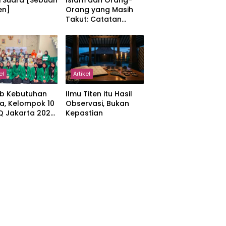
i Suara [Sebuah
Islam dan Orang-
en]
Orang yang Masih
Takut: Catatan
tentang Kedamaian,
Kemajemukan, dan
Negara dalam
Pemikiran Masykuri
Abdillah
el
Artikel
b Kebutuhan
Ilmu Titen itu Hasil
a, Kelompok 10
Observasi, Bukan
IQ Jakarta 2026
Kepastian
kan Proker
 Al-Qur’an di
manah