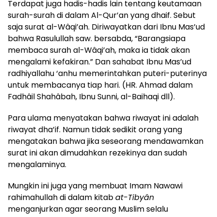
Terdapat juga hadis-hadis lain tentang keutamaan
surah-surah di dalam Al-Qur’an yang dhaif. Sebut
saja surat al-Wâqi’ah. Diriwayatkan dari Ibnu Mas’ud
bahwa Rasulullah saw. bersabda, “Barangsiapa
membaca surah al-Wâqi’ah, maka ia tidak akan
mengalami kefakiran.” Dan sahabat Ibnu Mas’ud
radhiyallahu ‘anhu memerintahkan puteri-puterinya
untuk membacanya tiap hari. (HR. Ahmad dalam
Fadhâil Shahâbah, Ibnu Sunni, al-Baihaqi dll).
Para ulama menyatakan bahwa riwayat ini adalah
riwayat dha’if. Namun tidak sedikit orang yang
mengatakan bahwa jika seseorang mendawamkan
surat ini akan dimudahkan rezekinya dan sudah
mengalaminya.
Mungkin ini juga yang membuat Imam Nawawi
rahimahullah di dalam kitab
at-Tibyân
menganjurkan agar seorang Muslim selalu