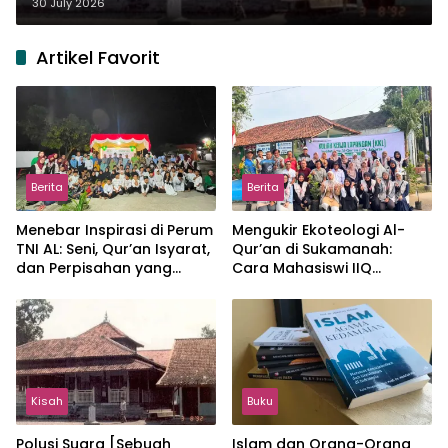
30 July 2026
Artikel Favorit
Berita
Berita
Menebar Inspirasi di Perum
Mengukir Ekoteologi Al-
TNI AL: Seni, Qur’an Isyarat,
Qur’an di Sukamanah:
dan Perpisahan yang
Cara Mahasiswi IIQ
Hangat
Jakarta Menjaga Bumi
Jonggol
Kisah
Buku
Polusi Suara [Sebuah
Islam dan Orang-Orang