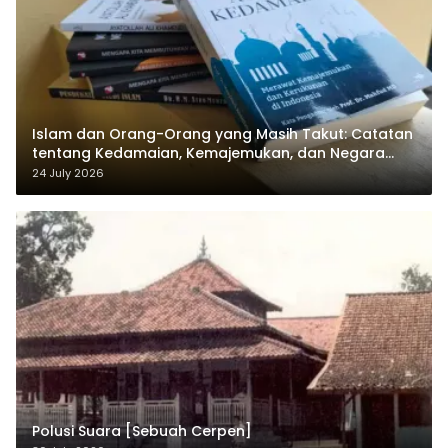
Islam dan Orang-Orang yang Masih Takut: Catatan
tentang Kedamaian, Kemajemukan, dan Negara
dalam Pemikiran Masykuri Abdillah
24 July 2026
Polusi Suara [Sebuah Cerpen]