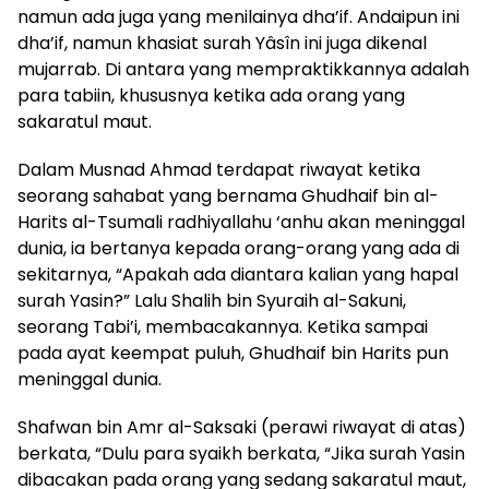
namun ada juga yang menilainya dha’if. Andaipun ini
dha’if, namun khasiat surah Yâsîn ini juga dikenal
mujarrab. Di antara yang mempraktikkannya adalah
para tabiin, khususnya ketika ada orang yang
sakaratul maut.
Dalam Musnad Ahmad terdapat riwayat ketika
seorang sahabat yang bernama Ghudhaif bin al-
Harits al-Tsumali radhiyallahu ‘anhu akan meninggal
dunia, ia bertanya kepada orang-orang yang ada di
sekitarnya, “Apakah ada diantara kalian yang hapal
surah Yasin?” Lalu Shalih bin Syuraih al-Sakuni,
seorang Tabi’i, membacakannya. Ketika sampai
pada ayat keempat puluh, Ghudhaif bin Harits pun
meninggal dunia.
Shafwan bin Amr al-Saksaki (perawi riwayat di atas)
berkata, “Dulu para syaikh berkata, “Jika surah Yasin
dibacakan pada orang yang sedang sakaratul maut,