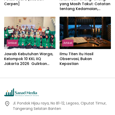
Cerpen]
yang Masih Takut: Catatan
tentang Kedamaian,
Kemajemukan, dan Negara
dalam Pemikiran Masykuri
Abdillah
Artikel
Artikel
Jawab Kebutuhan Warga,
Ilmu Titen itu Hasil
Kelompok 10 KKL IIQ
Observasi, Bukan
Jakarta 2026 Gulirkan
Kepastian
Proker Wakaf Al-Qur’an di
Sukamanah
Jl. Pondok Hijau raya, No B1-12, Legoso, CIputat Timur,
Tangerang Selatan Banten