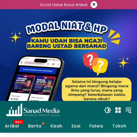
Skip
×
Scroll Untuk Baca Artikel
to
content
Artikel
Berita
Kisah
Esai
Fatwa
Tokoh