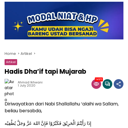
Home
Artikel
Artikel
Hadis Dha’if tapi Mujarab
1495
Ahmad Ikhwani
1 July 2020
Diriwayatkan dari Nabi Shallallahu ‘alaihi wa Sallam,
beliau bersabda,
إِذَا رَأَيْتُمُ الْحَرِيْقَ فَكَبِّرُوْا فَإِنَّ اللهَ عَزَّ وَجَلَّ يُطْفِيْه