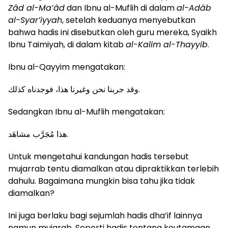
Zâd al-Ma’âd
dan Ibnu al-Muflih di dalam
al-Adâb
al-Syar’iyyah
, setelah keduanya menyebutkan
bahwa hadis ini disebutkan oleh guru mereka, Syaikh
Ibnu Taimiyah, di dalam kitab
al-Kalim al-Thayyib
.
Ibnu al-Qayyim mengatakan:
وقد جربنا نحن وغيرنا هذا، فوجدناه كذلك.
Sedangkan Ibnu al-Muflih mengatakan:
هذا مُجَرَّب مشاهَد.
Untuk mengetahui kandungan hadis tersebut
mujarrab tentu diamalkan atau dipraktikkan terlebih
dahulu. Bagaimana mungkin bisa tahu jika tidak
diamalkan?
Ini juga berlaku bagi sejumlah hadis dha’if lainnya
namun mujarab. Seperti hadis tentang keutamaan