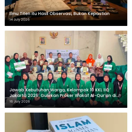
Ilmu Titen itu Hasil Observasi, Bukan Kepastian
14 July 2026
Jawab Kebutuhan Warga, Kelompok 10 KKL IIQ
Jakarta 2026 Gulirkan Proker Wakaf Al-Qur’an di
Sukamanah
16 July 2026