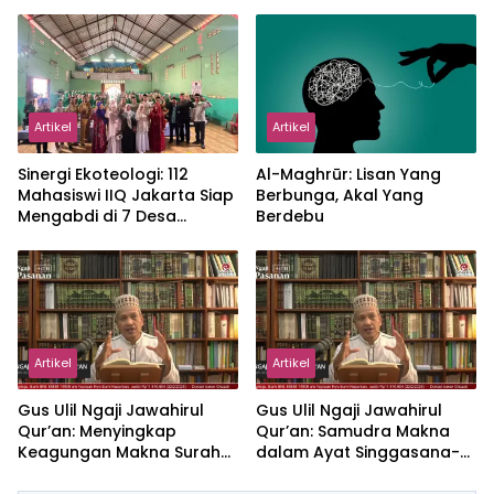
Proker Wakaf Al-Qur’an di
Sukamanah
Artikel
Artikel
‎Sinergi Ekoteologi: 112
Al-Maghrūr: Lisan Yang
Mahasiswi IIQ Jakarta Siap
Berbunga, Akal Yang
Mengabdi di 7 Desa
Berdebu
Kecamatan Jonggol
Artikel
Artikel
Gus Ulil Ngaji Jawahirul
Gus Ulil Ngaji Jawahirul
Qur’an: Menyingkap
Qur’an: Samudra Makna
Keagungan Makna Surah
dalam Ayat Singgasana-
Al-Ikhlas dan Yasin
Nya