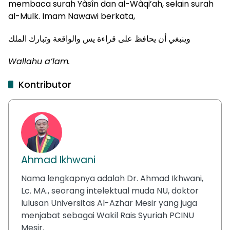
membaca surah Yâsîn dan al-Wâqi’ah, selain surah
al-Mulk. Imam Nawawi berkata,
وينبغي أن يحافظ على قراءة يس والواقعة وتبارك الملك
Wallahu a’lam.
Kontributor
Ahmad Ikhwani
Nama lengkapnya adalah Dr. Ahmad Ikhwani,
Lc. MA., seorang intelektual muda NU, doktor
lulusan Universitas Al-Azhar Mesir yang juga
menjabat sebagai Wakil Rais Syuriah PCINU
Mesir.