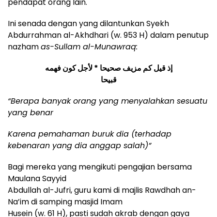
pendapat orang lain.
Ini senada dengan yang dilantunkan
S
yekh
Abdurrahman al-Akhdhari (w. 953 H) dalam penutup
nazham
as-Sullam al-Munawraq:
إذ قيل كم مزيف صحيحا * لأجل كون فهمه
قبيحا
“
B
erapa banyak orang
yang
menyalahkan sesuatu
yang benar
Karena
pemahaman
buruk
dia (terhadap
kebenaran yang dia anggap salah)”
Bagi mereka yang mengikuti pengajian bersama
Maulana Sayyid
Abdullah al-Jufri, guru kami di majlis Rawdhah an-
Na’im di samping masjid Imam
Husein (w. 61 H), pasti sudah akrab dengan gaya