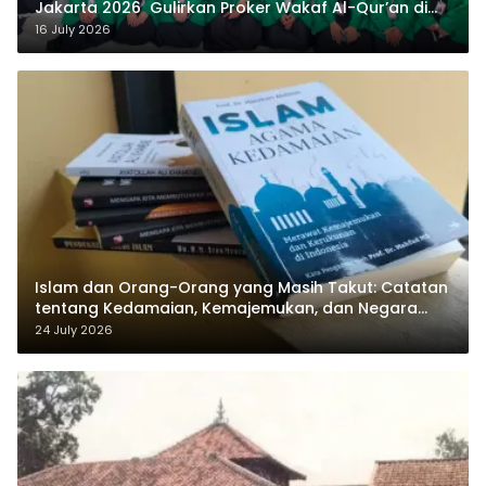
Jakarta 2026 Gulirkan Proker Wakaf Al-Qur’an di
Sukamanah
16 July 2026
Islam dan Orang-Orang yang Masih Takut: Catatan
tentang Kedamaian, Kemajemukan, dan Negara
dalam Pemikiran Masykuri Abdillah
24 July 2026