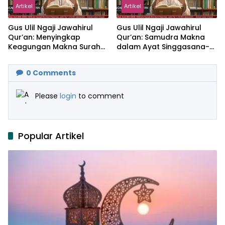
Artikel
Artikel
Gus Ulil Ngaji Jawahirul
Gus Ulil Ngaji Jawahirul
Qur’an: Menyingkap
Qur’an: Samudra Makna
Keagungan Makna Surah
dalam Ayat Singgasana-
Al-Ikhlas dan Yasin
Nya
0
Comments
Please
login
to comment
Popular Artikel