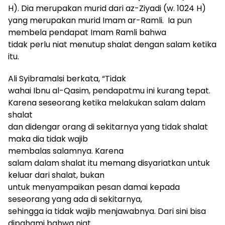
H)
. D
ia merupakan murid dari az-Ziyadi (w. 1024 H)
yang merupakan murid
I
mam ar-Ramli.
Ia pun
membela pendapat Imam Ramli bahwa
tidak perlu niat menutup shalat dengan salam ketika
itu.
Ali Syibramalsi berkata, “
T
idak
wahai Ibn
u
al-Qasim, pendapatmu ini kurang tepat
.
K
arena seseorang ketika melakukan salam dalam
shalat
dan didengar orang di sekitarnya yang tidak shalat
maka dia tidak wajib
membalas salamnya
. K
arena
salam dalam shalat itu memang disyariatkan untuk
keluar dari shalat, bukan
untuk menyampaikan pesan damai kepada
seseorang yang ada di sekitarnya,
sehingga ia tidak wajib menjawabnya. Dari sini bisa
dipahami bahwa niat