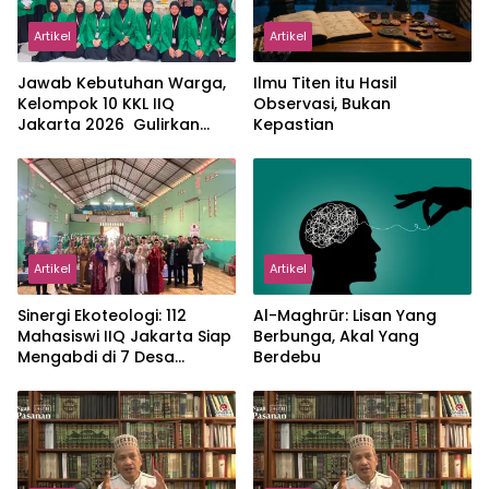
Artikel
Artikel
Jawab Kebutuhan Warga,
Ilmu Titen itu Hasil
Kelompok 10 KKL IIQ
Observasi, Bukan
Jakarta 2026 Gulirkan
Kepastian
Proker Wakaf Al-Qur’an di
Sukamanah
Artikel
Artikel
‎Sinergi Ekoteologi: 112
Al-Maghrūr: Lisan Yang
Mahasiswi IIQ Jakarta Siap
Berbunga, Akal Yang
Mengabdi di 7 Desa
Berdebu
Kecamatan Jonggol