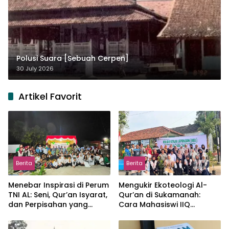
Polusi Suara [Sebuah Cerpen]
30 July 2026
Artikel Favorit
Berita
Berita
Menebar Inspirasi di Perum
Mengukir Ekoteologi Al-
TNI AL: Seni, Qur’an Isyarat,
Qur’an di Sukamanah:
dan Perpisahan yang
Cara Mahasiswi IIQ
Hangat
Jakarta Menjaga Bumi
Jonggol