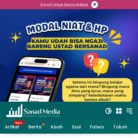
Skip
×
Scroll Untuk Baca Artikel
to
content
Artikel
Berita
Kisah
Esai
Fatwa
Tokoh