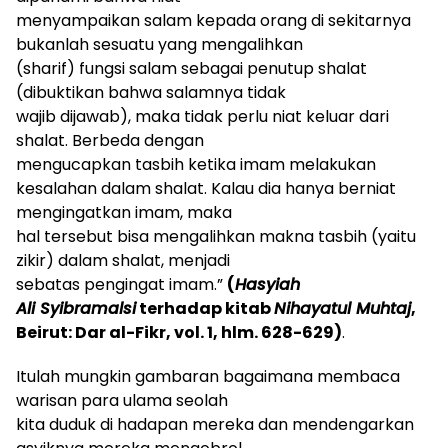
menyampaikan salam kepada orang di sekitarnya
bukanlah sesuatu yang mengalihkan
(sharif) fungsi salam sebagai penutup shalat
(dibuktikan bahwa salamnya tidak
wajib dijawab), maka tidak perlu niat keluar dari
shalat. Berbeda dengan
mengucapkan tasbih ketika imam melakukan
kesalahan dalam shalat
. K
alau dia hanya berniat
mengingatkan imam, maka
hal tersebut bisa mengalihkan makna tasbih (yaitu
zikir) dalam shalat, menjadi
sebatas pengingat imam
.
”
(
Hasyiah
Ali Syibramalsi
terhadap kitab
Nihayatul Muhtaj
,
Beirut: Dar al-Fikr, vol. 1, hlm. 628-629)
.
Itulah mungkin gambaran bagaimana membaca
warisan para ulama seolah
kita duduk di hadapan mereka dan mendengarkan