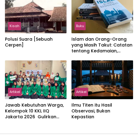
Kisah
Buku
Polusi Suara [Sebuah
Islam dan Orang-Orang
Cerpen]
yang Masih Takut: Catatan
tentang Kedamaian,
Kemajemukan, dan Negara
dalam Pemikiran Masykuri
Abdillah
Artikel
Artikel
Jawab Kebutuhan Warga,
Ilmu Titen itu Hasil
Kelompok 10 KKL IIQ
Observasi, Bukan
Jakarta 2026 Gulirkan
Kepastian
Proker Wakaf Al-Qur’an di
Sukamanah