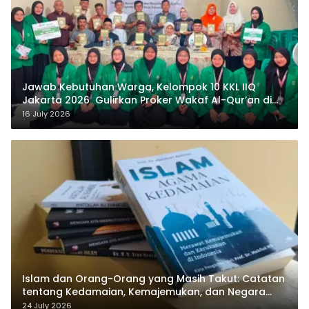
Jawab Kebutuhan Warga, Kelompok 10 KKL IIQ
Jakarta 2026 Gulirkan Proker Wakaf Al-Qur’an di
Sukamanah
16 July 2026
Islam dan Orang-Orang yang Masih Takut: Catatan
tentang Kedamaian, Kemajemukan, dan Negara
dalam Pemikiran Masykuri Abdillah
24 July 2026