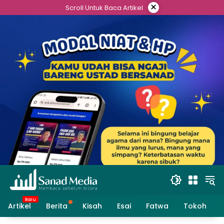
Skip
×
Scroll Untuk Baca Artikel
to
content
Artikel
Berita
Kisah
Esai
Fatwa
Tokoh