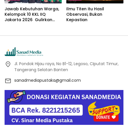
Jawab Kebutuhan Warga,
Ilmu Titen itu Hasil
Kelompok 10 KKL IIQ
Observasi, Bukan
Jakarta 2026 Gulirkan
Kepastian
Proker Wakaf Al-Qur’an di
Sukamanah
Jl. Pondok Hijau raya, No B1-12, Legoso, CIputat Timur,
Tangerang Selatan Banten
sanadmediapustaka@gmail.com