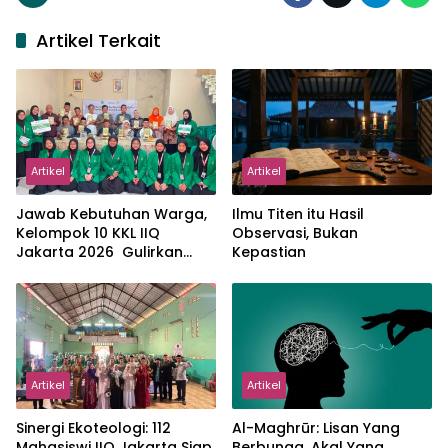
Artikel Terkait
Artikel
Artikel
Jawab Kebutuhan Warga,
Ilmu Titen itu Hasil
Kelompok 10 KKL IIQ
Observasi, Bukan
Jakarta 2026 Gulirkan
Kepastian
Proker Wakaf Al-Qur’an di
Sukamanah
Artikel
Artikel
‎Sinergi Ekoteologi: 112
Al-Maghrūr: Lisan Yang
Mahasiswi IIQ Jakarta Siap
Berbunga, Akal Yang