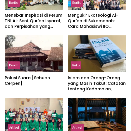
Berita
Berita
Menebar Inspirasi di Perum
Mengukir Ekoteologi Al-
TNI AL: Seni, Qur’an Isyarat,
Qur’an di Sukamanah:
dan Perpisahan yang
Cara Mahasiswi IIQ
Hangat
Jakarta Menjaga Bumi
Jonggol
Kisah
Buku
Polusi Suara [Sebuah
Islam dan Orang-Orang
Cerpen]
yang Masih Takut: Catatan
tentang Kedamaian,
Kemajemukan, dan Negara
dalam Pemikiran Masykuri
Abdillah
Artikel
Artikel