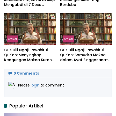
Mengabdi di 7 Desa
Berdebu
Kecamatan Jonggol
Artikel
Artikel
Gus Ulil Ngaji Jawahirul
Gus Ulil Ngaji Jawahirul
Qur’an: Menyingkap
Qur’an: Samudra Makna
Keagungan Makna Surah
dalam Ayat Singgasana-
Al-Ikhlas dan Yasin
Nya
0
Comments
Please
login
to comment
Popular Artikel