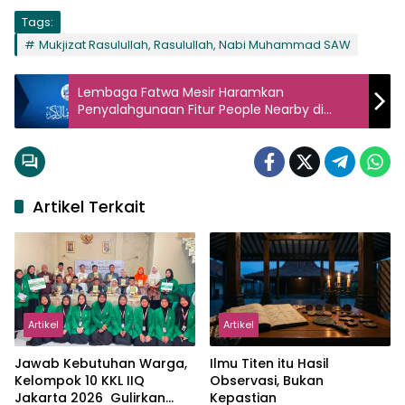
Tags:
Mukjizat Rasulullah, Rasulullah, Nabi Muhammad SAW
Lembaga Fatwa Mesir Haramkan
Penyalahgunaan Fitur People Nearby di
Telegram
Artikel Terkait
Artikel
Artikel
Jawab Kebutuhan Warga,
Ilmu Titen itu Hasil
Kelompok 10 KKL IIQ
Observasi, Bukan
Jakarta 2026 Gulirkan
Kepastian