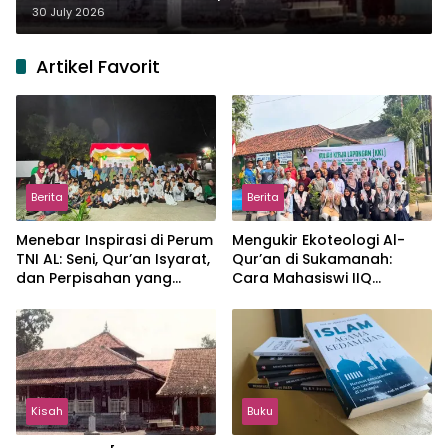
30 July 2026
Artikel Favorit
Berita
Berita
Menebar Inspirasi di Perum
Mengukir Ekoteologi Al-
TNI AL: Seni, Qur’an Isyarat,
Qur’an di Sukamanah:
dan Perpisahan yang
Cara Mahasiswi IIQ
Hangat
Jakarta Menjaga Bumi
Jonggol
Kisah
Buku