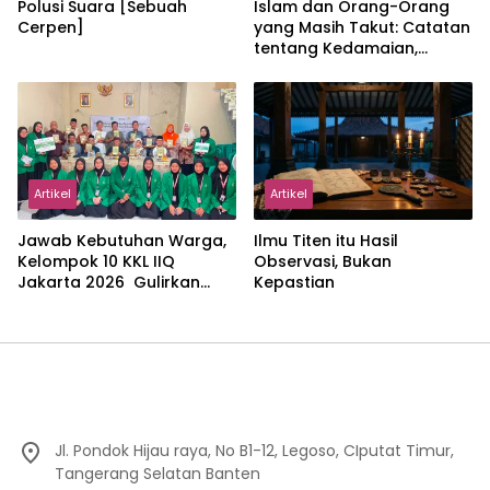
Polusi Suara [Sebuah
Islam dan Orang-Orang
Cerpen]
yang Masih Takut: Catatan
tentang Kedamaian,
Kemajemukan, dan Negara
dalam Pemikiran Masykuri
Abdillah
Artikel
Artikel
Jawab Kebutuhan Warga,
Ilmu Titen itu Hasil
Kelompok 10 KKL IIQ
Observasi, Bukan
Jakarta 2026 Gulirkan
Kepastian
Proker Wakaf Al-Qur’an di
Sukamanah
Jl. Pondok Hijau raya, No B1-12, Legoso, CIputat Timur,
Tangerang Selatan Banten