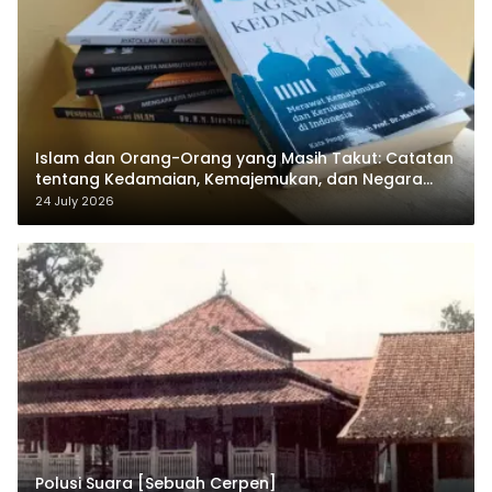
Islam dan Orang-Orang yang Masih Takut: Catatan
tentang Kedamaian, Kemajemukan, dan Negara
dalam Pemikiran Masykuri Abdillah
24 July 2026
Polusi Suara [Sebuah Cerpen]