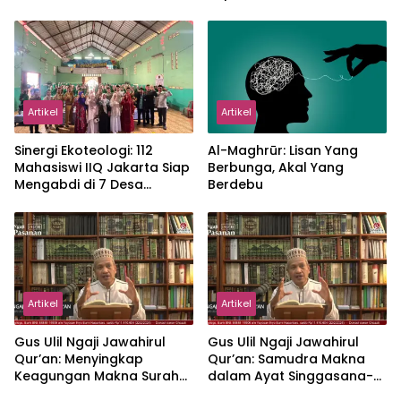
Proker Wakaf Al-Qur’an di
Sukamanah
Artikel
Artikel
‎Sinergi Ekoteologi: 112
Al-Maghrūr: Lisan Yang
Mahasiswi IIQ Jakarta Siap
Berbunga, Akal Yang
Mengabdi di 7 Desa
Berdebu
Kecamatan Jonggol
Artikel
Artikel
Gus Ulil Ngaji Jawahirul
Gus Ulil Ngaji Jawahirul
Qur’an: Menyingkap
Qur’an: Samudra Makna
Keagungan Makna Surah
dalam Ayat Singgasana-
Al-Ikhlas dan Yasin
Nya