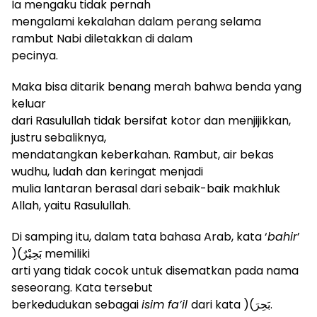
Ia mengaku tidak pernah
mengalami kekalahan dalam perang selama
rambut Nabi diletakkan di dalam
pecinya.
Maka bisa ditarik benang merah bahwa benda yang
keluar
dari Rasulullah tidak bersifat kotor dan menjijikkan,
justru sebaliknya,
mendatangkan keberkahan. Rambut, air bekas
wudhu, ludah dan keringat menjadi
mulia lantaran berasal dari sebaik-baik makhluk
Allah, yaitu Rasulullah.
Di samping itu, dalam tata bahasa Arab, kata ‘
bahir
’
(
بَحِيْرٌ)
memiliki
arti yang tidak cocok untuk disematkan pada nama
seseorang. Kata tersebut
berkedudukan sebagai
isim fa’il
dari kata
(
بَحِرَ)
.