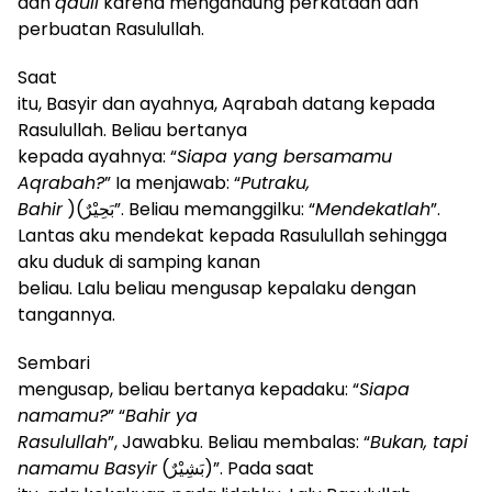
dan
qauli
karena mengandung perkataan dan
perbuatan Rasulullah.
Saat
itu, Basyir dan ayahnya, Aqrabah datang kepada
Rasulullah. Beliau bertanya
kepada ayahnya: “
Siapa yang bersamamu
Aqrabah?
” Ia menjawab: “
Putraku,
Bahir
(
بَحِيْرٌ)
”. Beliau memanggilku: “
Mendekatlah
”.
Lantas aku mendekat kepada Rasulullah sehingga
aku duduk di samping kanan
beliau. Lalu beliau mengusap kepalaku dengan
tangannya.
Sembari
mengusap, beliau bertanya kepadaku: “
Siapa
namamu?
” “
Bahir ya
Rasulullah
”, Jawabku. Beliau membalas: “
Bukan, tapi
namamu Basyir
(بَشِيْرٌ)
”
. Pada saat