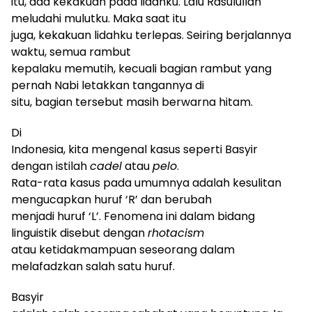
itu, ada kekakuan pada lidahku. Lalu Rasulullah
meludahi mulutku. Maka saat itu
juga, kekakuan lidahku terlepas. Seiring berjalannya
waktu, semua rambut
kepalaku memutih, kecuali bagian rambut yang
pernah Nabi letakkan tangannya di
situ, bagian tersebut masih berwarna hitam.
Di
Indonesia, kita mengenal kasus seperti Basyir
dengan istilah
cadel
atau
pelo
.
Rata-rata kasus pada umumnya adalah kesulitan
mengucapkan huruf ‘R’ dan berubah
menjadi huruf ‘L’. Fenomena ini dalam bidang
linguistik disebut dengan
rhotacism
atau ketidakmampuan seseorang dalam
melafadzkan salah satu huruf.
Basyir