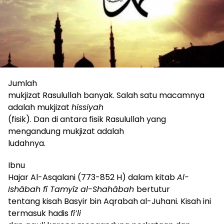
Jumlah
mukjizat Rasulullah banyak. Salah satu macamnya
adalah mukjizat
hissiyah
(fisik). Dan di antara fisik Rasulullah yang
mengandung mukjizat adalah
ludahnya.
Ibnu
Hajar Al-Asqalani (773-852 H) dalam kitab
Al-
Ishâbah fî Tamyîz al-Shahâbah
bertutur
tentang kisah Basyir bin Aqrabah al-Juhani. Kisah ini
termasuk hadis
fi’li