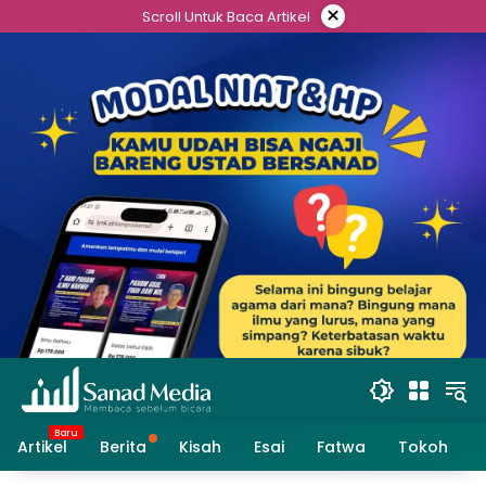
Skip
×
Scroll Untuk Baca Artikel
to
content
Artikel
Berita
Kisah
Esai
Fatwa
Tokoh