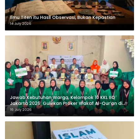
Ilmu Titen itu Hasil Observasi, Bukan Kepastian
14 July 2026
Jawab Kebutuhan Warga, Kelompok 10 KKL IIQ
Jakarta 2026 Gulirkan Proker Wakaf Al-Qur’an di
Sukamanah
16 July 2026