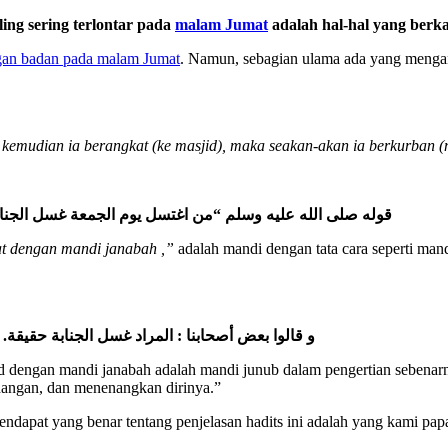
ing sering terlontar pada
malam Jumat
adalah hal-hal yang berk
an badan pada malam Jumat
. Namun, sebagian ulama ada yang mengan
emudian ia berangkat (ke masjid), maka seakan-akan ia berkurban (m
قوله صلى الله عليه وسلم “من اغتسل يوم الجمعة غسل الجنا
t dengan mandi janabah ,”
adalah mandi dengan tata cara seperti mand
و قالوا بعض أصحابنا : المراد غسل الجنابة حقيقة
engan mandi janabah adalah mandi junub dalam pengertian sebenarny
ndangan, dan menenangkan dirinya.”
endapat yang benar tentang penjelasan hadits ini adalah yang kami pap