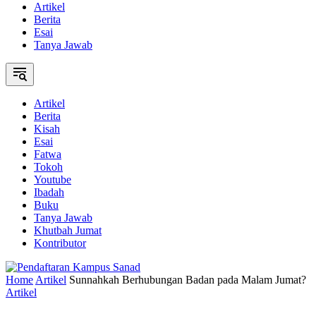
Artikel
Berita
Esai
Tanya Jawab
Artikel
Berita
Kisah
Esai
Fatwa
Tokoh
Youtube
Ibadah
Buku
Tanya Jawab
Khutbah Jumat
Kontributor
Home
Artikel
Sunnahkah Berhubungan Badan pada Malam Jumat?
Artikel