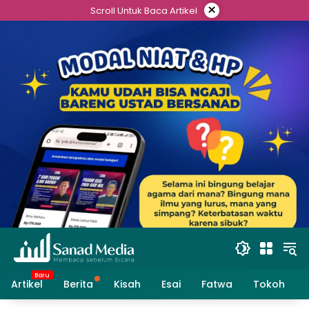
Skip
×
Scroll Untuk Baca Artikel
to
content
Artikel
Berita
Kisah
Esai
Fatwa
Tokoh