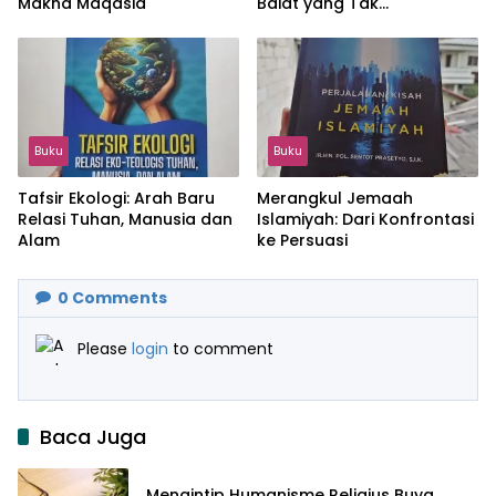
Makna Maqasid
Baiat yang Tak
Terhindarkan
Buku
Buku
Tafsir Ekologi: Arah Baru
Merangkul Jemaah
Relasi Tuhan, Manusia dan
Islamiyah: Dari Konfrontasi
Alam
ke Persuasi
0
Comments
Please
login
to comment
Baca Juga
Mengintip Humanisme Religius Buya