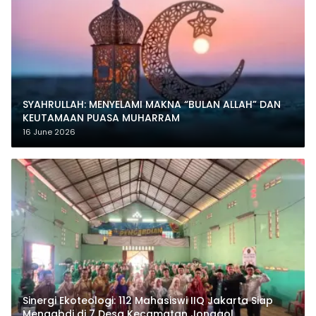
SYAHRULLAH: MENYELAMI MAKNA “BULAN ALLAH” DAN
KEUTAMAAN PUASA MUHARRAM
16 June 2026
‎Sinergi Ekoteologi: 112 Mahasiswi IIQ Jakarta Siap
Mengabdi di 7 Desa Kecamatan Jonggol