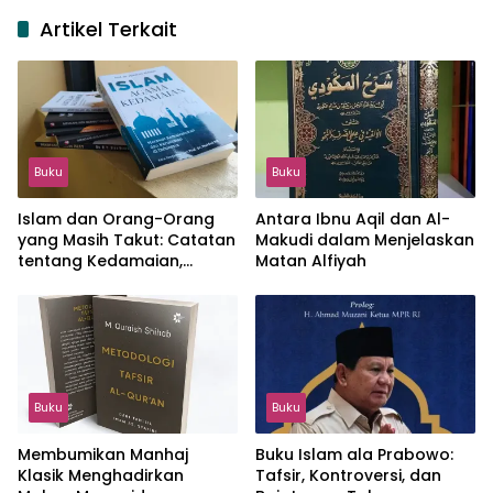
Artikel Terkait
Buku
Buku
Islam dan Orang-Orang
Antara Ibnu Aqil dan Al-
yang Masih Takut: Catatan
Makudi dalam Menjelaskan
tentang Kedamaian,
Matan Alfiyah
Kemajemukan, dan Negara
dalam Pemikiran Masykuri
Abdillah
Buku
Buku
Membumikan Manhaj
Buku Islam ala Prabowo:
Klasik Menghadirkan
Tafsir, Kontroversi, dan