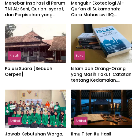
Menebar Inspirasi di Perum
Mengukir Ekoteologi Al-
TNI AL: Seni, Qur’an Isyarat,
Qur’an di Sukamanah:
dan Perpisahan yang
Cara Mahasiswi IIQ
Hangat
Jakarta Menjaga Bumi
Jonggol
Kisah
Buku
Polusi Suara [Sebuah
Islam dan Orang-Orang
Cerpen]
yang Masih Takut: Catatan
tentang Kedamaian,
Kemajemukan, dan Negara
dalam Pemikiran Masykuri
Abdillah
Artikel
Artikel
Jawab Kebutuhan Warga,
Ilmu Titen itu Hasil