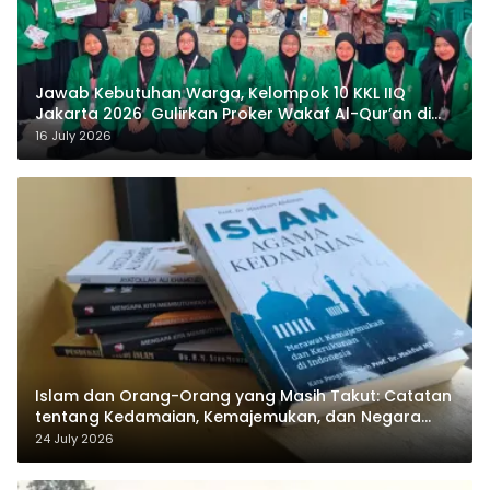
Jawab Kebutuhan Warga, Kelompok 10 KKL IIQ
Jakarta 2026 Gulirkan Proker Wakaf Al-Qur’an di
Sukamanah
16 July 2026
Islam dan Orang-Orang yang Masih Takut: Catatan
tentang Kedamaian, Kemajemukan, dan Negara
dalam Pemikiran Masykuri Abdillah
24 July 2026