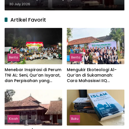
30 July 2026
Artikel Favorit
Berita
Berita
Menebar Inspirasi di Perum
Mengukir Ekoteologi Al-
TNI AL: Seni, Qur’an Isyarat,
Qur’an di Sukamanah:
dan Perpisahan yang
Cara Mahasiswi IIQ
Hangat
Jakarta Menjaga Bumi
Jonggol
Kisah
Buku