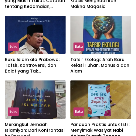
yang Masih Takut: Catatan
Klasik Menghadirkan
tentang Kedamaian,
Makna Maqasid
Kemajemukan, dan Negara
dalam Pemikiran Masykuri
Abdillah
Buku
Buku
Buku Islam ala Prabowo:
Tafsir Ekologi: Arah Baru
Tafsir, Kontroversi, dan
Relasi Tuhan, Manusia dan
Baiat yang Tak
Alam
Terhindarkan
Buku
Buku
Merangkul Jemaah
Panduan Praktis untuk Istri:
Islamiyah: Dari Konfrontasi
Menyimak Wasiyat Nabi
ke Persuasi
dalam Rumah Tangga