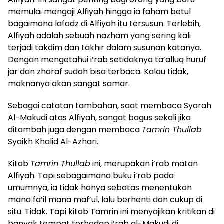
memulai mengaji Alfiyah hingga ia faham betul
bagaimana lafadz di Alfiyah itu tersusun. Terlebih,
Alfiyah adalah sebuah nazham yang sering kali
terjadi takdim dan takhir dalam susunan katanya.
Dengan mengetahui i’rab setidaknya ta’alluq huruf
jar dan zharaf sudah bisa terbaca. Kalau tidak,
maknanya akan sangat samar.
Sebagai catatan tambahan, saat membaca Syarah
Al-Makudi atas Alfiyah, sangat bagus sekali jika
ditambah juga dengan membaca
Tamrin Thullab
Syaikh Khalid Al-Azhari.
Kitab
Tamrin Thullab
ini, merupakan i’rab matan
Alfiyah. Tapi sebagaimana buku i’rab pada
umumnya, ia tidak hanya sebatas menentukan
mana fa’il mana maf’ul, lalu berhenti dan cukup di
situ. Tidak. Tapi kitab Tamrin ini menyajikan kritikan di
banyak tempat terhadap i’rab al-Makudi di