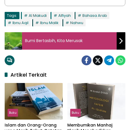
Tags:
Al Makudi
Alfiyah
Bahasa Arab
Ibnu Aqil
Ibnu Malik
Nahwu
Bumi Bertasbih, Kita Merusak
Artikel Terkait
Buku
Buku
Islam dan Orang-Orang
Membumikan Manhaj