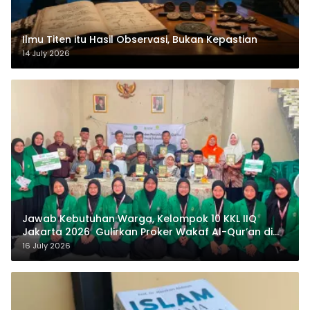
Ilmu Titen itu Hasil Observasi, Bukan Kepastian
14 July 2026
Jawab Kebutuhan Warga, Kelompok 10 KKL IIQ
Jakarta 2026 Gulirkan Proker Wakaf Al-Qur’an di
Sukamanah
16 July 2026