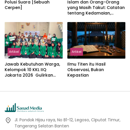
Polusi Suara [Sebuah
Islam dan Orang-Orang
Cerpen]
yang Masih Takut: Catatan
tentang Kedamaian,
Kemajemukan, dan Negara
dalam Pemikiran Masykuri
Abdillah
Artikel
Artikel
Jawab Kebutuhan Warga,
Ilmu Titen itu Hasil
Kelompok 10 KKL IIQ
Observasi, Bukan
Jakarta 2026 Gulirkan
Kepastian
Proker Wakaf Al-Qur’an di
Sukamanah
Jl. Pondok Hijau raya, No B1-12, Legoso, CIputat Timur,
Tangerang Selatan Banten