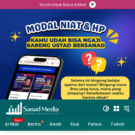
Skip
×
Scroll Untuk Baca Artikel
to
content
Artikel
Berita
Kisah
Esai
Fatwa
Tokoh