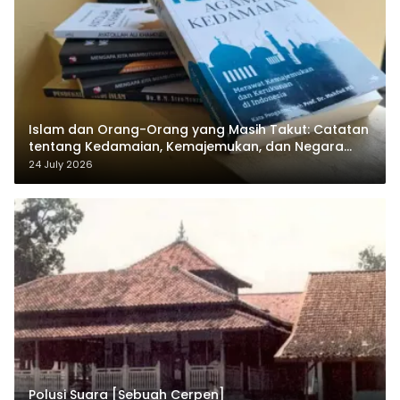
Islam dan Orang-Orang yang Masih Takut: Catatan
tentang Kedamaian, Kemajemukan, dan Negara
dalam Pemikiran Masykuri Abdillah
24 July 2026
Polusi Suara [Sebuah Cerpen]