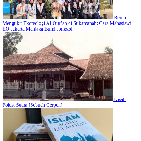
Berita
Mengukir Ekoteologi Al-Qur’an di Sukamanah: Cara Mahasiswi
IIQ Jakarta Menjaga Bumi Jonggol
Kisah
Polusi Suara [Sebuah Cerpen]