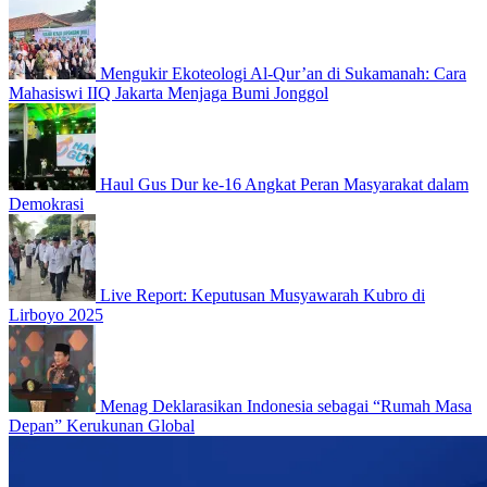
Mengukir Ekoteologi Al-Qur’an di Sukamanah: Cara
Mahasiswi IIQ Jakarta Menjaga Bumi Jonggol
Haul Gus Dur ke-16 Angkat Peran Masyarakat dalam
Demokrasi
Live Report: Keputusan Musyawarah Kubro di
Lirboyo 2025
Menag Deklarasikan Indonesia sebagai “Rumah Masa
Depan” Kerukunan Global