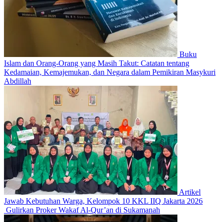
Buku
Islam dan Orang-Orang yang Masih Takut: Catatan tentang
Kedamaian, Kemajemukan, dan Negara dalam Pemikiran Masykuri
Abdillah
Artikel
Jawab Kebutuhan Warga, Kelompok 10 KKL IIQ Jakarta 2026
Gulirkan Proker Wakaf Al-Qur’an di Sukamanah