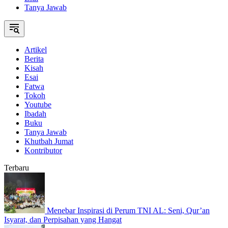
Tanya Jawab
Artikel
Berita
Kisah
Esai
Fatwa
Tokoh
Youtube
Ibadah
Buku
Tanya Jawab
Khutbah Jumat
Kontributor
Terbaru
Menebar Inspirasi di Perum TNI AL: Seni, Qur’an
Isyarat, dan Perpisahan yang Hangat