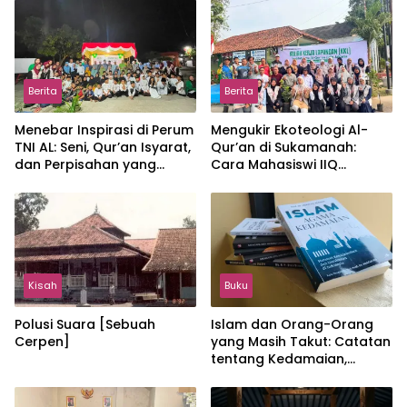
Berita
Berita
Menebar Inspirasi di Perum
Mengukir Ekoteologi Al-
TNI AL: Seni, Qur’an Isyarat,
Qur’an di Sukamanah:
dan Perpisahan yang
Cara Mahasiswi IIQ
Hangat
Jakarta Menjaga Bumi
Jonggol
Kisah
Buku
Polusi Suara [Sebuah
Islam dan Orang-Orang
Cerpen]
yang Masih Takut: Catatan
tentang Kedamaian,
Kemajemukan, dan Negara
dalam Pemikiran Masykuri