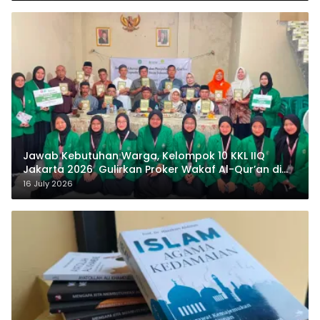
Jawab Kebutuhan Warga, Kelompok 10 KKL IIQ
Jakarta 2026 Gulirkan Proker Wakaf Al-Qur’an di
Sukamanah
16 July 2026