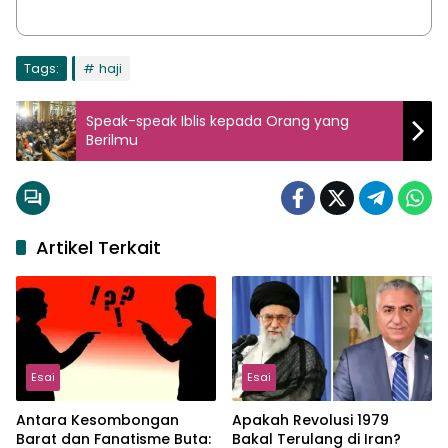
Tags:
haji
Speak-speak Iblis kepada Orang yang
Berilmu
Artikel Terkait
Esai
Esai
Antara Kesombongan
Apakah Revolusi 1979
Barat dan Fanatisme Buta:
Bakal Terulang di Iran?