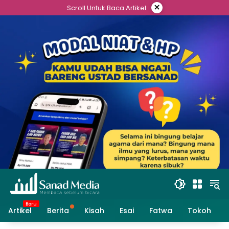
Skip
×
Scroll Untuk Baca Artikel
to
content
Artikel
Berita
Kisah
Esai
Fatwa
Tokoh