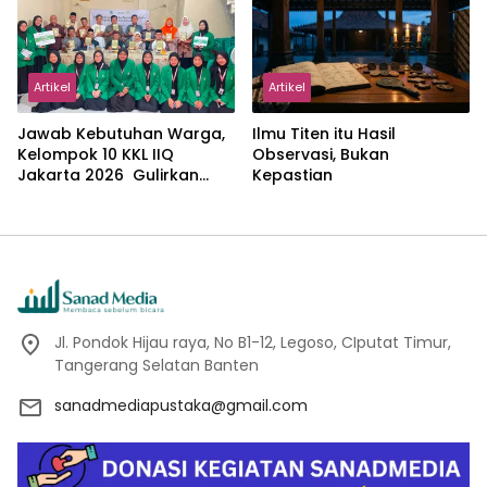
Abdillah
Artikel
Artikel
Jawab Kebutuhan Warga,
Ilmu Titen itu Hasil
Kelompok 10 KKL IIQ
Observasi, Bukan
Jakarta 2026 Gulirkan
Kepastian
Proker Wakaf Al-Qur’an di
Sukamanah
Jl. Pondok Hijau raya, No B1-12, Legoso, CIputat Timur,
Tangerang Selatan Banten
sanadmediapustaka@gmail.com