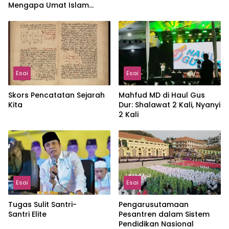
Mengapa Umat Islam
Terus Terdesak?
Esai
Esai
Skors Pencatatan Sejarah
Mahfud MD di Haul Gus
Kita
Dur: Shalawat 2 Kali, Nyanyi
2 Kali
Esai
Esai
Tugas Sulit Santri-
Pengarusutamaan
Santri Elite
Pesantren dalam Sistem
Pendidikan Nasional