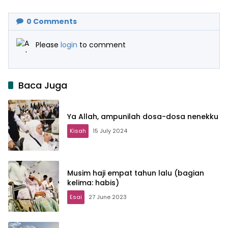
0
Comments
Please
login
to comment
Baca Juga
Ya Allah, ampunilah dosa-dosa nenekku
Kisah
15 July 2024
Musim haji empat tahun lalu (bagian
kelima: habis)
Esai
27 June 2023