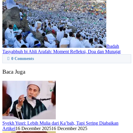
Ibadah
Tasyabbuh bi Ahli Arafah: Moment Refleksi, Doa dan Munajat
0
Comments
Baca Juga
Syekh Yusri: Lebih Mulia dari Ka’bah, Tapi Sering Diabaikan
Artikel
16 December 2025
16 December 2025