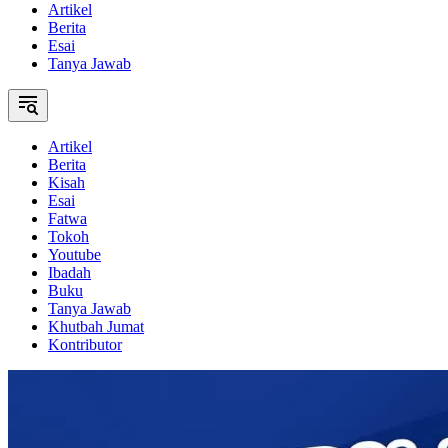
Artikel
Berita
Esai
Tanya Jawab
Artikel
Berita
Kisah
Esai
Fatwa
Tokoh
Youtube
Ibadah
Buku
Tanya Jawab
Khutbah Jumat
Kontributor