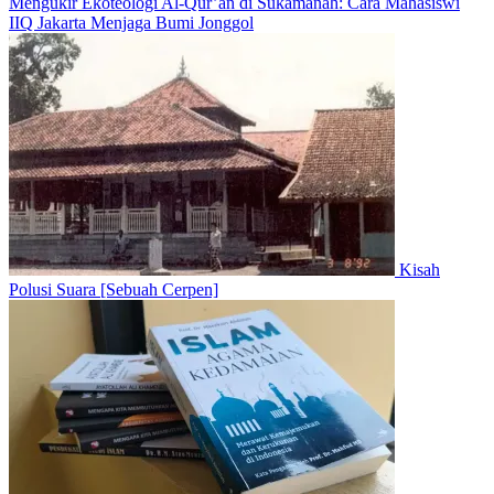
Mengukir Ekoteologi Al-Qur’an di Sukamanah: Cara Mahasiswi
IIQ Jakarta Menjaga Bumi Jonggol
Kisah
Polusi Suara [Sebuah Cerpen]