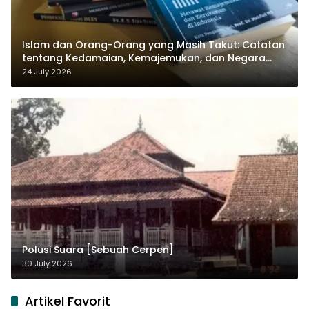
Islam dan Orang-Orang yang Masih Takut: Catatan
tentang Kedamaian, Kemajemukan, dan Negara
dalam Pemikiran Masykuri Abdillah
24 July 2026
Polusi Suara [Sebuah Cerpen]
30 July 2026
Artikel Favorit