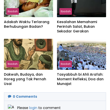
Ibadah
Ibadah
Adakah Waktu Terlarang
Kesalahan Memahami
Berhubungan Badan?
Perintah Salat, Bukan
Sekadar Gerakan
Ibadah
Ibadah
Dakwah, Budaya, dan
Tasyabbuh bi Ahli Arafah:
Horeg yang Tak Pernah
Moment Refleksi, Doa dan
Usai
Munajat
0
Comments
Please
login
to comment