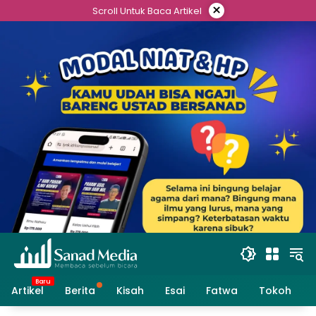
Skip
×
Scroll Untuk Baca Artikel
to
content
Artikel
Berita
Kisah
Esai
Fatwa
Tokoh