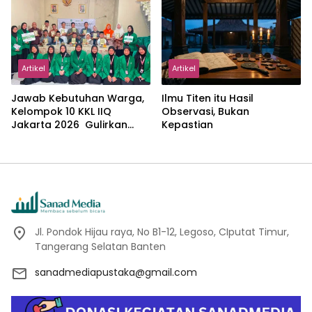
dalam Pemikiran Masykuri
Abdillah
Artikel
Artikel
Jawab Kebutuhan Warga,
Ilmu Titen itu Hasil
Kelompok 10 KKL IIQ
Observasi, Bukan
Jakarta 2026 Gulirkan
Kepastian
Proker Wakaf Al-Qur’an di
Sukamanah
Jl. Pondok Hijau raya, No B1-12, Legoso, CIputat Timur,
Tangerang Selatan Banten
sanadmediapustaka@gmail.com