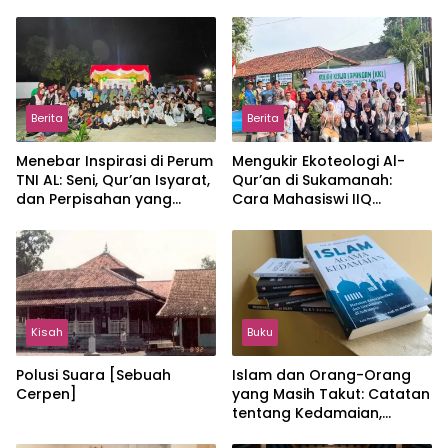
Berita
Berita
Menebar Inspirasi di Perum
Mengukir Ekoteologi Al-
TNI AL: Seni, Qur’an Isyarat,
Qur’an di Sukamanah:
dan Perpisahan yang
Cara Mahasiswi IIQ
Hangat
Jakarta Menjaga Bumi
Jonggol
Kisah
Buku
Polusi Suara [Sebuah
Islam dan Orang-Orang
Cerpen]
yang Masih Takut: Catatan
tentang Kedamaian,
Kemajemukan, dan Negara