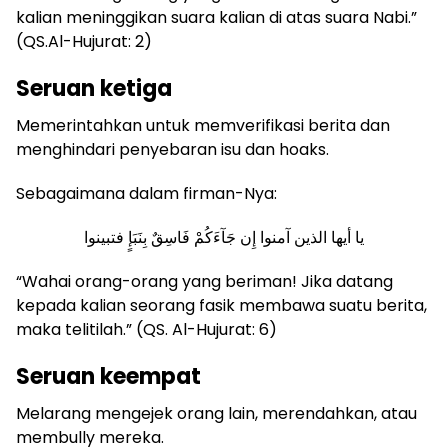
kalian meninggikan suara kalian di atas suara Nabi.”
(QS.Al-Hujurat: 2)
Seruan ketiga
Memerintahkan untuk memverifikasi berita dan
menghindari penyebaran isu dan hoaks.
Sebagaimana dalam firman-Nya:
يا أيها الذين آمنوا إِن جَآءَكُمْ فَاسِقٌ بِنَبَإٍ فتبينوا
“Wahai orang-orang yang beriman! Jika datang
kepada kalian seorang fasik membawa suatu berita,
maka telitilah.” (QS. Al-Hujurat: 6)
Seruan keempat
Melarang mengejek orang lain, merendahkan, atau
membully mereka.