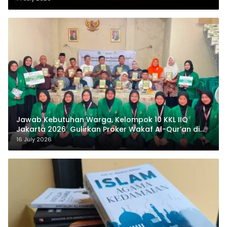
Jawab Kebutuhan Warga, Kelompok 10 KKL IIQ
Jakarta 2026 Gulirkan Proker Wakaf Al-Qur’an di
Sukamanah
16 July 2026