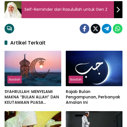
Self-Reminder dari Rasulullah untuk Gen Z
Artikel Terkait
Ibadah
Ibadah
SYAHRULLAH: MENYELAMI
Rajab Bulan
MAKNA “BULAN ALLAH” DAN
Pengampunan, Perbanyak
KEUTAMAAN PUASA
Amalan Ini
MUHARRAM