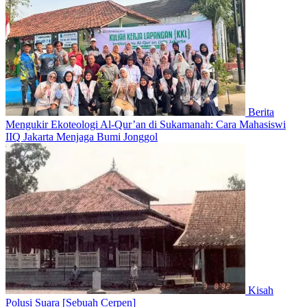
Berita
Mengukir Ekoteologi Al-Qur’an di Sukamanah: Cara Mahasiswi
IIQ Jakarta Menjaga Bumi Jonggol
Kisah
Polusi Suara [Sebuah Cerpen]