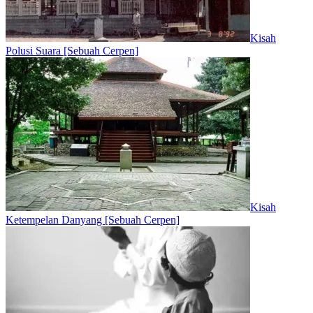
Kisah
Polusi Suara [Sebuah Cerpen]
Kisah
Ketempelan Danyang [Sebuah Cerpen]