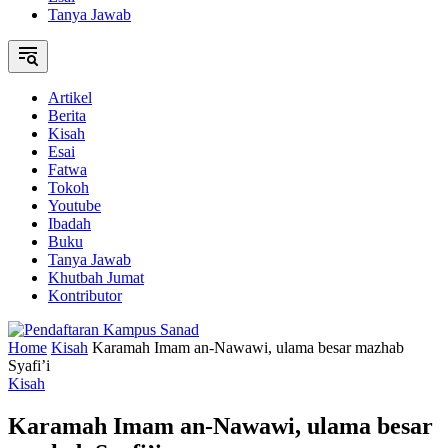
Tanya Jawab
Artikel
Berita
Kisah
Esai
Fatwa
Tokoh
Youtube
Ibadah
Buku
Tanya Jawab
Khutbah Jumat
Kontributor
Home
Kisah
Karamah Imam an-Nawawi, ulama besar mazhab
Syafi’i
Kisah
Karamah Imam an-Nawawi, ulama besar