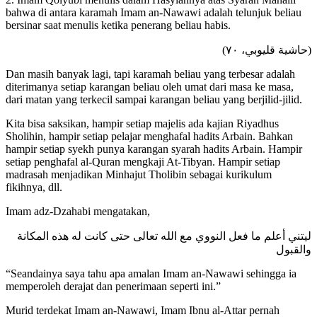
bahwa di antara karamah Imam an-Nawawi adalah telunjuk beliau
bersinar saat menulis ketika penerang beliau habis.
(
حاشية قليوبي، ٧٠
)
Dan masih banyak lagi, tapi karamah beliau yang terbesar adalah
diterimanya setiap karangan beliau oleh umat dari masa ke masa,
dari matan yang terkecil sampai karangan beliau yang berjilid-jilid.
Kita bisa saksikan, hampir setiap majelis ada kajian Riyadhus
Sholihin, hampir setiap pelajar menghafal hadits Arbain. Bahkan
hampir setiap syekh punya karangan syarah hadits Arbain. Hampir
setiap penghafal al-Quran mengkaji At-Tibyan. Hampir setiap
madrasah menjadikan Minhajut Tholibin sebagai kurikulum
fikihnya, dll.
Imam adz-Dzahabi mengatakan,
ليتني أعلم ما فعل النووي مع الله تعالى حتى كانت له هذه المكانة
والقبول
“Seandainya saya tahu apa amalan Imam an-Nawawi sehingga ia
memperoleh derajat dan penerimaan seperti ini.”
Murid terdekat Imam an-Nawawi, Imam Ibnu al-Attar pernah