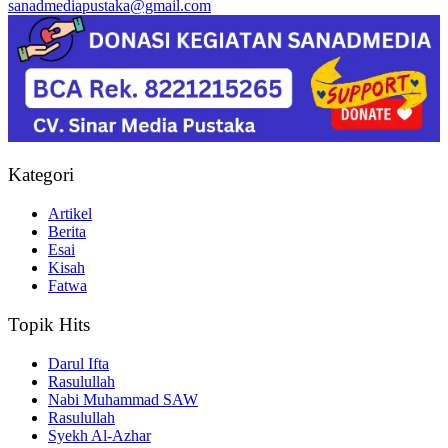
sanadmediapustaka@gmail.com
Kategori
Artikel
Berita
Esai
Kisah
Fatwa
Topik Hits
Darul Ifta
Rasulullah
Nabi Muhammad SAW
Rasulullah
Syekh Al-Azhar