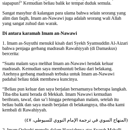
siapapun!” Kemudian beliau balik ke tempat duduk semula.
Sangat masyhur di kalangan para ulama bahwa selain seorang yang
alim dan faqih, Imam an-Nawawi juga adalah seorang wali Allah
yang sangat zuhud dan warak.
Di antara karamah Imam an-Nawawi
1. Imam as-Suyuthi menukil kisah dari Syekh Syamsuddin Al-Aizari
bahwa penjaga gerbang madrasah Rawahiyyah (di Damaskus)
bercerita:
“Suatu malam saya melihat Imam an-Nawawi hendak keluar
madrasah. Kemudian saya membuntuti beliau dari belakang.
Anehnya gerbang madrasah terbuka untuk Imam an-Nawawi
padahal beliau tidak membawa kuncinya.
“Beliau pun keluar dan saya berjalan bersamanya beberapa langkah.
Tiba-tiba kami berada di Mekkah. Imam Nawawi kemudian
berihram, tawaf, dan sa’i hingga pertengahan malam, setelah itu
beliau balik dan saya masih berjalan di belakangnya, tiba-tiba kami
kembali di Rawahiyyah.
(
المنهاج السوي في ترجمة الإمام النووي للسيوطي، ٤٧
)
2. Imam Qolyubi menulis dalam Hasyiahnya atas Syarah Mahalli