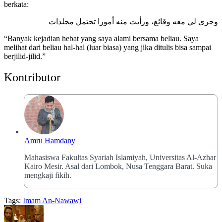
berkata:
وجرى لي معه وقائع، ورأيت منه أمورا تحتمل مجلدات
“Banyak kejadian hebat yang saya alami bersama beliau. Saya
melihat dari beliau hal-hal (luar biasa) yang jika ditulis bisa sampai
berjilid-jilid.”
Kontributor
Amru Hamdany
Mahasiswa Fakultas Syariah Islamiyah, Universitas Al-Azhar
Kairo Mesir. Asal dari Lombok, Nusa Tenggara Barat. Suka
mengkaji fikih.
Tags:
Imam An-Nawawi