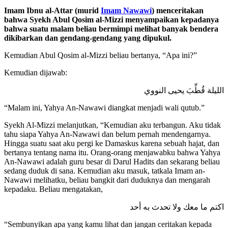
Imam Ibnu al-Attar (murid
Imam Nawawi
) menceritakan
bahwa Syekh Abul Qosim al-Mizzi menyampaikan kepadanya
bahwa suatu malam beliau bermimpi melihat banyak bendera
dikibarkan dan gendang-gendang yang dipukul.
Kemudian Abul Qosim al-Mizzi beliau bertanya, “Apa ini?”
Kemudian dijawab:
الليلة قُطِّبَ يحيى النووي
“Malam ini, Yahya An-Nawawi diangkat menjadi wali qutub.”
Syekh Al-Mizzi melanjutkan, “Kemudian aku terbangun. Aku tidak
tahu siapa Yahya An-Nawawi dan belum pernah mendengarnya.
Hingga suatu saat aku pergi ke Damaskus karena sebuah hajat, dan
bertanya tentang nama itu. Orang-orang menjawabku bahwa Yahya
An-Nawawi adalah guru besar di Darul Hadits dan sekarang beliau
sedang duduk di sana. Kemudian aku masuk, tatkala Imam an-
Nawawi melihatku, beliau bangkit dari duduknya dan mengarah
kepadaku. Beliau mengatakan,
اكتم ما معك ولا تحدث به أحد
“Sembunyikan apa yang kamu lihat dan jangan ceritakan kepada