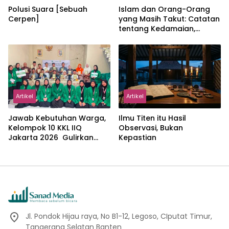
Polusi Suara [Sebuah
Islam dan Orang-Orang
Cerpen]
yang Masih Takut: Catatan
tentang Kedamaian,
Kemajemukan, dan Negara
dalam Pemikiran Masykuri
Abdillah
Artikel
Artikel
Jawab Kebutuhan Warga,
Ilmu Titen itu Hasil
Kelompok 10 KKL IIQ
Observasi, Bukan
Jakarta 2026 Gulirkan
Kepastian
Proker Wakaf Al-Qur’an di
Sukamanah
Jl. Pondok Hijau raya, No B1-12, Legoso, CIputat Timur,
Tangerang Selatan Banten