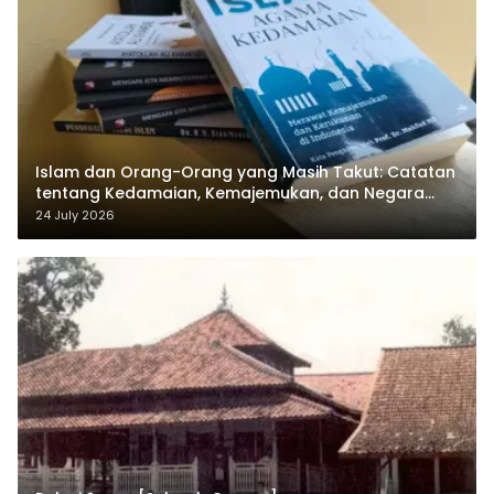
Islam dan Orang-Orang yang Masih Takut: Catatan
tentang Kedamaian, Kemajemukan, dan Negara
dalam Pemikiran Masykuri Abdillah
24 July 2026