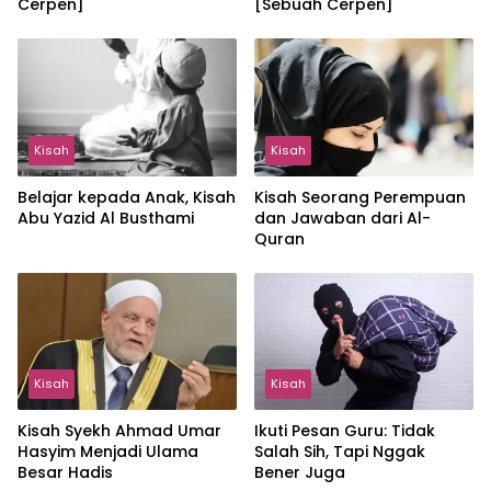
Cerpen]
[Sebuah Cerpen]
Kisah
Kisah
Belajar kepada Anak, Kisah
Kisah Seorang Perempuan
Abu Yazid Al Busthami
dan Jawaban dari Al-
Quran
Kisah
Kisah
Kisah Syekh Ahmad Umar
Ikuti Pesan Guru: Tidak
Hasyim Menjadi Ulama
Salah Sih, Tapi Nggak
Besar Hadis
Bener Juga