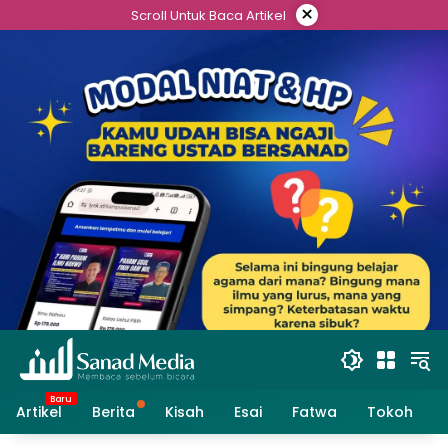
Skip
×
Scroll Untuk Baca Artikel
to
content
Artikel
Berita
Kisah
Esai
Fatwa
Tokoh