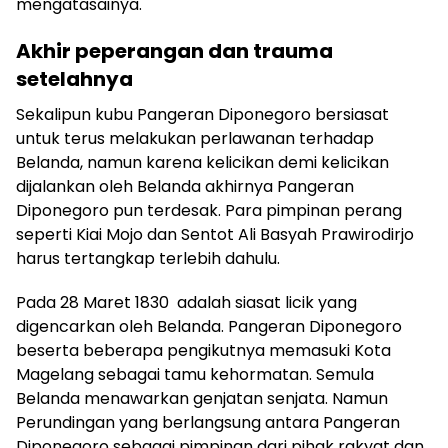
mengatasainya.
Akhir
p
eperangan dan
t
rauma
s
etelahnya
Sekalipun kubu Pangeran Diponegoro bersiasat
untuk terus melakukan perlawanan terhadap
Belanda, namun karena kelicikan demi kelicikan
dijalankan oleh Belanda akhirnya Pangeran
Diponegoro pun terdesak. Para pimpinan perang
seperti Kiai Mojo dan Sentot Ali Basyah Prawirodirjo
harus tertangkap terlebih dahulu.
Pada 28 Maret 1830 adalah siasat licik yang
digencarkan oleh Belanda. Pangeran Diponegoro
beserta beberapa pengikutnya memasuki Kota
Magelang sebagai tamu kehormatan. Semula
Belanda menawarkan genjatan senjata. Namun
Perundingan yang berlangsung antara Pangeran
Diponegoro sebagai pimpinan dari pihak rakyat dan