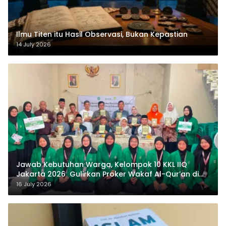
Ilmu Titen itu Hasil Observasi, Bukan Kepastian
14 July 2026
Jawab Kebutuhan Warga, Kelompok 10 KKL IIQ
Jakarta 2026 Gulirkan Proker Wakaf Al-Qur’an di
Sukamanah
16 July 2026