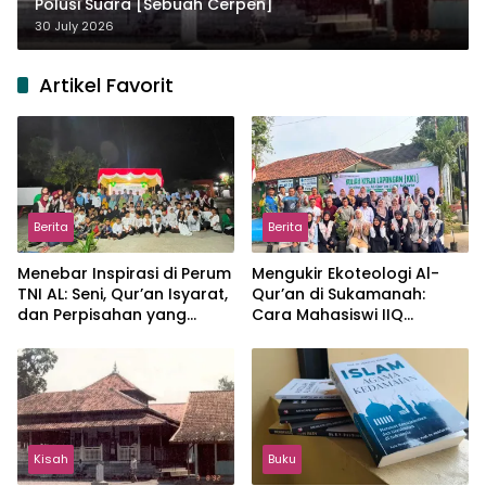
Polusi Suara [Sebuah Cerpen]
30 July 2026
Artikel Favorit
Berita
Berita
Menebar Inspirasi di Perum
Mengukir Ekoteologi Al-
TNI AL: Seni, Qur’an Isyarat,
Qur’an di Sukamanah:
dan Perpisahan yang
Cara Mahasiswi IIQ
Hangat
Jakarta Menjaga Bumi
Jonggol
Kisah
Buku