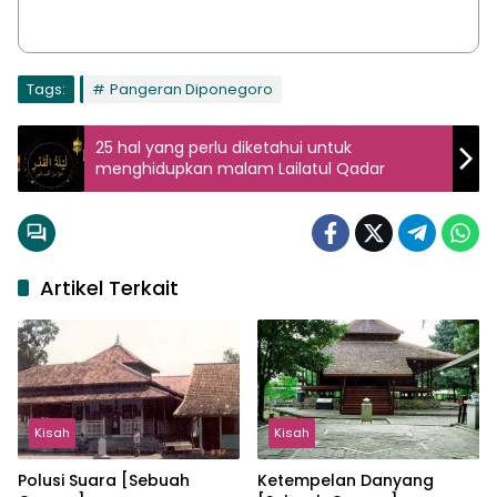
Tags:
Pangeran Diponegoro
25 hal yang perlu diketahui untuk
menghidupkan malam Lailatul Qadar
Artikel Terkait
Kisah
Kisah
Polusi Suara [Sebuah
Ketempelan Danyang