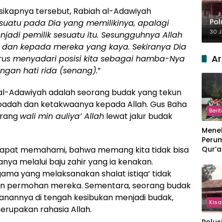
 sikapnya tersebut, Rabiah al-Adawiyah
Pol
uatu pada Dia yang memilikinya, apalagi
30 J
adi pemilik sesuatu itu. Sesungguhnya Allah
 dan kepada mereka yang kaya. Sekiranya Dia
Ar
rus menyadari posisi kita sebagai hamba-Nya
gan hati rida (senang).
”
 al-Adawiyah adalah seorang budak yang tekun
ibadah dan ketakwaanya kepada Allah. Gus Baha
Beri
orang
wali min auliya’ Allah
lewat jalur budak
Meneb
Perum
Qur’a
a dapat memahami, bahwa memang kita tidak bisa
Perpi
a melalui baju zahir yang ia kenakan.
Hang
ma yang melaksanakan shalat istiqa’ tidak
an permohan mereka. Sementara, seorang budak
nannya di tengah kesibukan menjadi budak,
Kisa
merupakan rahasia Allah.