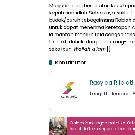
Menjadi orang besar atau kecukupan
keputusan Allah. Sebaliknya, sulit a
budak/buruh sebagaimana Rabiah al
untuk dapat menerima ketetapan All
ia mantap memilih rela dengan takd
terlebih dahulu dari pada orang-or
sekalipun.
Wallah a’lam
.[]
Kontributor
Rasyida Rifa'at
Long-life learner. B
Dalam kunjungan natal ke Kate
Israel di Gaza segera dihentika