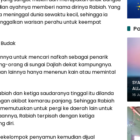
ian ayahnya memberi nama dirinya Rabiah. Yang
 meninggal dunia sewaktu kecil, sehingga ia
inggalkan warisan perahu untuk keempat
Po
 Budak
nnya untuk mencari nafkah sebagai penarik
g-orang di sungai Dajlah dekat kampungnya.
an lainnya hanya menenun kain atau memintal
SYA
AL
biah dan ketiga saudaranya tinggal itu dilanda
MU
16 J
gan akibat kemarau panjang. Sehingga Rabiah
emutuskan untuk pergi ke daerah lain untuk
nnya, Rabiah terpisah dengan ketiga
 diri.
eh sekelompok penyamun kemudian dijual