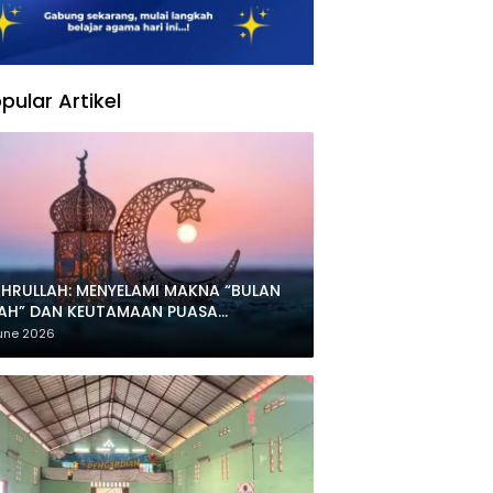
pular Artikel
HRULLAH: MENYELAMI MAKNA “BULAN
LAH” DAN KEUTAMAAN PUASA
HARRAM
une 2026