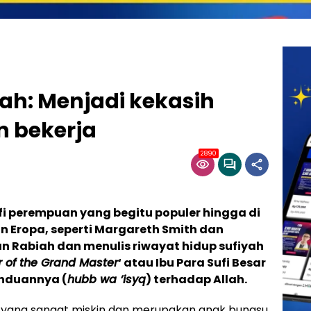
ah: Menjadi kekasih
n bekerja
2890
i perempuan yang begitu populer hingga di
n Eropa, seperti Margareth Smith dan
n Rabiah dan menulis riwayat hidup sufiyah
 of the Grand Master
‘ atau Ibu Para Sufi Besar
rinduannya (
hubb wa ’isyq
) terhadap Allah.
ga yang sangat miskin dan merupakan anak bungsu