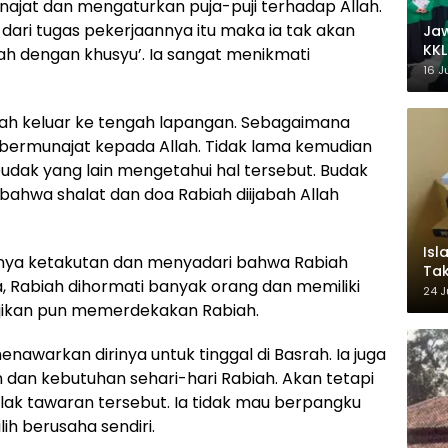
jat dan mengaturkan puja-puji terhadap Allah.
 dari tugas pekerjaannya itu maka ia tak akan
Ja
KKL
dah dengan khusyu’. Ia sangat menikmati
Wak
16 J
iah keluar ke tengah lapangan. Sebagaimana
 bermunajat kepada Allah. Tidak lama kemudian
budak yang lain mengetahui hal tersebut. Budak
bahwa shalat dan doa Rabiah diijabah Allah
Isl
nnya ketakutan dan menyadari bahwa Rabiah
Tak
a, Rabiah dihormati banyak orang dan memiliki
Ke
24 J
Pem
majikan pun memerdekakan Rabiah.
nawarkan dirinya untuk tinggal di Basrah. Ia juga
dan kebutuhan sehari-hari Rabiah. Akan tetapi
ak tawaran tersebut. Ia tidak mau berpangku
ih berusaha sendiri.