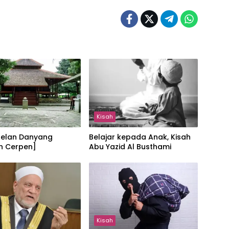
Kisah
elan Danyang
Belajar kepada Anak, Kisah
h Cerpen]
Abu Yazid Al Busthami
Kisah