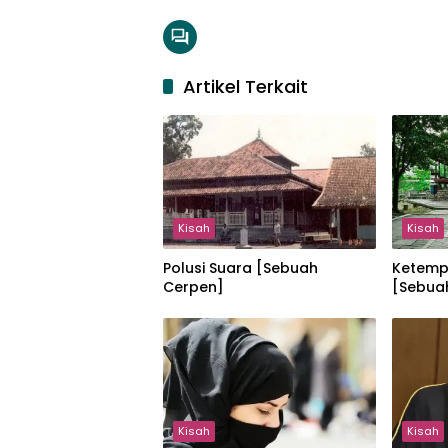
Artikel Terkait
Kisah
Kisah
Polusi Suara [Sebuah
Ketemp
Cerpen]
[Sebua
Kisah
Kisah