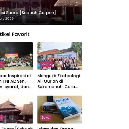
usi Suara [Sebuah Cerpen]
uly 2026
tikel Favorit
ta
Berita
ar Inspirasi di
Mengukir Ekoteologi
 TNI AL: Seni,
Al-Qur’an di
n Isyarat, dan
Sukamanah: Cara
sahan yang
Mahasiswi IIQ
at
Jakarta Menjaga
Bumi Jonggol
h
Buku