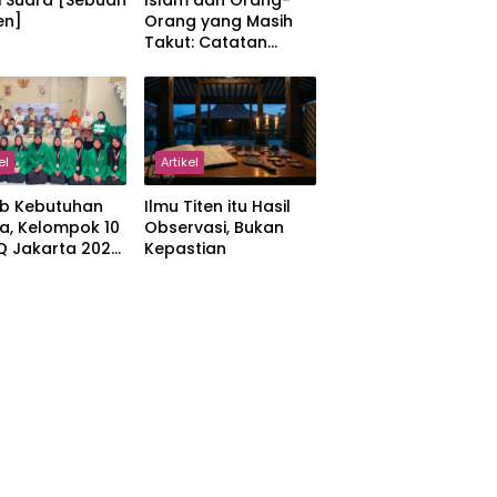
i Suara [Sebuah
Islam dan Orang-
en]
Orang yang Masih
Takut: Catatan
tentang Kedamaian,
Kemajemukan, dan
Negara dalam
Pemikiran Masykuri
Abdillah
el
Artikel
b Kebutuhan
Ilmu Titen itu Hasil
a, Kelompok 10
Observasi, Bukan
IQ Jakarta 2026
Kepastian
kan Proker
 Al-Qur’an di
manah