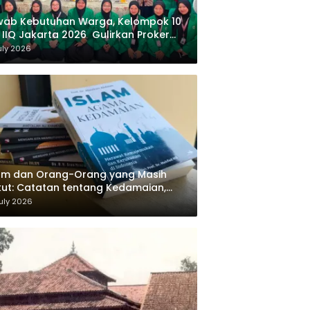
wab Kebutuhan Warga, Kelompok 10
 IIQ Jakarta 2026 Gulirkan Proker
af Al-Qur’an di Sukamanah
uly 2026
am dan Orang-Orang yang Masih
ut: Catatan tentang Kedamaian,
majemukan, dan Negara dalam
uly 2026
ikiran Masykuri Abdillah