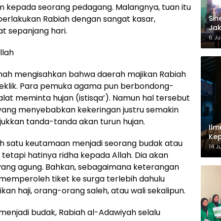
 kepada seorang pedagang. Malangnya, tuan itu
‎Si
erlakukan Rabiah dengan sangat kasar,
Jak
at sepanjang hari.
Ke
6 Ju
llah
nah mengisahkan bahwa daerah majikan Rabiah
aceklik. Para pemuka agama pun berbondong-
t meminta hujan (istisqa’). Namun hal tersebut
 yang menyebabkan kekeringan justru semakin
njukkan tanda-tanda akan turun hujan.
Ilm
Kep
 satu keutamaan menjadi seorang budak atau
14 J
 tetapi hatinya ridha kepada Allah. Dia akan
ang agung. Bahkan, sebagaimana keterangan
 memperoleh tiket ke surga terlebih dahulu
n haji, orang-orang saleh, atau wali sekalipun.
menjadi budak, Rabiah al-Adawiyah selalu