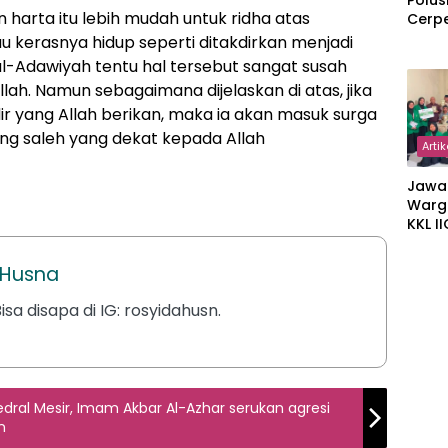
Polus
 harta itu lebih mudah untuk ridha atas
Cerp
tau kerasnya hidup seperti ditakdirkan menjadi
-Adawiyah tentu hal tersebut sangat susah
ah. Namun sebagaimana dijelaskan di atas, jika
ir yang Allah berikan, maka ia akan masuk surga
ang saleh yang dekat kepada Allah
Artik
Jawa
Warg
KKL I
Gulir
Wakaf
i Husna
Suka
isa disapa di IG: rosyidahusn.
dral Mesir, Imam Akbar Al-Azhar serukan agresi
n