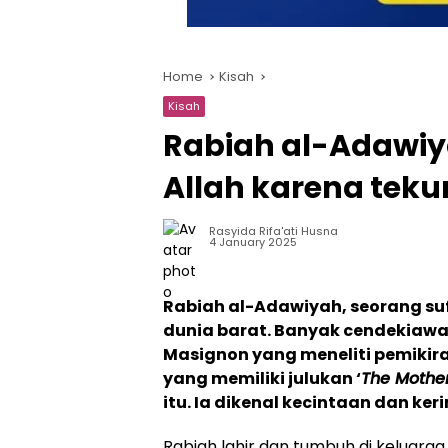
Home
Kisah
Kisah
Rabiah al-Adawiy
Allah karena teku
Rasyida Rifa'ati Husna
4 January 2025
Rabiah al-Adawiyah, seorang suf
dunia barat. Banyak cendekiawa
Masignon yang meneliti pemikira
yang memiliki julukan ‘
The Mother
itu. Ia dikenal kecintaan dan ke
Rabiah lahir dan tumbuh di keluar