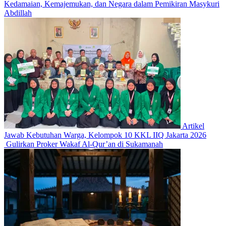
Kedamaian, Kemajemukan, dan Negara dalam Pemikiran Masykuri
Abdillah
Artikel
Jawab Kebutuhan Warga, Kelompok 10 KKL IIQ Jakarta 2026
Gulirkan Proker Wakaf Al-Qur’an di Sukamanah