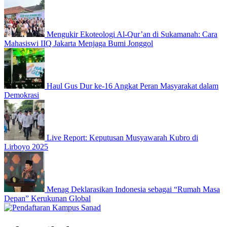
Mengukir Ekoteologi Al-Qur’an di Sukamanah: Cara
Mahasiswi IIQ Jakarta Menjaga Bumi Jonggol
Haul Gus Dur ke-16 Angkat Peran Masyarakat dalam
Demokrasi
Live Report: Keputusan Musyawarah Kubro di
Lirboyo 2025
Menag Deklarasikan Indonesia sebagai “Rumah Masa
Depan” Kerukunan Global