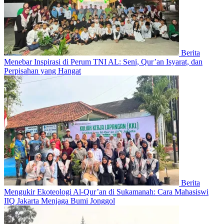
Berita
Menebar Inspirasi di Perum TNI AL: Seni, Qur’an Isyarat, dan
Perpisahan yang Hangat
Berita
Mengukir Ekoteologi Al-Qur’an di Sukamanah: Cara Mahasiswi
IIQ Jakarta Menjaga Bumi Jonggol