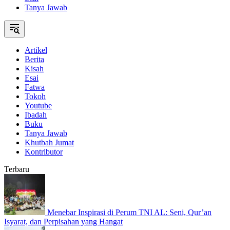
Tanya Jawab
Artikel
Berita
Kisah
Esai
Fatwa
Tokoh
Youtube
Ibadah
Buku
Tanya Jawab
Khutbah Jumat
Kontributor
Terbaru
Menebar Inspirasi di Perum TNI AL: Seni, Qur’an
Isyarat, dan Perpisahan yang Hangat