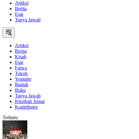
Artikel
Berita
Esai
Tanya Jawab
Artikel
Berita
Kisah
Esai
Fatwa
Tokoh
Youtube
Ibadah
Buku
Tanya Jawab
Khutbah Jumat
Kontributor
Terbaru