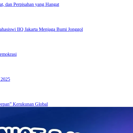
at, dan Perpisahan yang Hangat
hasiswi IIQ Jakarta Menjaga Bumi Jonggol
emokrasi
 2025
Depan” Kerukunan Global