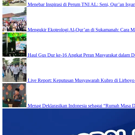
Menebar Inspirasi di Perum TNI AL: Seni, Qur’an Isyar
Mengukir Ekoteologi Al-Qur’an di Sukamanah: Cara Ma
Haul Gus Dur ke-16 Angkat Peran Masyarakat dalam D
Live Report: Keputusan Musyawarah Kubro di Lirboyo
Menag Deklarasikan Indonesia sebagai “Rumah Masa 