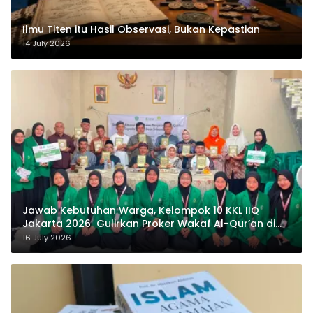
Ilmu Titen itu Hasil Observasi, Bukan Kepastian
14 July 2026
Jawab Kebutuhan Warga, Kelompok 10 KKL IIQ
Jakarta 2026 Gulirkan Proker Wakaf Al-Qur’an di
Sukamanah
16 July 2026