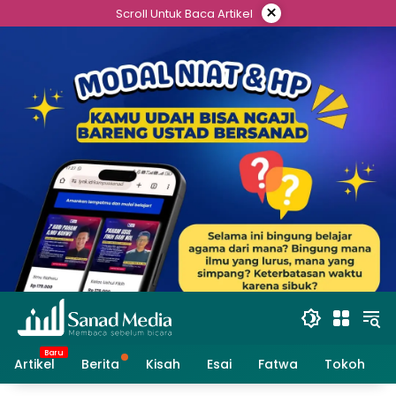
Skip
×
Scroll Untuk Baca Artikel
to
content
Artikel
Berita
Kisah
Esai
Fatwa
Tokoh