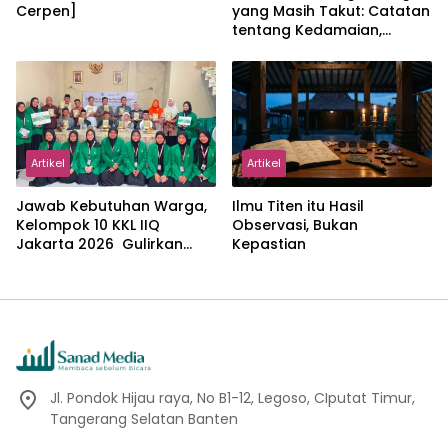
Cerpen]
yang Masih Takut: Catatan
tentang Kedamaian,
Kemajemukan, dan Negara
dalam Pemikiran Masykuri
Abdillah
Artikel
Artikel
Jawab Kebutuhan Warga,
Ilmu Titen itu Hasil
Kelompok 10 KKL IIQ
Observasi, Bukan
Jakarta 2026 Gulirkan
Kepastian
Proker Wakaf Al-Qur’an di
Sukamanah
Jl. Pondok Hijau raya, No B1-12, Legoso, CIputat Timur,
Tangerang Selatan Banten