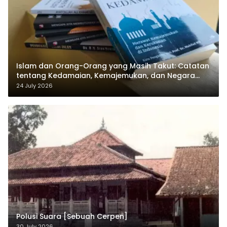
Islam dan Orang-Orang yang Masih Takut: Catatan
tentang Kedamaian, Kemajemukan, dan Negara
dalam Pemikiran Masykuri Abdillah
24 July 2026
Polusi Suara [Sebuah Cerpen]
30 July 2026