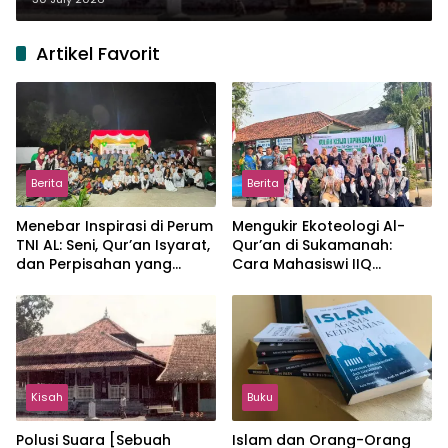
Artikel Favorit
Berita
Berita
Menebar Inspirasi di Perum
Mengukir Ekoteologi Al-
TNI AL: Seni, Qur’an Isyarat,
Qur’an di Sukamanah:
dan Perpisahan yang
Cara Mahasiswi IIQ
Hangat
Jakarta Menjaga Bumi
Jonggol
Kisah
Buku
Polusi Suara [Sebuah
Islam dan Orang-Orang