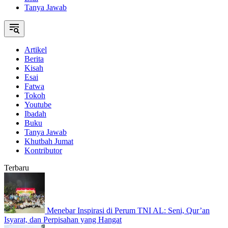
Tanya Jawab
Artikel
Berita
Kisah
Esai
Fatwa
Tokoh
Youtube
Ibadah
Buku
Tanya Jawab
Khutbah Jumat
Kontributor
Terbaru
Menebar Inspirasi di Perum TNI AL: Seni, Qur’an
Isyarat, dan Perpisahan yang Hangat