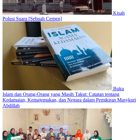
Kisah
Polusi Suara [Sebuah Cerpen]
Buku
Islam dan Orang-Orang yang Masih Takut: Catatan tentang
Kedamaian, Kemajemukan, dan Negara dalam Pemikiran Masykuri
Abdillah