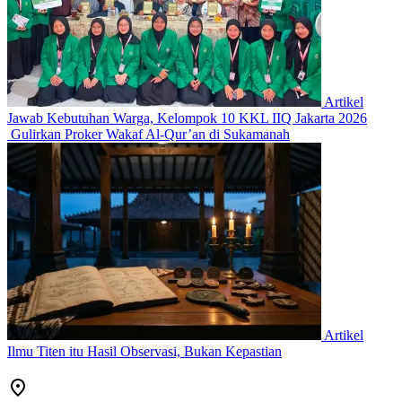
Artikel
Jawab Kebutuhan Warga, Kelompok 10 KKL IIQ Jakarta 2026
Gulirkan Proker Wakaf Al-Qur’an di Sukamanah
Artikel
Ilmu Titen itu Hasil Observasi, Bukan Kepastian