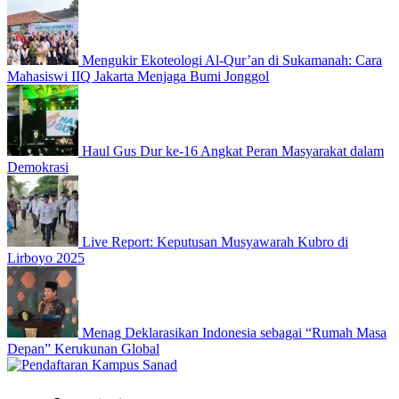
Mengukir Ekoteologi Al-Qur’an di Sukamanah: Cara
Mahasiswi IIQ Jakarta Menjaga Bumi Jonggol
Haul Gus Dur ke-16 Angkat Peran Masyarakat dalam
Demokrasi
Live Report: Keputusan Musyawarah Kubro di
Lirboyo 2025
Menag Deklarasikan Indonesia sebagai “Rumah Masa
Depan” Kerukunan Global