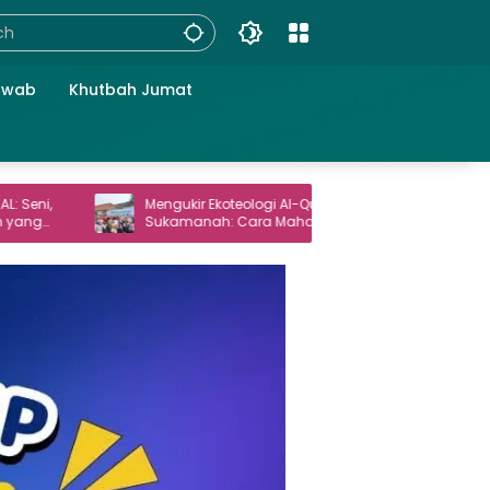
awab
Khutbah Jumat
Mengukir Ekoteologi Al-Qur’an di
Haul Gus Du
Sukamanah: Cara Mahasiswi IIQ Jakarta
Masyarakat
Menjaga Bumi Jonggol