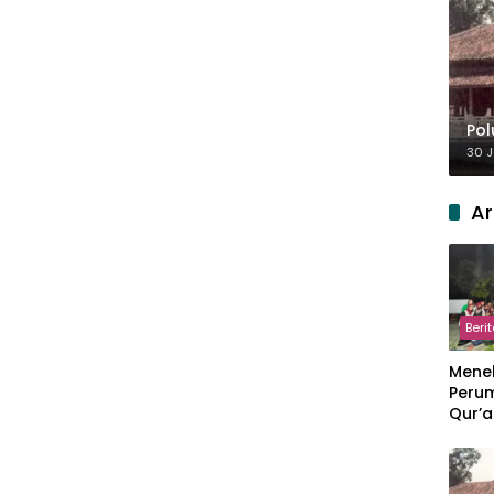
Pol
30 J
Ar
Beri
Meneb
Perum
Qur’a
Perpi
Hang