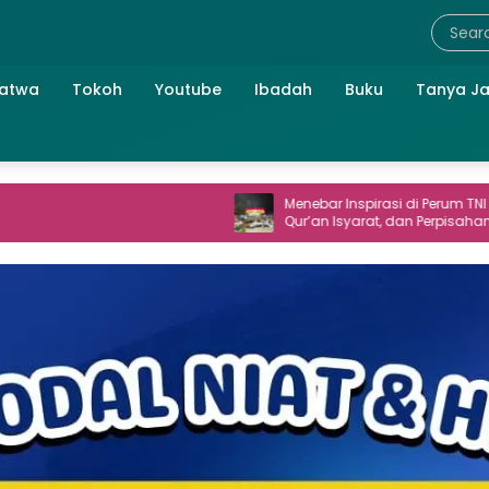
atwa
Tokoh
Youtube
Ibadah
Buku
Tanya J
Menebar Inspirasi di Perum TNI AL: Seni,
Qur’an Isyarat, dan Perpisahan yang
Hangat