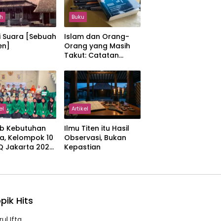
h
Buku
i Suara [Sebuah
Islam dan Orang-
en]
Orang yang Masih
Takut: Catatan
tentang Kedamaian,
Kemajemukan, dan
Negara dalam
Pemikiran Masykuri
Abdillah
el
Artikel
b Kebutuhan
Ilmu Titen itu Hasil
a, Kelompok 10
Observasi, Bukan
IQ Jakarta 2026
Kepastian
kan Proker
 Al-Qur’an di
manah
pik Hits
ul Ifta