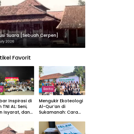
usi Suara [Sebuah Cerpen]
uly 2026
tikel Favorit
ta
Berita
ar Inspirasi di
Mengukir Ekoteologi
 TNI AL: Seni,
Al-Qur’an di
n Isyarat, dan
Sukamanah: Cara
sahan yang
Mahasiswi IIQ
at
Jakarta Menjaga
Bumi Jonggol