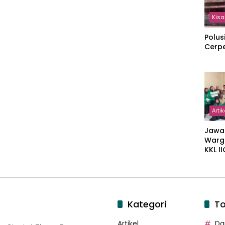
Kisa
Polus
Cerp
Artik
Jawa
Warg
KKL I
Gulir
Wakaf
Suka
Kategori
To
Artikel
Dar