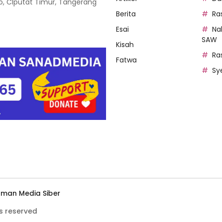
oso, CIputat Timur, Tangerang
Berita
Ra
Esai
Na
SAW
Kisah
Ra
Fatwa
Sy
man Media Siber
s reserved