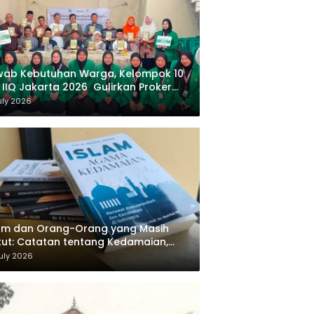
wab Kebutuhan Warga, Kelompok 10
 IIQ Jakarta 2026 Gulirkan Proker
af Al-Qur’an di Sukamanah
uly 2026
am dan Orang-Orang yang Masih
ut: Catatan tentang Kedamaian,
majemukan, dan Negara dalam
uly 2026
ikiran Masykuri Abdillah