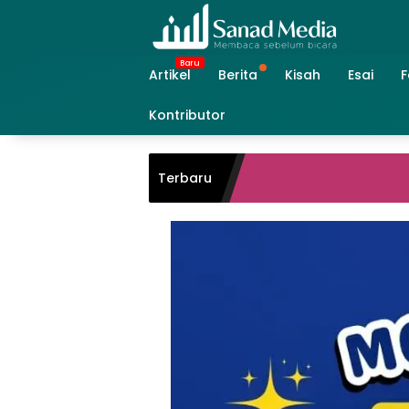
Skip
to
content
Artikel
Berita
Kisah
Esai
F
Kontributor
Terbaru