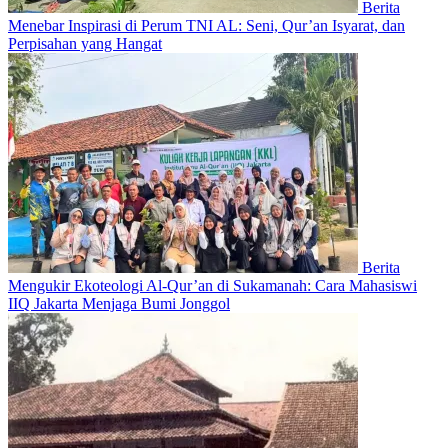
Berita
Menebar Inspirasi di Perum TNI AL: Seni, Qur’an Isyarat, dan
Perpisahan yang Hangat
Berita
Mengukir Ekoteologi Al-Qur’an di Sukamanah: Cara Mahasiswi
IIQ Jakarta Menjaga Bumi Jonggol