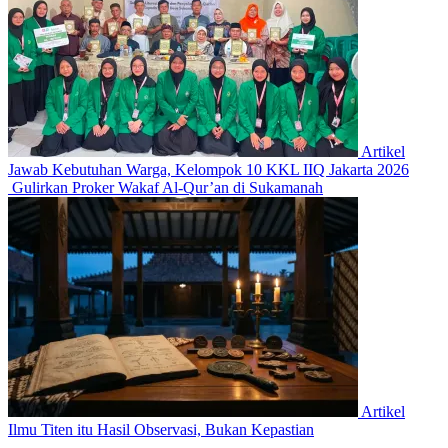
Artikel
Jawab Kebutuhan Warga, Kelompok 10 KKL IIQ Jakarta 2026
Gulirkan Proker Wakaf Al-Qur’an di Sukamanah
Artikel
Ilmu Titen itu Hasil Observasi, Bukan Kepastian