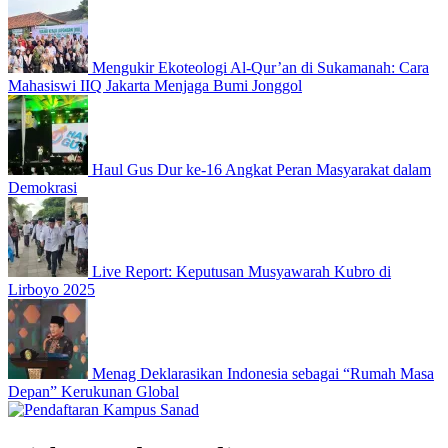
Mengukir Ekoteologi Al-Qur’an di Sukamanah: Cara
Mahasiswi IIQ Jakarta Menjaga Bumi Jonggol
Haul Gus Dur ke-16 Angkat Peran Masyarakat dalam
Demokrasi
Live Report: Keputusan Musyawarah Kubro di
Lirboyo 2025
Menag Deklarasikan Indonesia sebagai “Rumah Masa
Depan” Kerukunan Global