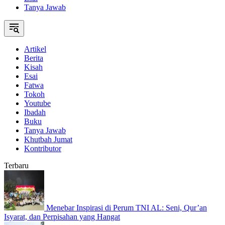
Tanya Jawab
Artikel
Berita
Kisah
Esai
Fatwa
Tokoh
Youtube
Ibadah
Buku
Tanya Jawab
Khutbah Jumat
Kontributor
Terbaru
Menebar Inspirasi di Perum TNI AL: Seni, Qur’an
Isyarat, dan Perpisahan yang Hangat