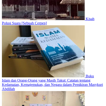
Kisah
Polusi Suara [Sebuah Cerpen]
Buku
Islam dan Orang-Orang yang Masih Takut: Catatan tentang
Kedamaian, Kemajemukan, dan Negara dalam Pemikiran Masykuri
Abdillah