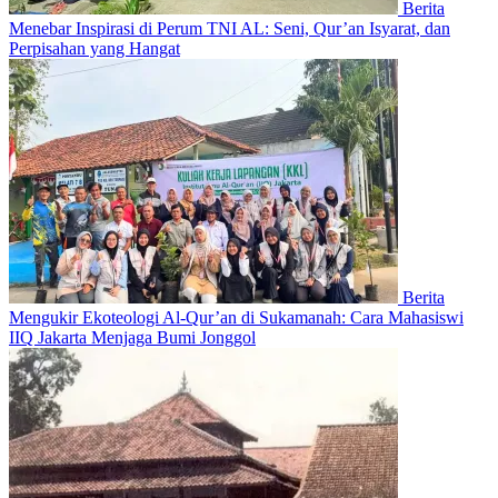
Berita
Menebar Inspirasi di Perum TNI AL: Seni, Qur’an Isyarat, dan
Perpisahan yang Hangat
Berita
Mengukir Ekoteologi Al-Qur’an di Sukamanah: Cara Mahasiswi
IIQ Jakarta Menjaga Bumi Jonggol