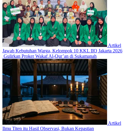
Artikel
Jawab Kebutuhan Warga, Kelompok 10 KKL IIQ Jakarta 2026
Gulirkan Proker Wakaf Al-Qur’an di Sukamanah
Artikel
Ilmu Titen itu Hasil Observasi, Bukan Kepastian