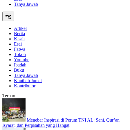
Tanya Jawab
Artikel
Berita
Kisah
Esai
Fatwa
Tokoh
Youtube
Ibadah
Buku
Tanya Jawab
Khutbah Jumat
Kontributor
Terbaru
Menebar Inspirasi di Perum TNI AL: Seni, Qur’an
Isyarat, dan Perpisahan yang Hangat