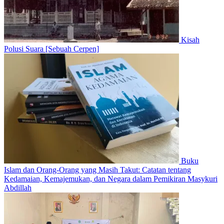
Kisah
Polusi Suara [Sebuah Cerpen]
Buku
Islam dan Orang-Orang yang Masih Takut: Catatan tentang
Kedamaian, Kemajemukan, dan Negara dalam Pemikiran Masykuri
Abdillah