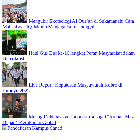
Mengukir Ekoteologi Al-Qur’an di Sukamanah: Cara
Mahasiswi IIQ Jakarta Menjaga Bumi Jonggol
Haul Gus Dur ke-16 Angkat Peran Masyarakat dalam
Demokrasi
Live Report: Keputusan Musyawarah Kubro di
Lirboyo 2025
Menag Deklarasikan Indonesia sebagai “Rumah Masa
Depan” Kerukunan Global