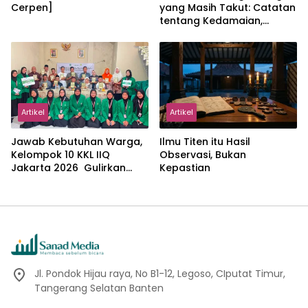
Cerpen]
yang Masih Takut: Catatan
tentang Kedamaian,
Kemajemukan, dan Negara
dalam Pemikiran Masykuri
Abdillah
Artikel
Artikel
Jawab Kebutuhan Warga,
Ilmu Titen itu Hasil
Kelompok 10 KKL IIQ
Observasi, Bukan
Jakarta 2026 Gulirkan
Kepastian
Proker Wakaf Al-Qur’an di
Sukamanah
Jl. Pondok Hijau raya, No B1-12, Legoso, CIputat Timur,
Tangerang Selatan Banten