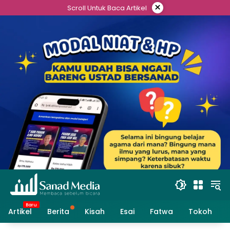
Skip
×
Scroll Untuk Baca Artikel
to
content
Artikel
Berita
Kisah
Esai
Fatwa
Tokoh