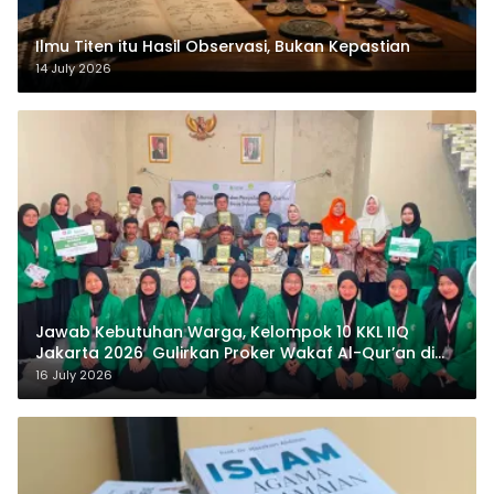
Ilmu Titen itu Hasil Observasi, Bukan Kepastian
14 July 2026
Jawab Kebutuhan Warga, Kelompok 10 KKL IIQ
Jakarta 2026 Gulirkan Proker Wakaf Al-Qur’an di
Sukamanah
16 July 2026