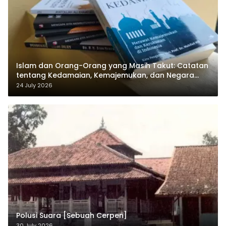
Islam dan Orang-Orang yang Masih Takut: Catatan
tentang Kedamaian, Kemajemukan, dan Negara
dalam Pemikiran Masykuri Abdillah
24 July 2026
Polusi Suara [Sebuah Cerpen]
30 July 2026