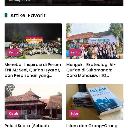
Artikel Favorit
Berita
Berita
Menebar Inspirasi di Perum
Mengukir Ekoteologi Al-
TNI AL: Seni, Qur’an Isyarat,
Qur’an di Sukamanah:
dan Perpisahan yang
Cara Mahasiswi IIQ
Hangat
Jakarta Menjaga Bumi
Jonggol
Kisah
Buku
Polusi Suara [Sebuah
Islam dan Orang-Orang