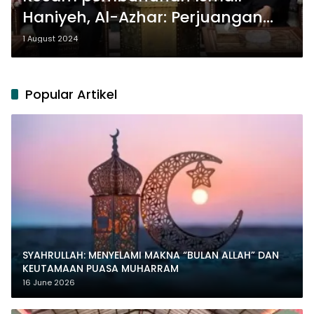
Haniyeh, Al-Azhar: Perjuangan
rakyat Palestina tidak akan surut
1 August 2024
Popular Artikel
SYAHRULLAH: MENYELAMI MAKNA “BULAN ALLAH” DAN
KEUTAMAAN PUASA MUHARRAM
16 June 2026