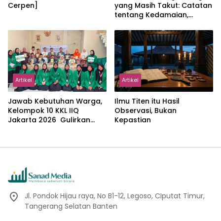
Cerpen]
yang Masih Takut: Catatan
tentang Kedamaian,
Kemajemukan, dan Negara
dalam Pemikiran Masykuri
Abdillah
Artikel
Artikel
Jawab Kebutuhan Warga,
Ilmu Titen itu Hasil
Kelompok 10 KKL IIQ
Observasi, Bukan
Jakarta 2026 Gulirkan
Kepastian
Proker Wakaf Al-Qur’an di
Sukamanah
Jl. Pondok Hijau raya, No B1-12, Legoso, CIputat Timur,
Tangerang Selatan Banten