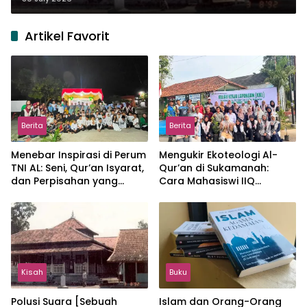
Artikel Favorit
Berita
Berita
Menebar Inspirasi di Perum
Mengukir Ekoteologi Al-
TNI AL: Seni, Qur’an Isyarat,
Qur’an di Sukamanah:
dan Perpisahan yang
Cara Mahasiswi IIQ
Hangat
Jakarta Menjaga Bumi
Jonggol
Kisah
Buku
Polusi Suara [Sebuah
Islam dan Orang-Orang