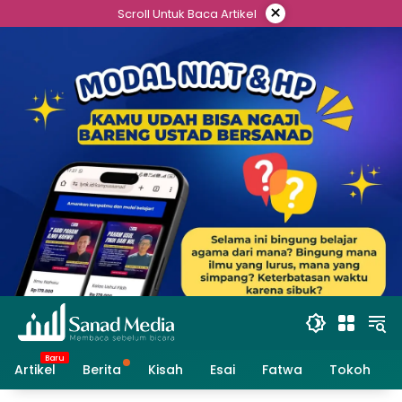
Skip
×
Scroll Untuk Baca Artikel
to
content
Artikel
Berita
Kisah
Esai
Fatwa
Tokoh