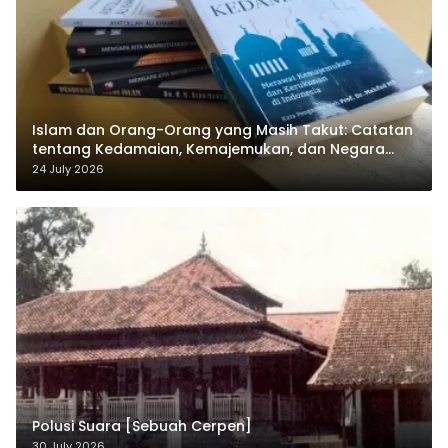
Islam dan Orang-Orang yang Masih Takut: Catatan
tentang Kedamaian, Kemajemukan, dan Negara
dalam Pemikiran Masykuri Abdillah
24 July 2026
Polusi Suara [Sebuah Cerpen]
30 July 2026