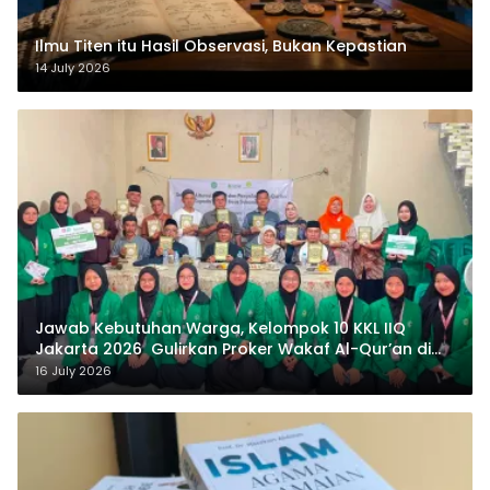
Ilmu Titen itu Hasil Observasi, Bukan Kepastian
14 July 2026
Jawab Kebutuhan Warga, Kelompok 10 KKL IIQ
Jakarta 2026 Gulirkan Proker Wakaf Al-Qur’an di
Sukamanah
16 July 2026