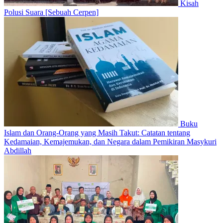
Kisah
Polusi Suara [Sebuah Cerpen]
Buku
Islam dan Orang-Orang yang Masih Takut: Catatan tentang
Kedamaian, Kemajemukan, dan Negara dalam Pemikiran Masykuri
Abdillah