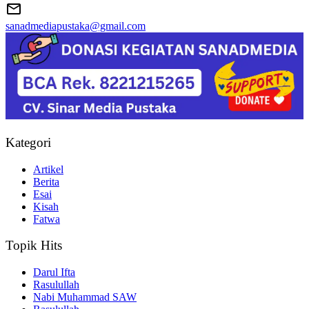
sanadmediapustaka@gmail.com
Kategori
Artikel
Berita
Esai
Kisah
Fatwa
Topik Hits
Darul Ifta
Rasulullah
Nabi Muhammad SAW