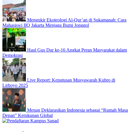
Mengukir Ekoteologi Al-Qur’an di Sukamanah: Cara
Mahasiswi IIQ Jakarta Menjaga Bumi Jonggol
Haul Gus Dur ke-16 Angkat Peran Masyarakat dalam
Demokrasi
Live Report: Keputusan Musyawarah Kubro di
Lirboyo 2025
Menag Deklarasikan Indonesia sebagai “Rumah Masa
Depan” Kerukunan Global