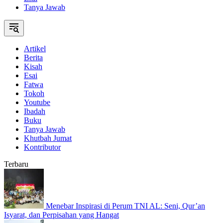
Tanya Jawab
Artikel
Berita
Kisah
Esai
Fatwa
Tokoh
Youtube
Ibadah
Buku
Tanya Jawab
Khutbah Jumat
Kontributor
Terbaru
Menebar Inspirasi di Perum TNI AL: Seni, Qur’an
Isyarat, dan Perpisahan yang Hangat