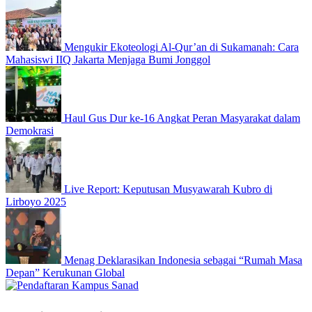
Mengukir Ekoteologi Al-Qur’an di Sukamanah: Cara
Mahasiswi IIQ Jakarta Menjaga Bumi Jonggol
Haul Gus Dur ke-16 Angkat Peran Masyarakat dalam
Demokrasi
Live Report: Keputusan Musyawarah Kubro di
Lirboyo 2025
Menag Deklarasikan Indonesia sebagai “Rumah Masa
Depan” Kerukunan Global