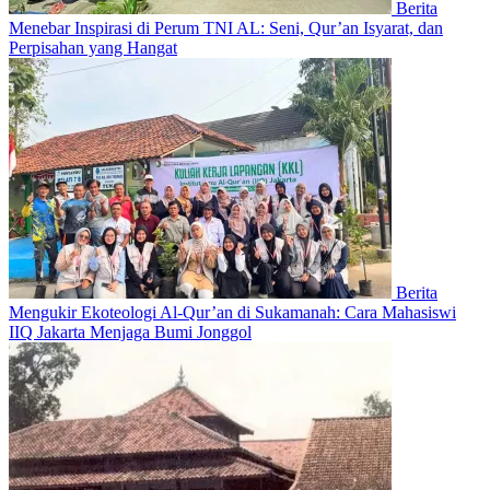
Berita
Menebar Inspirasi di Perum TNI AL: Seni, Qur’an Isyarat, dan
Perpisahan yang Hangat
Berita
Mengukir Ekoteologi Al-Qur’an di Sukamanah: Cara Mahasiswi
IIQ Jakarta Menjaga Bumi Jonggol