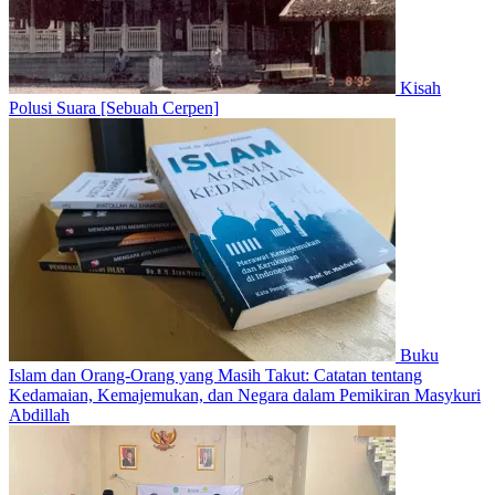
Kisah
Polusi Suara [Sebuah Cerpen]
Buku
Islam dan Orang-Orang yang Masih Takut: Catatan tentang
Kedamaian, Kemajemukan, dan Negara dalam Pemikiran Masykuri
Abdillah