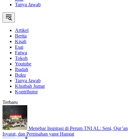
Tanya Jawab
Artikel
Berita
Kisah
Esai
Fatwa
Tokoh
Youtube
Ibadah
Buku
Tanya Jawab
Khutbah Jumat
Kontributor
Terbaru
Menebar Inspirasi di Perum TNI AL: Seni, Qur’an
Isyarat, dan Perpisahan yang Hangat