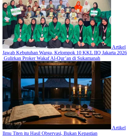
Artikel
Jawab Kebutuhan Warga, Kelompok 10 KKL IIQ Jakarta 2026
Gulirkan Proker Wakaf Al-Qur’an di Sukamanah
Artikel
Ilmu Titen itu Hasil Observasi, Bukan Kepastian