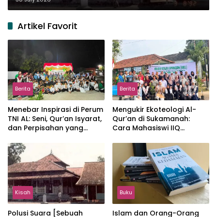
Artikel Favorit
Berita
Berita
Menebar Inspirasi di Perum
Mengukir Ekoteologi Al-
TNI AL: Seni, Qur’an Isyarat,
Qur’an di Sukamanah:
dan Perpisahan yang
Cara Mahasiswi IIQ
Hangat
Jakarta Menjaga Bumi
Jonggol
Kisah
Buku
Polusi Suara [Sebuah
Islam dan Orang-Orang