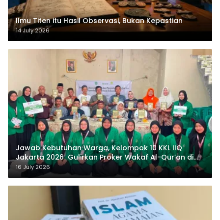
Ilmu Titen itu Hasil Observasi, Bukan Kepastian
14 July 2026
Jawab Kebutuhan Warga, Kelompok 10 KKL IIQ
Jakarta 2026 Gulirkan Proker Wakaf Al-Qur’an di
Sukamanah
16 July 2026