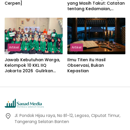
Cerpen]
yang Masih Takut: Catatan
tentang Kedamaian,
Kemajemukan, dan Negara
dalam Pemikiran Masykuri
Abdillah
Artikel
Artikel
Jawab Kebutuhan Warga,
Ilmu Titen itu Hasil
Kelompok 10 KKL IIQ
Observasi, Bukan
Jakarta 2026 Gulirkan
Kepastian
Proker Wakaf Al-Qur’an di
Sukamanah
Jl. Pondok Hijau raya, No B1-12, Legoso, CIputat Timur,
Tangerang Selatan Banten