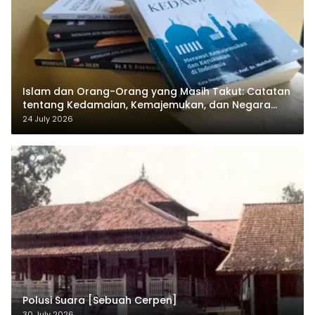
Islam dan Orang-Orang yang Masih Takut: Catatan
tentang Kedamaian, Kemajemukan, dan Negara
dalam Pemikiran Masykuri Abdillah
24 July 2026
Polusi Suara [Sebuah Cerpen]
30 July 2026