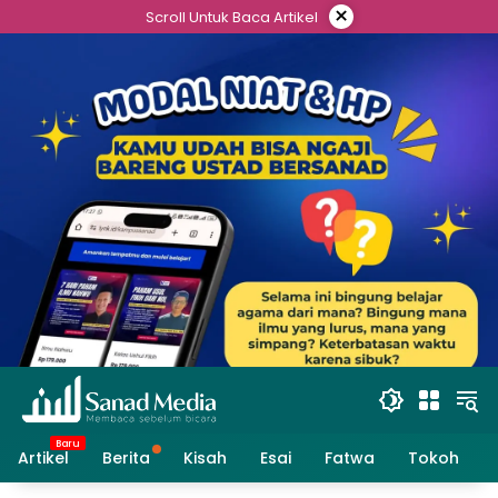
Skip
×
Scroll Untuk Baca Artikel
to
content
Artikel
Berita
Kisah
Esai
Fatwa
Tokoh