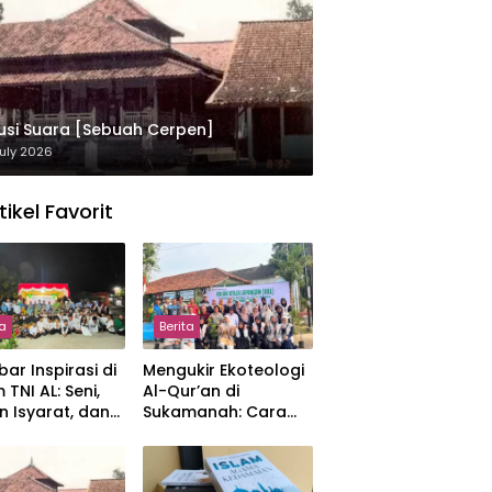
usi Suara [Sebuah Cerpen]
uly 2026
tikel Favorit
ta
Berita
ar Inspirasi di
Mengukir Ekoteologi
 TNI AL: Seni,
Al-Qur’an di
n Isyarat, dan
Sukamanah: Cara
sahan yang
Mahasiswi IIQ
at
Jakarta Menjaga
Bumi Jonggol