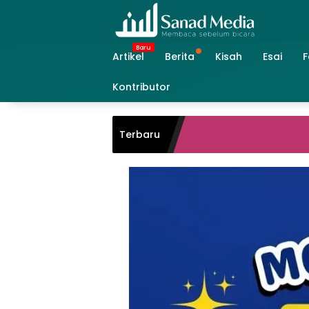
Skip
to
content
Artikel
Berita
Kisah
Esai
F
Kontributor
Terbaru