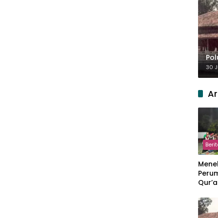
Pol
30 J
Ar
Beri
Meneb
Perum
Qur’a
Perpi
Hang