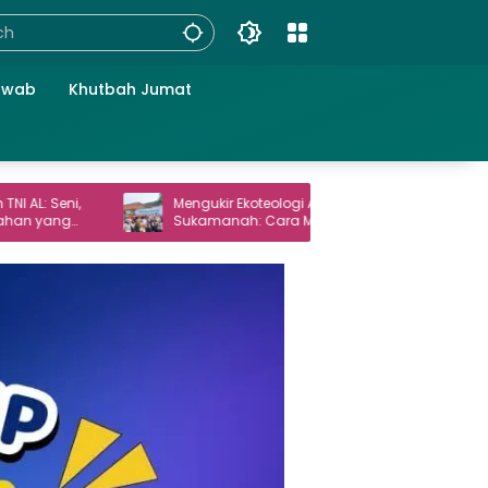
awab
Khutbah Jumat
Mengukir Ekoteologi Al-Qur’an di
Haul Gus 
Sukamanah: Cara Mahasiswi IIQ Jakarta
Masyarak
Menjaga Bumi Jonggol