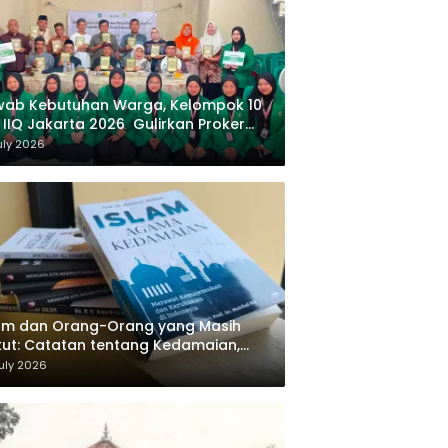
wab Kebutuhan Warga, Kelompok 10
 IIQ Jakarta 2026 Gulirkan Proker
af Al-Qur’an di Sukamanah
uly 2026
am dan Orang-Orang yang Masih
ut: Catatan tentang Kedamaian,
majemukan, dan Negara dalam
uly 2026
ikiran Masykuri Abdillah