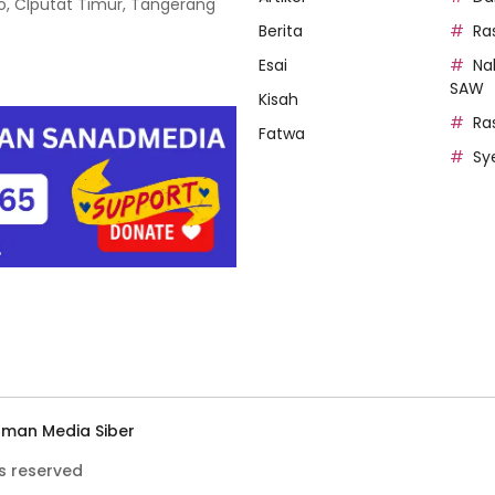
oso, CIputat Timur, Tangerang
Berita
Ra
Esai
Na
SAW
Kisah
Ra
Fatwa
Sy
man Media Siber
s reserved