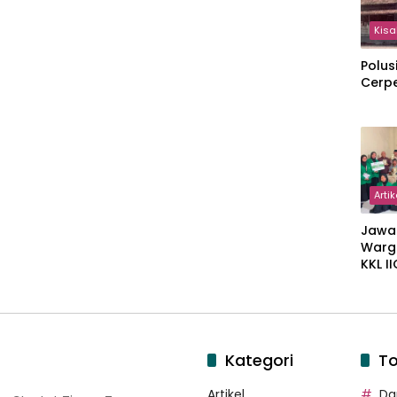
Kisa
Polus
Cerp
Artik
Jawa
Warg
KKL I
Gulir
Wakaf
Suka
Kategori
To
Artikel
Dar