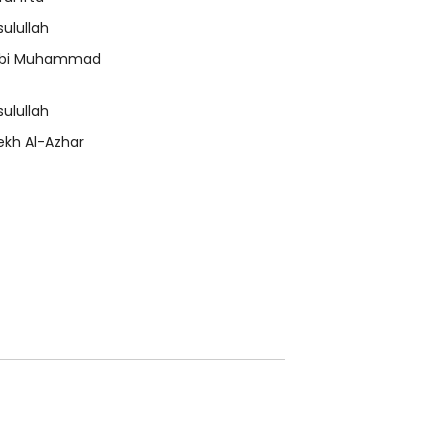
sulullah
bi Muhammad
sulullah
ekh Al-Azhar