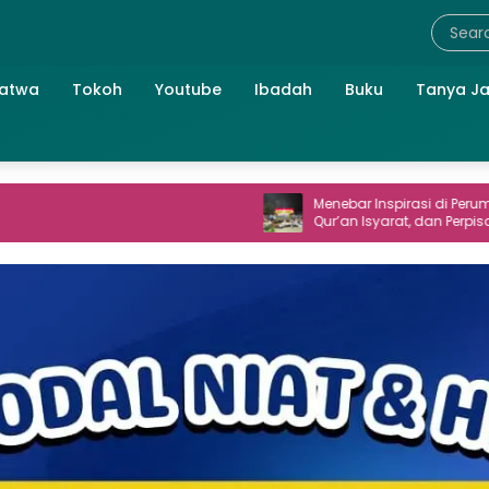
atwa
Tokoh
Youtube
Ibadah
Buku
Tanya J
Menebar Inspirasi di Perum TNI AL: Seni,
Qur’an Isyarat, dan Perpisahan yang
Hangat