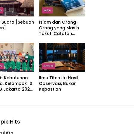
h
Buku
i Suara [Sebuah
Islam dan Orang-
en]
Orang yang Masih
Takut: Catatan
tentang Kedamaian,
Kemajemukan, dan
Negara dalam
Pemikiran Masykuri
Abdillah
el
Artikel
b Kebutuhan
Ilmu Titen itu Hasil
a, Kelompok 10
Observasi, Bukan
IQ Jakarta 2026
Kepastian
kan Proker
 Al-Qur’an di
manah
pik Hits
ul Ifta