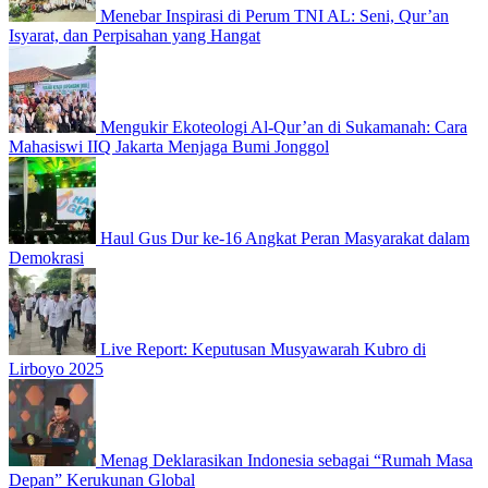
Menebar Inspirasi di Perum TNI AL: Seni, Qur’an
Isyarat, dan Perpisahan yang Hangat
Mengukir Ekoteologi Al-Qur’an di Sukamanah: Cara
Mahasiswi IIQ Jakarta Menjaga Bumi Jonggol
Haul Gus Dur ke-16 Angkat Peran Masyarakat dalam
Demokrasi
Live Report: Keputusan Musyawarah Kubro di
Lirboyo 2025
Menag Deklarasikan Indonesia sebagai “Rumah Masa
Depan” Kerukunan Global