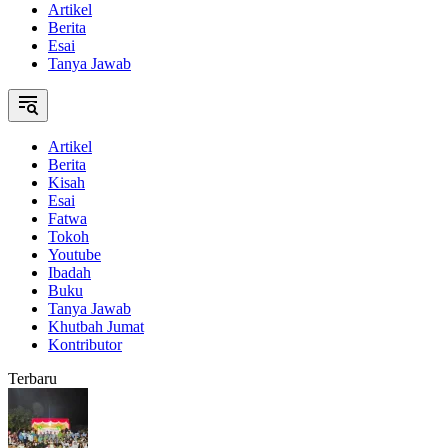
Artikel
Berita
Esai
Tanya Jawab
Artikel
Berita
Kisah
Esai
Fatwa
Tokoh
Youtube
Ibadah
Buku
Tanya Jawab
Khutbah Jumat
Kontributor
Terbaru