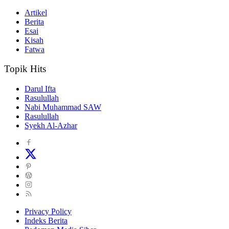
Artikel
Berita
Esai
Kisah
Fatwa
Topik Hits
Darul Ifta
Rasulullah
Nabi Muhammad SAW
Rasulullah
Syekh Al-Azhar
Privacy Policy
Indeks Berita