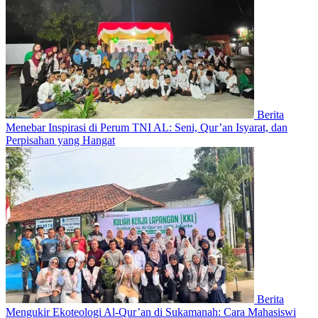
Berita
Menebar Inspirasi di Perum TNI AL: Seni, Qur’an Isyarat, dan
Perpisahan yang Hangat
Berita
Mengukir Ekoteologi Al-Qur’an di Sukamanah: Cara Mahasiswi