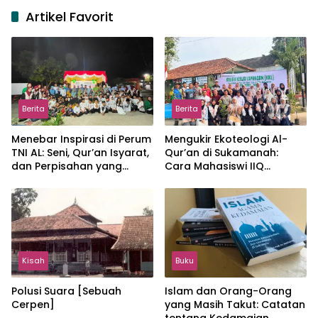
Artikel Favorit
Berita
Berita
Menebar Inspirasi di Perum
Mengukir Ekoteologi Al-
TNI AL: Seni, Qur’an Isyarat,
Qur’an di Sukamanah:
dan Perpisahan yang
Cara Mahasiswi IIQ
Hangat
Jakarta Menjaga Bumi
Jonggol
Kisah
Buku
Polusi Suara [Sebuah
Islam dan Orang-Orang
Cerpen]
yang Masih Takut: Catatan