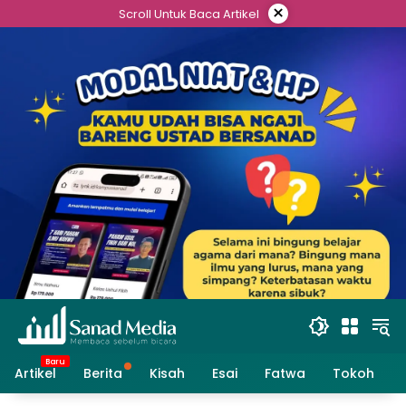
Skip
×
Scroll Untuk Baca Artikel
to
content
Artikel
Berita
Kisah
Esai
Fatwa
Tokoh