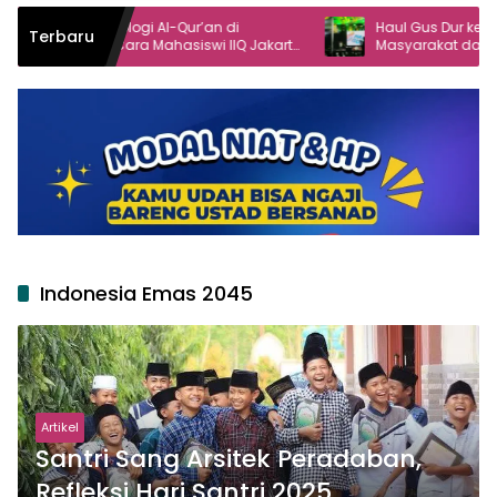
ologi Al-Qur’an di
Haul Gus Dur ke-16 Angkat Peran
Terbaru
ra Mahasiswi IIQ Jakarta
Masyarakat dalam Demokrasi
 Jonggol
Indonesia Emas 2045
Artikel
Santri Sang Arsitek Peradaban,
Refleksi Hari Santri 2025