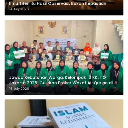
Ilmu Titen itu Hasil Observasi, Bukan Kepastian
14 July 2026
Jawab Kebutuhan Warga, Kelompok 10 KKL IIQ
Jakarta 2026 Gulirkan Proker Wakaf Al-Qur’an di
Sukamanah
16 July 2026