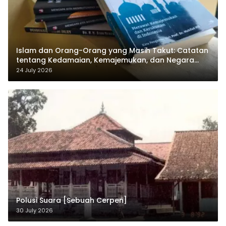
Islam dan Orang-Orang yang Masih Takut: Catatan
tentang Kedamaian, Kemajemukan, dan Negara
dalam Pemikiran Masykuri Abdillah
24 July 2026
Polusi Suara [Sebuah Cerpen]
30 July 2026