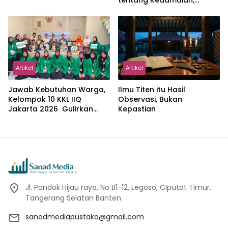
tentang Kedamaian,
Kemajemukan, dan Negara
dalam Pemikiran Masykuri
Abdillah
Artikel
Artikel
Jawab Kebutuhan Warga,
Ilmu Titen itu Hasil
Kelompok 10 KKL IIQ
Observasi, Bukan
Jakarta 2026 Gulirkan
Kepastian
Proker Wakaf Al-Qur’an di
Sukamanah
Jl. Pondok Hijau raya, No B1-12, Legoso, CIputat Timur,
Tangerang Selatan Banten
sanadmediapustaka@gmail.com