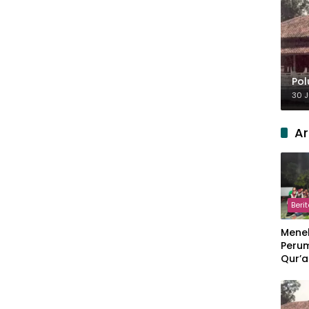
Pol
30 J
Ar
Beri
Meneb
Perum
Qur’a
Perpi
Hang