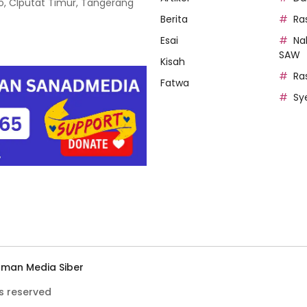
oso, CIputat Timur, Tangerang
Berita
Ra
Esai
Na
SAW
Kisah
Ra
Fatwa
Sy
man Media Siber
s reserved