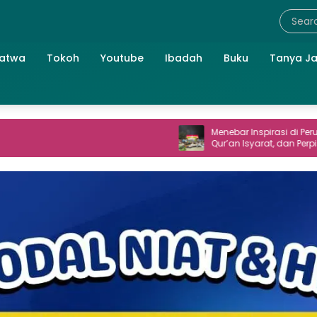
atwa
Tokoh
Youtube
Ibadah
Buku
Tanya J
Menebar Inspirasi di Perum TNI AL: Seni,
Qur’an Isyarat, dan Perpisahan yang
Hangat