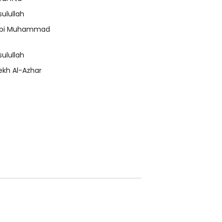
sulullah
bi Muhammad
sulullah
ekh Al-Azhar