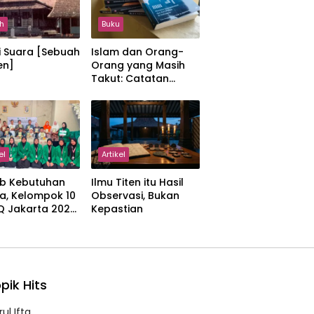
h
Buku
i Suara [Sebuah
Islam dan Orang-
en]
Orang yang Masih
Takut: Catatan
tentang Kedamaian,
Kemajemukan, dan
Negara dalam
Pemikiran Masykuri
Abdillah
el
Artikel
b Kebutuhan
Ilmu Titen itu Hasil
a, Kelompok 10
Observasi, Bukan
IQ Jakarta 2026
Kepastian
kan Proker
 Al-Qur’an di
manah
pik Hits
ul Ifta