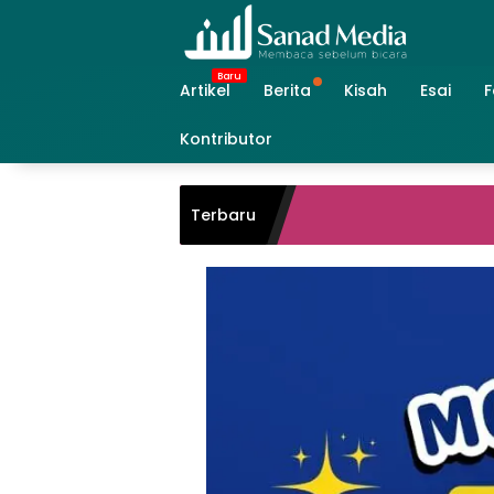
Skip
to
content
Artikel
Berita
Kisah
Esai
F
Kontributor
Terbaru