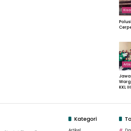
Kisa
Polus
Cerp
Artik
Jawa
Warg
KKL I
Gulir
Wakaf
Suka
Kategori
To
Artikel
Dar