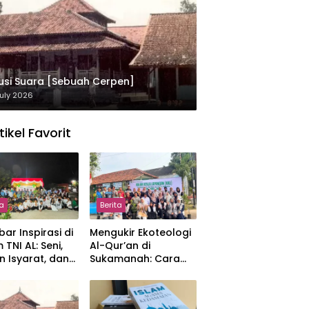
usi Suara [Sebuah Cerpen]
uly 2026
tikel Favorit
ta
Berita
ar Inspirasi di
Mengukir Ekoteologi
 TNI AL: Seni,
Al-Qur’an di
n Isyarat, dan
Sukamanah: Cara
sahan yang
Mahasiswi IIQ
at
Jakarta Menjaga
Bumi Jonggol