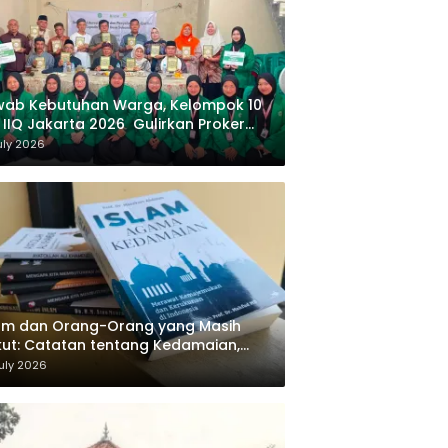
wab Kebutuhan Warga, Kelompok 10
 IIQ Jakarta 2026 Gulirkan Proker
af Al-Qur’an di Sukamanah
uly 2026
am dan Orang-Orang yang Masih
ut: Catatan tentang Kedamaian,
majemukan, dan Negara dalam
uly 2026
ikiran Masykuri Abdillah