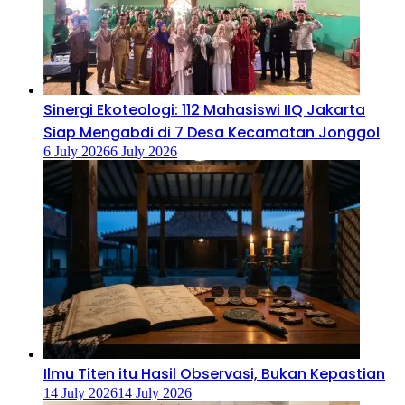
‎Sinergi Ekoteologi: 112 Mahasiswi IIQ Jakarta
Siap Mengabdi di 7 Desa Kecamatan Jonggol
6 July 2026
6 July 2026
Ilmu Titen itu Hasil Observasi, Bukan Kepastian
14 July 2026
14 July 2026