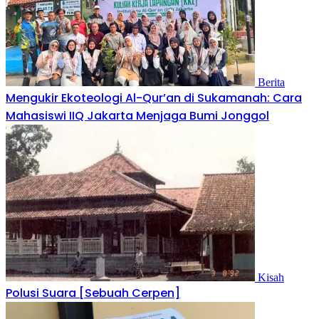
Berita
Mengukir Ekoteologi Al-Qur’an di Sukamanah: Cara
Mahasiswi IIQ Jakarta Menjaga Bumi Jonggol
Kisah
Polusi Suara [Sebuah Cerpen]