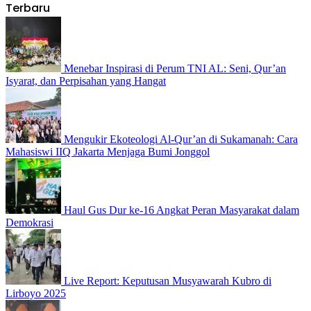
Terbaru
Menebar Inspirasi di Perum TNI AL: Seni, Qur’an
Isyarat, dan Perpisahan yang Hangat
Mengukir Ekoteologi Al-Qur’an di Sukamanah: Cara
Mahasiswi IIQ Jakarta Menjaga Bumi Jonggol
Haul Gus Dur ke-16 Angkat Peran Masyarakat dalam
Demokrasi
Live Report: Keputusan Musyawarah Kubro di
Lirboyo 2025