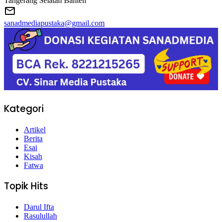
Tangerang Selatan Banten
sanadmediapustaka@gmail.com
Kategori
Artikel
Berita
Esai
Kisah
Fatwa
Topik Hits
Darul Ifta
Rasulullah