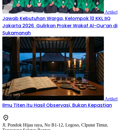
Artikel
Jawab Kebutuhan Warga, Kelompok 10 KKL IIQ
Jakarta 2026 Gulirkan Proker Wakaf Al-Qur’an di
Sukamanah
Artikel
Ilmu Titen itu Hasil Observasi, Bukan Kepastian
Jl. Pondok Hijau raya, No B1-12, Legoso, CIputat Timur,