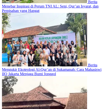
Berita
Menebar Inspirasi di Perum TNI AL: Seni, Qur’an Isyarat, dan
Perpisahan yang Hangat
Berita
Mengukir Ekoteologi Al-Qur’an di Sukamanah: Cara Mahasiswi
IIQ Jakarta Menjaga Bumi Jonggol