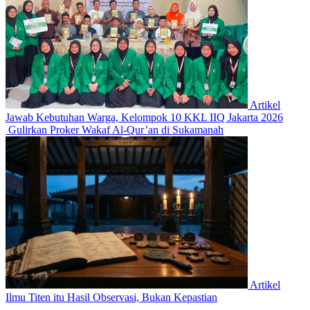
Artikel
Jawab Kebutuhan Warga, Kelompok 10 KKL IIQ Jakarta 2026
Gulirkan Proker Wakaf Al-Qur’an di Sukamanah
Artikel
Ilmu Titen itu Hasil Observasi, Bukan Kepastian