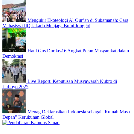
Mengukir Ekoteologi Al-Qur’an di Sukamanah: Cara
Mahasiswi IIQ Jakarta Menjaga Bumi Jonggol
Haul Gus Dur ke-16 Angkat Peran Masyarakat dalam
Demokrasi
Live Report: Keputusan Musyawarah Kubro di
Lirboyo 2025
Menag Deklarasikan Indonesia sebagai “Rumah Masa
Depan” Kerukunan Global