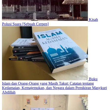
Kisah
Polusi Suara [Sebuah Cerpen]
Buku
Islam dan Orang-Orang yang Masih Takut: Catatan tentang
Kedamaian, Kemajemukan, dan Negara dalam Pemikiran Masykuri
Abdillah