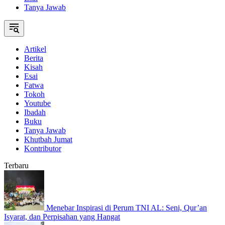
Tanya Jawab
Artikel
Berita
Kisah
Esai
Fatwa
Tokoh
Youtube
Ibadah
Buku
Tanya Jawab
Khutbah Jumat
Kontributor
Terbaru
Menebar Inspirasi di Perum TNI AL: Seni, Qur’an
Isyarat, dan Perpisahan yang Hangat