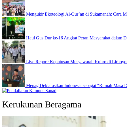
Mengukir Ekoteologi Al-Qur’an di Sukamanah: Cara Ma
Haul Gus Dur ke-16 Angkat Peran Masyarakat dalam D
Live Report: Keputusan Musyawarah Kubro di Lirboyo
Menag Deklarasikan Indonesia sebagai “Rumah Masa 
Kerukunan Beragama