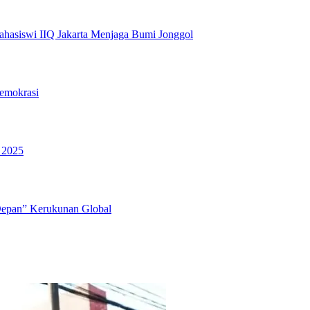
hasiswi IIQ Jakarta Menjaga Bumi Jonggol
emokrasi
 2025
Depan” Kerukunan Global