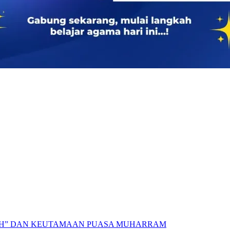
AH” DAN KEUTAMAAN PUASA MUHARRAM