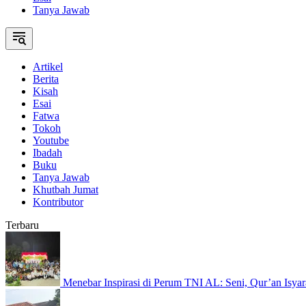
Tanya Jawab
Artikel
Berita
Kisah
Esai
Fatwa
Tokoh
Youtube
Ibadah
Buku
Tanya Jawab
Khutbah Jumat
Kontributor
Terbaru
Menebar Inspirasi di Perum TNI AL: Seni, Qur’an Isyar