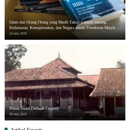
Islam dan Orang-Orang yang Masih Takut: Catatan tentang
Kedamaian, Kemajemukan, dan Negara dalam Pemikiran Masykuri
Abdillah
24 July 2026
Polusi Suara [Sebuah Cerpen]
30 July 2026
Artikel Favorit