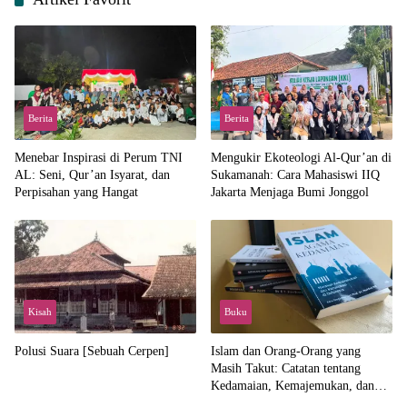
Berita
Berita
Menebar Inspirasi di Perum TNI
Mengukir Ekoteologi Al-Qur’an di
AL: Seni, Qur’an Isyarat, dan
Sukamanah: Cara Mahasiswi IIQ
Perpisahan yang Hangat
Jakarta Menjaga Bumi Jonggol
Kisah
Buku
Polusi Suara [Sebuah Cerpen]
Islam dan Orang-Orang yang
Masih Takut: Catatan tentang
Kedamaian, Kemajemukan, dan
Negara dalam Pemikiran Masykuri