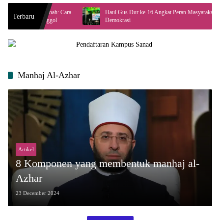
anah: Cara
Haul Gus Dur ke-16 Angkat Peran Masyarakat dalam
L
Terbaru
ggol
Demokrasi
L
Manhaj Al-Azhar
Artikel
8 Komponen yang membentuk manhaj al-
Azhar
23 December 2024