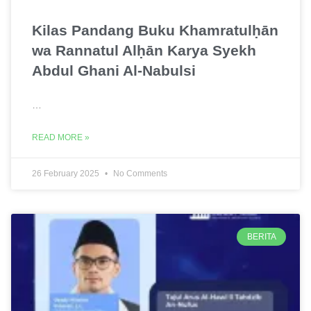
Kilas Pandang Buku Khamratulḥān
wa Rannatul Alḥān Karya Syekh
Abdul Ghani Al-Nabulsi
…
READ MORE »
26 February 2025
No Comments
BERITA