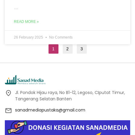
…
READ MORE »
26 February 2025
No Comments
1
2
3
Jl. Pondok Hijau raya, No B1-12, Legoso, CIputat Timur,
Tangerang Selatan Banten
sanadmediapustaka@gmail.com