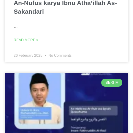
An-Nufus karya Ibnu Atha’illah As-
Sakandari
…
READ MORE »
26 February 2025
No Comments
BERITA