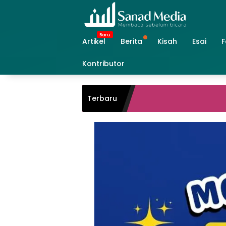
Skip
to
content
Artikel
Berita
Kisah
Esai
F
Kontributor
Terbaru