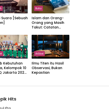
h
Buku
i Suara [Sebuah
Islam dan Orang-
en]
Orang yang Masih
Takut: Catatan
tentang Kedamaian,
Kemajemukan, dan
Negara dalam
Pemikiran Masykuri
Abdillah
el
Artikel
b Kebutuhan
Ilmu Titen itu Hasil
a, Kelompok 10
Observasi, Bukan
IQ Jakarta 2026
Kepastian
kan Proker
 Al-Qur’an di
manah
pik Hits
ul Ifta