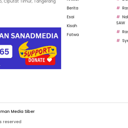
oso, CIputat Timur, Tangerang
Berita
Ra
Esai
Na
SAW
Kisah
Ra
Fatwa
Sy
man Media Siber
s reserved