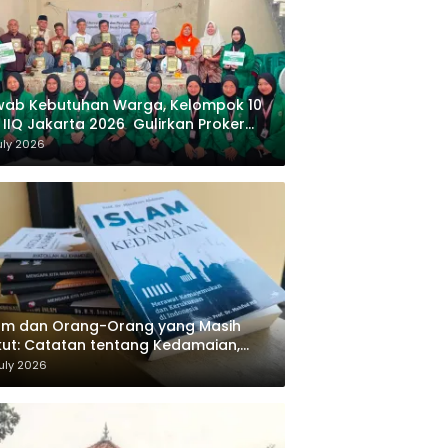
wab Kebutuhan Warga, Kelompok 10
 IIQ Jakarta 2026 Gulirkan Proker
af Al-Qur’an di Sukamanah
uly 2026
am dan Orang-Orang yang Masih
ut: Catatan tentang Kedamaian,
majemukan, dan Negara dalam
uly 2026
ikiran Masykuri Abdillah