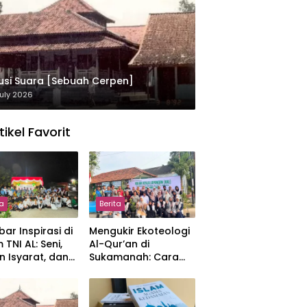
usi Suara [Sebuah Cerpen]
uly 2026
tikel Favorit
ta
Berita
ar Inspirasi di
Mengukir Ekoteologi
 TNI AL: Seni,
Al-Qur’an di
n Isyarat, dan
Sukamanah: Cara
sahan yang
Mahasiswi IIQ
at
Jakarta Menjaga
Bumi Jonggol