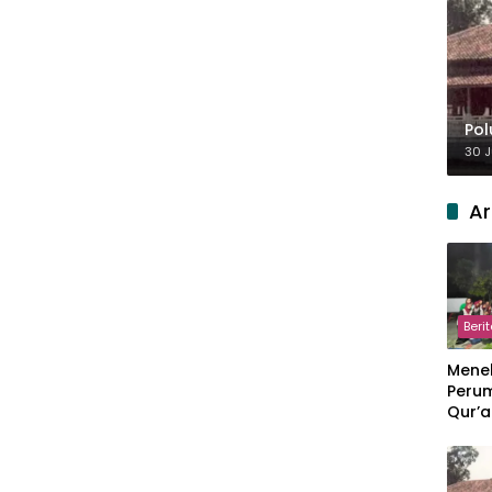
Pol
30 J
Ar
Beri
Meneb
Perum
Qur’a
Perpi
Hang