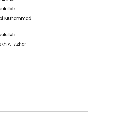
sulullah
bi Muhammad
sulullah
ekh Al-Azhar