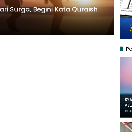
ari Surga, Begini Kata Quraish
Po
SYA
AL
MU
16 J