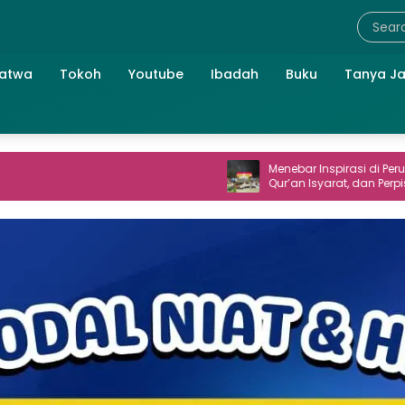
atwa
Tokoh
Youtube
Ibadah
Buku
Tanya J
Menebar Inspirasi di Perum TNI AL: Seni,
Qur’an Isyarat, dan Perpisahan yang
Hangat