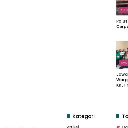
Kisa
Polus
Cerp
Artik
Jawa
Warg
KKL I
Gulir
Wakaf
Suka
Kategori
To
Artikel
Dar