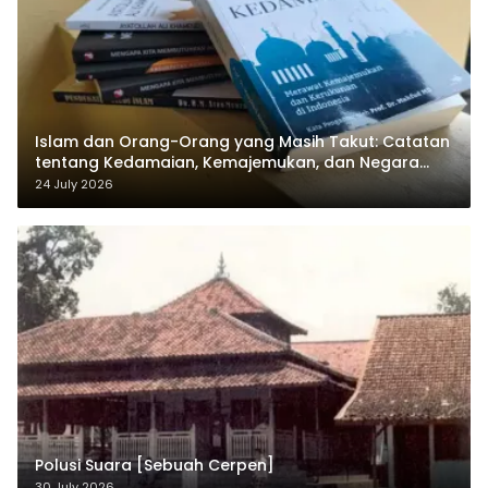
Islam dan Orang-Orang yang Masih Takut: Catatan
tentang Kedamaian, Kemajemukan, dan Negara
dalam Pemikiran Masykuri Abdillah
24 July 2026
Polusi Suara [Sebuah Cerpen]
30 July 2026