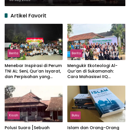
Artikel Favorit
Berita
Berita
Menebar Inspirasi di Perum
Mengukir Ekoteologi Al-
TNI AL: Seni, Qur’an Isyarat,
Qur’an di Sukamanah:
dan Perpisahan yang
Cara Mahasiswi IIQ
Hangat
Jakarta Menjaga Bumi
Jonggol
Kisah
Buku
Polusi Suara [Sebuah
Islam dan Orang-Orang