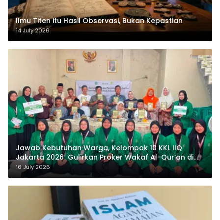
Ilmu Titen itu Hasil Observasi, Bukan Kepastian
14 July 2026
Jawab Kebutuhan Warga, Kelompok 10 KKL IIQ
Jakarta 2026 Gulirkan Proker Wakaf Al-Qur’an di
Sukamanah
16 July 2026