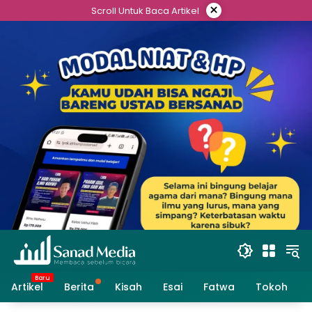
Skip
×
Scroll Untuk Baca Artikel
to
content
Artikel
Berita
Kisah
Esai
Fatwa
Tokoh