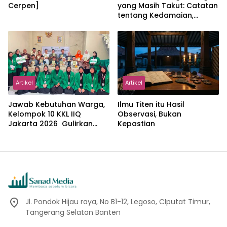
Cerpen]
yang Masih Takut: Catatan
tentang Kedamaian,
Kemajemukan, dan Negara
dalam Pemikiran Masykuri
Abdillah
Artikel
Artikel
Jawab Kebutuhan Warga,
Ilmu Titen itu Hasil
Kelompok 10 KKL IIQ
Observasi, Bukan
Jakarta 2026 Gulirkan
Kepastian
Proker Wakaf Al-Qur’an di
Sukamanah
Jl. Pondok Hijau raya, No B1-12, Legoso, CIputat Timur,
Tangerang Selatan Banten