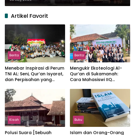
Artikel Favorit
Berita
Berita
Menebar Inspirasi di Perum
Mengukir Ekoteologi Al-
TNI AL: Seni, Qur’an Isyarat,
Qur’an di Sukamanah:
dan Perpisahan yang
Cara Mahasiswi IIQ
Hangat
Jakarta Menjaga Bumi
Jonggol
Kisah
Buku
Polusi Suara [Sebuah
Islam dan Orang-Orang