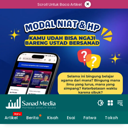
Skip
×
Scroll Untuk Baca Artikel
to
content
Artikel
Berita
Kisah
Esai
Fatwa
Tokoh