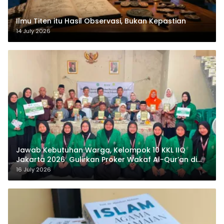
Ilmu Titen itu Hasil Observasi, Bukan Kepastian
14 July 2026
Jawab Kebutuhan Warga, Kelompok 10 KKL IIQ
Jakarta 2026 Gulirkan Proker Wakaf Al-Qur’an di
Sukamanah
16 July 2026