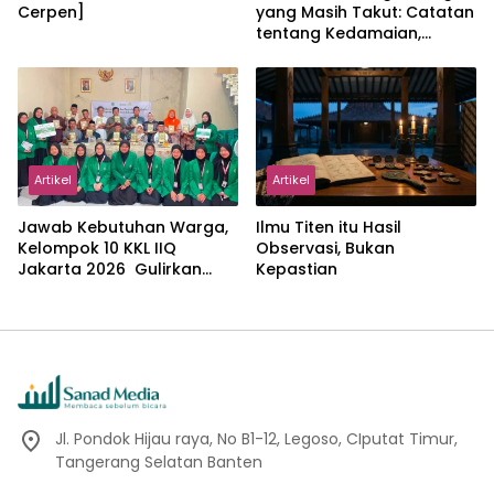
Cerpen]
yang Masih Takut: Catatan
tentang Kedamaian,
Kemajemukan, dan Negara
dalam Pemikiran Masykuri
Abdillah
Artikel
Artikel
Jawab Kebutuhan Warga,
Ilmu Titen itu Hasil
Kelompok 10 KKL IIQ
Observasi, Bukan
Jakarta 2026 Gulirkan
Kepastian
Proker Wakaf Al-Qur’an di
Sukamanah
Jl. Pondok Hijau raya, No B1-12, Legoso, CIputat Timur,
Tangerang Selatan Banten