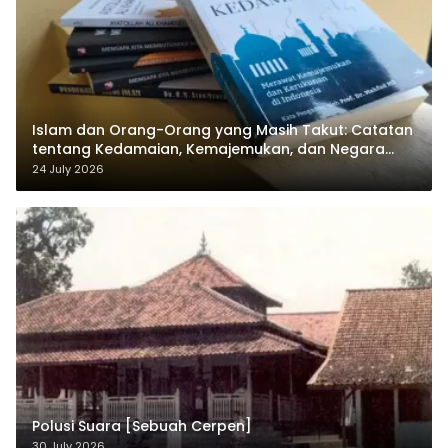
Islam dan Orang-Orang yang Masih Takut: Catatan
tentang Kedamaian, Kemajemukan, dan Negara
dalam Pemikiran Masykuri Abdillah
24 July 2026
Polusi Suara [Sebuah Cerpen]
30 July 2026