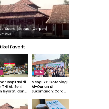
usi Suara [Sebuah Cerpen]
uly 2026
tikel Favorit
ta
Berita
ar Inspirasi di
Mengukir Ekoteologi
 TNI AL: Seni,
Al-Qur’an di
n Isyarat, dan
Sukamanah: Cara
sahan yang
Mahasiswi IIQ
at
Jakarta Menjaga
Bumi Jonggol