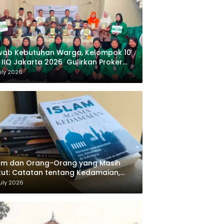
wab Kebutuhan Warga, Kelompok 10
 IIQ Jakarta 2026 Gulirkan Proker
af Al-Qur’an di Sukamanah
uly 2026
am dan Orang-Orang yang Masih
ut: Catatan tentang Kedamaian,
majemukan, dan Negara dalam
uly 2026
ikiran Masykuri Abdillah