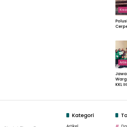
Kisa
Polus
Cerp
Artik
Jawa
Warg
KKL I
Gulir
Wakaf
Suka
Kategori
To
Artikel
Dar