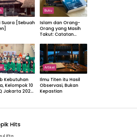
h
Buku
i Suara [Sebuah
Islam dan Orang-
en]
Orang yang Masih
Takut: Catatan
tentang Kedamaian,
Kemajemukan, dan
Negara dalam
Pemikiran Masykuri
Abdillah
el
Artikel
b Kebutuhan
Ilmu Titen itu Hasil
a, Kelompok 10
Observasi, Bukan
IQ Jakarta 2026
Kepastian
kan Proker
 Al-Qur’an di
manah
pik Hits
ul Ifta