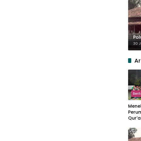
Pol
30 J
Ar
Beri
Meneb
Perum
Qur’a
Perpi
Hang