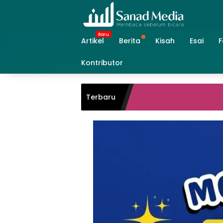
Skip
to
content
Artikel
Berita
Kisah
Esai
F
Kontributor
Terbaru