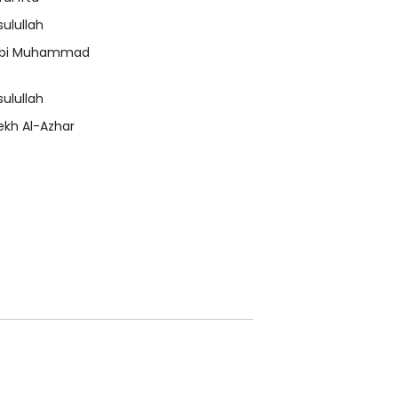
sulullah
bi Muhammad
sulullah
ekh Al-Azhar