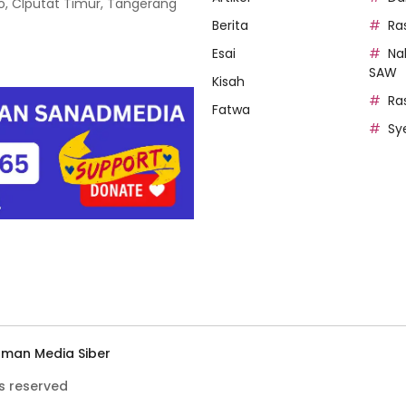
oso, CIputat Timur, Tangerang
Berita
Ra
Esai
Na
SAW
Kisah
Ra
Fatwa
Sy
man Media Siber
s reserved