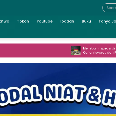
atwa
Tokoh
Youtube
Ibadah
Buku
Tanya J
Menebar Inspirasi di Perum TNI AL: S
Qur’an Isyarat, dan Perpisahan ya
Hangat