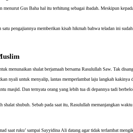
menurut Gus Baha hal itu terhitung sebagai ibadah. Meskipun kepada
 satu pengajiannya memberikan kisah hikmah bahwa teladan ini suda
Muslim
 untuk menunaikan shalat berjamaah bersama Rasulullah Saw. Tak disang
kan nyali untuk menyalip, lantas memperlambat laju langkah kakinya d
intu masjid. Dan ternyata orang yang lebih tua di depannya tadi berbe
ah shalat shubuh. Sebab pada saat itu, Rasulullah memanjangkan wakt
saat ruku’ sampai Sayyidina Ali datang agar tidak terlambat mengikut