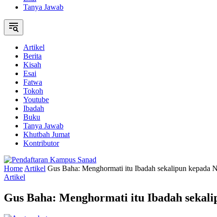
Tanya Jawab
Artikel
Berita
Kisah
Esai
Fatwa
Tokoh
Youtube
Ibadah
Buku
Tanya Jawab
Khutbah Jumat
Kontributor
Home
Artikel
Gus Baha: Menghormati itu Ibadah sekalipun kepada 
Artikel
Gus Baha: Menghormati itu Ibadah sekal