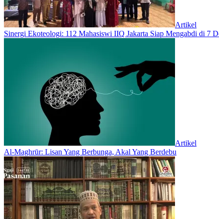
Artikel
‎Sinergi Ekoteologi: 112 Mahasiswi IIQ Jakarta Siap Mengabdi di 7
Artikel
Al-Maghrūr: Lisan Yang Berbunga, Akal Yang Berdebu