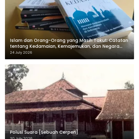
Islam dan Orang-Orang yang Masih Takut: Catatan
tentang Kedamaian, Kemajemukan, dan Negara
dalam Pemikiran Masykuri Abdillah
24 July 2026
Polusi Suara [Sebuah Cerpen]
30 July 2026