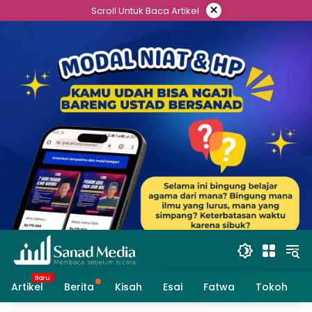
Skip
×
Scroll Untuk Baca Artikel
to
content
Artikel
Berita
Kisah
Esai
Fatwa
Tokoh