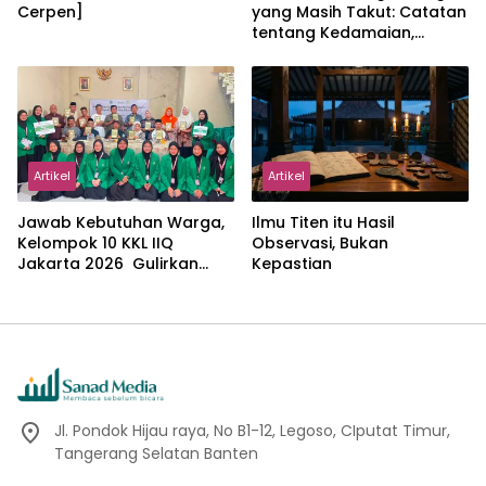
Cerpen]
yang Masih Takut: Catatan
tentang Kedamaian,
Kemajemukan, dan Negara
dalam Pemikiran Masykuri
Abdillah
Artikel
Artikel
Jawab Kebutuhan Warga,
Ilmu Titen itu Hasil
Kelompok 10 KKL IIQ
Observasi, Bukan
Jakarta 2026 Gulirkan
Kepastian
Proker Wakaf Al-Qur’an di
Sukamanah
Jl. Pondok Hijau raya, No B1-12, Legoso, CIputat Timur,
Tangerang Selatan Banten