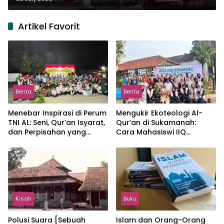
Artikel Favorit
Berita
Berita
Menebar Inspirasi di Perum
Mengukir Ekoteologi Al-
TNI AL: Seni, Qur’an Isyarat,
Qur’an di Sukamanah:
dan Perpisahan yang
Cara Mahasiswi IIQ
Hangat
Jakarta Menjaga Bumi
Jonggol
Kisah
Buku
Polusi Suara [Sebuah
Islam dan Orang-Orang