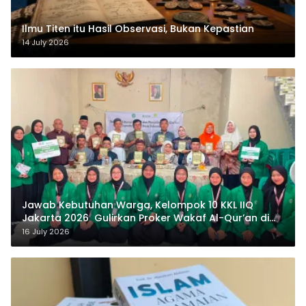
Ilmu Titen itu Hasil Observasi, Bukan Kepastian
14 July 2026
Jawab Kebutuhan Warga, Kelompok 10 KKL IIQ
Jakarta 2026 Gulirkan Proker Wakaf Al-Qur’an di
Sukamanah
16 July 2026