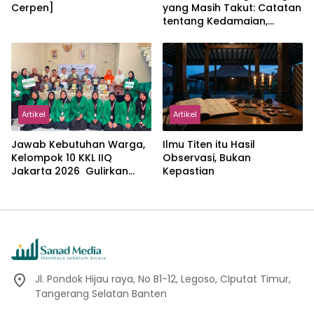
Cerpen]
yang Masih Takut: Catatan
tentang Kedamaian,
Kemajemukan, dan Negara
dalam Pemikiran Masykuri
Abdillah
Artikel
Artikel
Jawab Kebutuhan Warga,
Ilmu Titen itu Hasil
Kelompok 10 KKL IIQ
Observasi, Bukan
Jakarta 2026 Gulirkan
Kepastian
Proker Wakaf Al-Qur’an di
Sukamanah
Jl. Pondok Hijau raya, No B1-12, Legoso, CIputat Timur,
Tangerang Selatan Banten