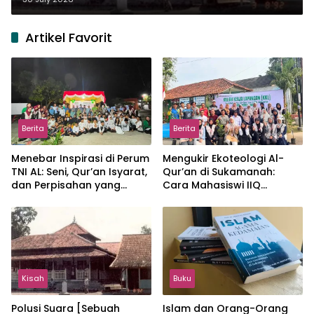
Artikel Favorit
Berita
Berita
Menebar Inspirasi di Perum
Mengukir Ekoteologi Al-
TNI AL: Seni, Qur’an Isyarat,
Qur’an di Sukamanah:
dan Perpisahan yang
Cara Mahasiswi IIQ
Hangat
Jakarta Menjaga Bumi
Jonggol
Kisah
Buku
Polusi Suara [Sebuah
Islam dan Orang-Orang