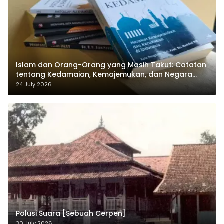
Islam dan Orang-Orang yang Masih Takut: Catatan
tentang Kedamaian, Kemajemukan, dan Negara
dalam Pemikiran Masykuri Abdillah
24 July 2026
Polusi Suara [Sebuah Cerpen]
30 July 2026