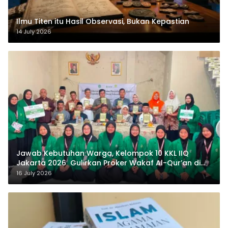
Ilmu Titen itu Hasil Observasi, Bukan Kepastian
14 July 2026
Jawab Kebutuhan Warga, Kelompok 10 KKL IIQ
Jakarta 2026 Gulirkan Proker Wakaf Al-Qur’an di
Sukamanah
16 July 2026