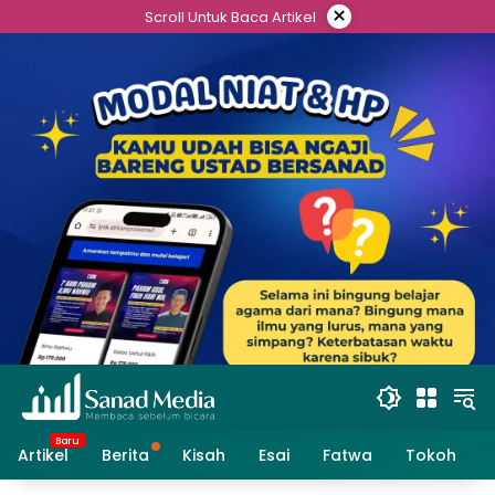
Skip
×
Scroll Untuk Baca Artikel
to
content
Artikel
Berita
Kisah
Esai
Fatwa
Tokoh