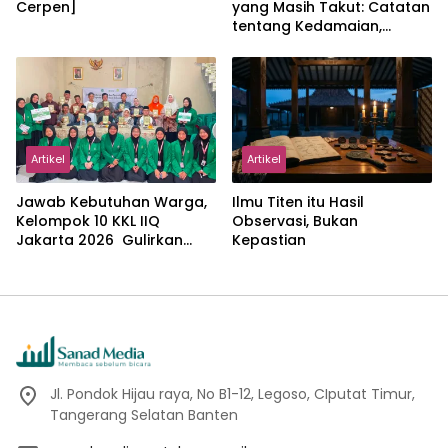
Cerpen]
yang Masih Takut: Catatan
tentang Kedamaian,
Kemajemukan, dan Negara
dalam Pemikiran Masykuri
Abdillah
Artikel
Artikel
Jawab Kebutuhan Warga,
Ilmu Titen itu Hasil
Kelompok 10 KKL IIQ
Observasi, Bukan
Jakarta 2026 Gulirkan
Kepastian
Proker Wakaf Al-Qur’an di
Sukamanah
Jl. Pondok Hijau raya, No B1-12, Legoso, CIputat Timur,
Tangerang Selatan Banten