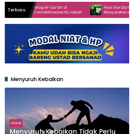
teologi Al-Qur’an di
Haul Gus Dur ke-16 Angkat Peran
Terbaru
Cara Mahasiswi IIQ Jakarta
Masyarakat dalam Demokrasi
i Jonggol
Menyuruh Kebaikan
Artikel
Menyuruh Kebaikan Tidak Perlu