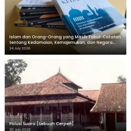
Islam dan Orang-Orang yang Masih Takut: Catatan
tentang Kedamaian, Kemajemukan, dan Negara
dalam Pemikiran Masykuri Abdillah
24 July 2026
Polusi Suara [Sebuah Cerpen]
30 July 2026