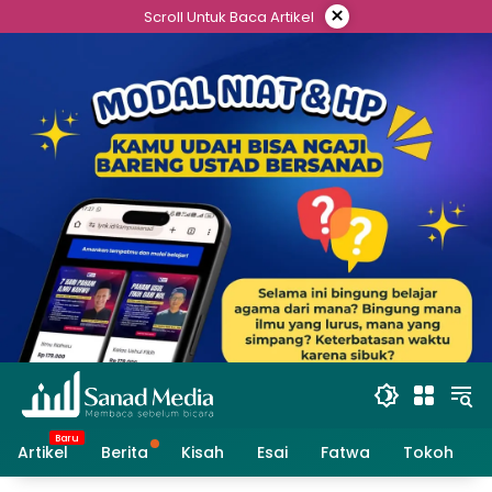
Skip
×
Scroll Untuk Baca Artikel
to
content
Artikel
Berita
Kisah
Esai
Fatwa
Tokoh