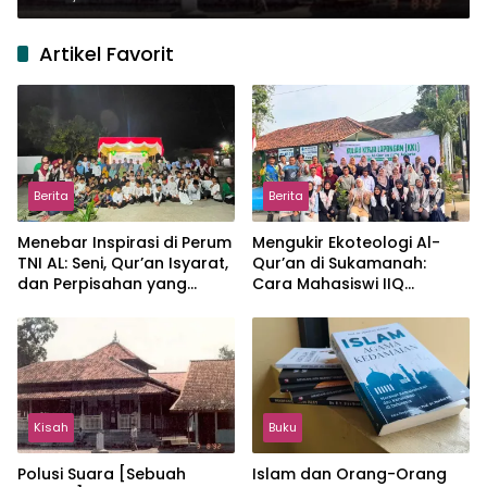
Artikel Favorit
Berita
Berita
Menebar Inspirasi di Perum
Mengukir Ekoteologi Al-
TNI AL: Seni, Qur’an Isyarat,
Qur’an di Sukamanah:
dan Perpisahan yang
Cara Mahasiswi IIQ
Hangat
Jakarta Menjaga Bumi
Jonggol
Kisah
Buku
Polusi Suara [Sebuah
Islam dan Orang-Orang