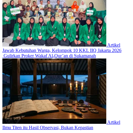
Artikel
Jawab Kebutuhan Warga, Kelompok 10 KKL IIQ Jakarta 2026
Gulirkan Proker Wakaf Al-Qur’an di Sukamanah
Artikel
Ilmu Titen itu Hasil Observasi, Bukan Kepastian