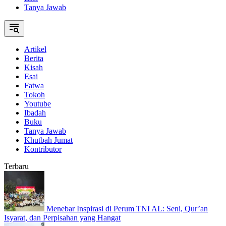
Tanya Jawab
Artikel
Berita
Kisah
Esai
Fatwa
Tokoh
Youtube
Ibadah
Buku
Tanya Jawab
Khutbah Jumat
Kontributor
Terbaru
Menebar Inspirasi di Perum TNI AL: Seni, Qur’an
Isyarat, dan Perpisahan yang Hangat