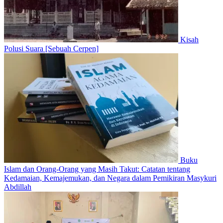
Kisah
Polusi Suara [Sebuah Cerpen]
Buku
Islam dan Orang-Orang yang Masih Takut: Catatan tentang
Kedamaian, Kemajemukan, dan Negara dalam Pemikiran Masykuri
Abdillah