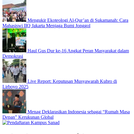
Mengukir Ekoteologi Al-Qur’an di Sukamanah: Cara
Mahasiswi IIQ Jakarta Menjaga Bumi Jonggol
Haul Gus Dur ke-16 Angkat Peran Masyarakat dalam
Demokrasi
Live Report: Keputusan Musyawarah Kubro di
Lirboyo 2025
Menag Deklarasikan Indonesia sebagai “Rumah Masa
Depan” Kerukunan Global