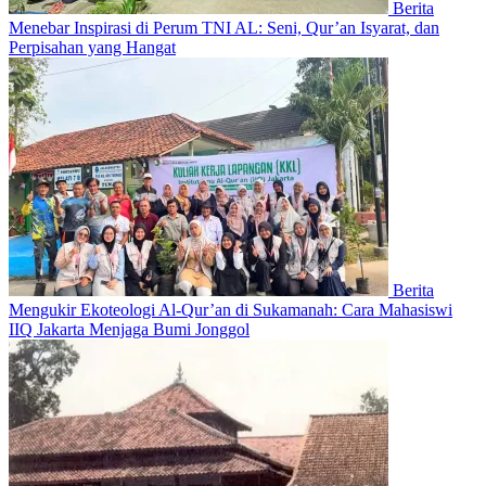
Berita
Menebar Inspirasi di Perum TNI AL: Seni, Qur’an Isyarat, dan
Perpisahan yang Hangat
Berita
Mengukir Ekoteologi Al-Qur’an di Sukamanah: Cara Mahasiswi
IIQ Jakarta Menjaga Bumi Jonggol