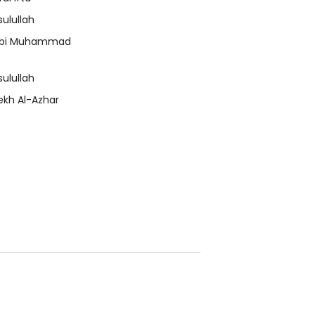
sulullah
bi Muhammad
sulullah
ekh Al-Azhar