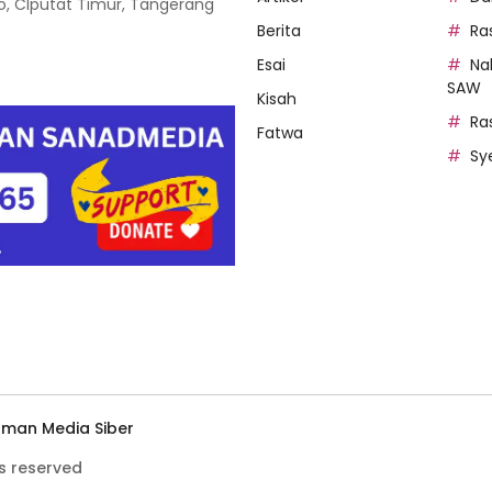
oso, CIputat Timur, Tangerang
Berita
Ra
Esai
Na
SAW
Kisah
Ra
Fatwa
Sy
man Media Siber
s reserved