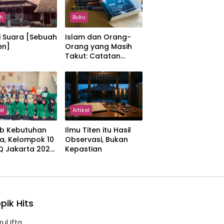
h
Buku
i Suara [Sebuah
Islam dan Orang-
en]
Orang yang Masih
Takut: Catatan
tentang Kedamaian,
Kemajemukan, dan
Negara dalam
Pemikiran Masykuri
Abdillah
el
Artikel
b Kebutuhan
Ilmu Titen itu Hasil
a, Kelompok 10
Observasi, Bukan
IQ Jakarta 2026
Kepastian
kan Proker
 Al-Qur’an di
manah
pik Hits
ul Ifta