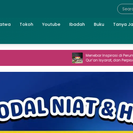
atwa
Tokoh
Youtube
Ibadah
Buku
Tanya J
Menebar Inspirasi di Perum TNI AL: Seni,
Qur’an Isyarat, dan Perpisahan yang
Hangat