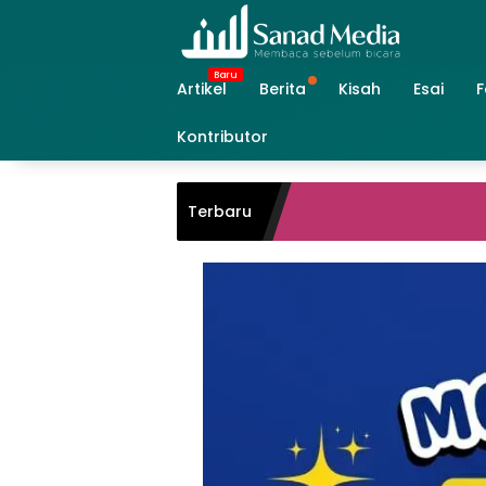
Skip
to
content
Artikel
Berita
Kisah
Esai
F
Kontributor
Terbaru