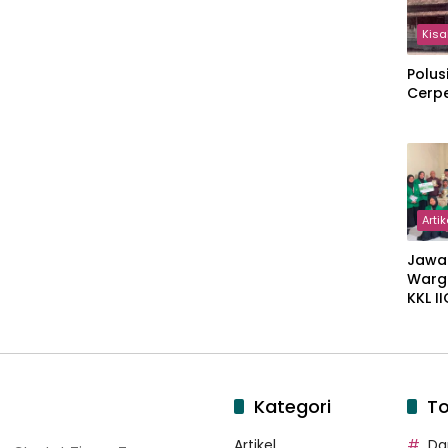
Kisa
Polus
Cerp
Artik
Jawa
Warg
KKL I
Gulir
Wakaf
Suka
Kategori
To
Artikel
Dar