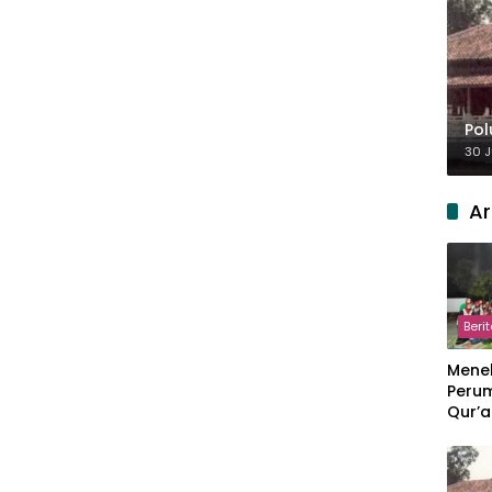
Pol
30 J
Ar
Beri
Meneb
Perum
Qur’a
Perpi
Hang