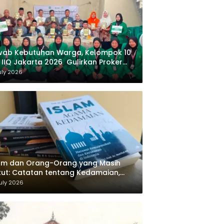
wab Kebutuhan Warga, Kelompok 10
 IIQ Jakarta 2026 Gulirkan Proker
af Al-Qur’an di Sukamanah
uly 2026
am dan Orang-Orang yang Masih
ut: Catatan tentang Kedamaian,
majemukan, dan Negara dalam
uly 2026
ikiran Masykuri Abdillah