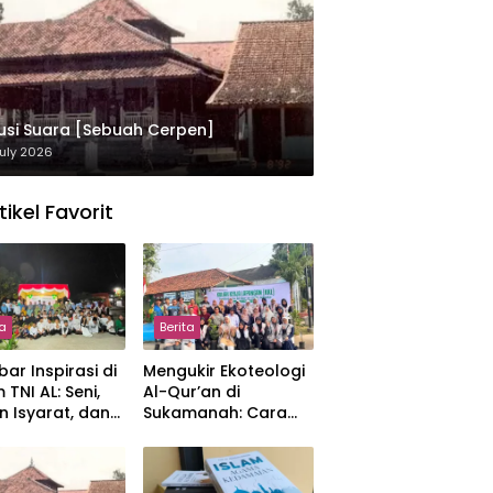
usi Suara [Sebuah Cerpen]
uly 2026
tikel Favorit
ta
Berita
ar Inspirasi di
Mengukir Ekoteologi
 TNI AL: Seni,
Al-Qur’an di
n Isyarat, dan
Sukamanah: Cara
sahan yang
Mahasiswi IIQ
at
Jakarta Menjaga
Bumi Jonggol