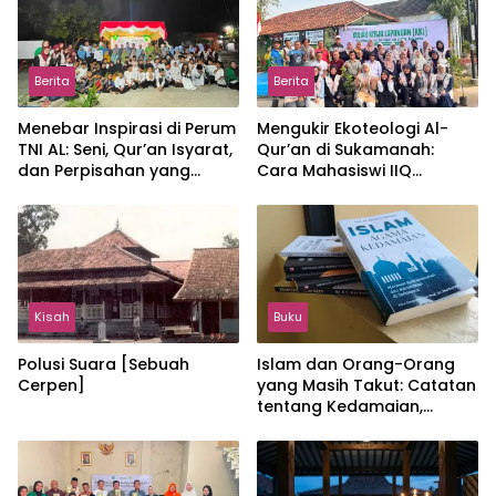
Berita
Berita
Menebar Inspirasi di Perum
Mengukir Ekoteologi Al-
TNI AL: Seni, Qur’an Isyarat,
Qur’an di Sukamanah:
dan Perpisahan yang
Cara Mahasiswi IIQ
Hangat
Jakarta Menjaga Bumi
Jonggol
Kisah
Buku
Polusi Suara [Sebuah
Islam dan Orang-Orang
Cerpen]
yang Masih Takut: Catatan
tentang Kedamaian,
Kemajemukan, dan Negara
dalam Pemikiran Masykuri
Abdillah