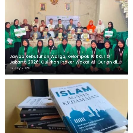
Jawab Kebutuhan Warga, Kelompok 10 KKL IIQ
Jakarta 2026 Gulirkan Proker Wakaf Al-Qur’an di
Sukamanah
16 July 2026