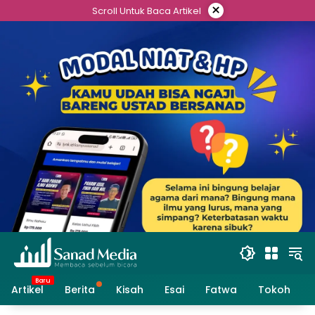
Skip
×
Scroll Untuk Baca Artikel
to
content
Artikel
Berita
Kisah
Esai
Fatwa
Tokoh