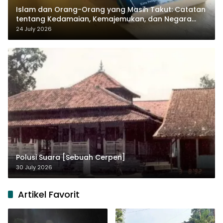
Islam dan Orang-Orang yang Masih Takut: Catatan
tentang Kedamaian, Kemajemukan, dan Negara
dalam Pemikiran Masykuri Abdillah
24 July 2026
Polusi Suara [Sebuah Cerpen]
30 July 2026
Artikel Favorit