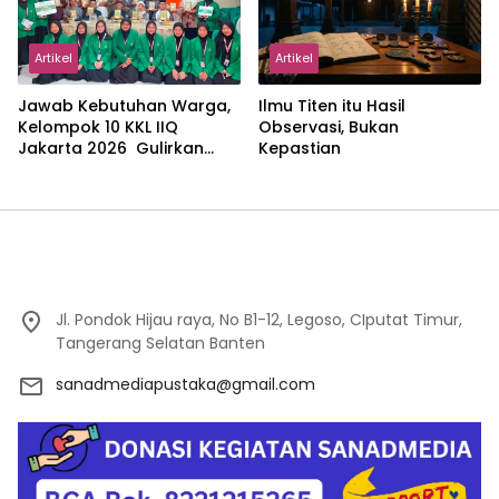
Artikel
Artikel
Jawab Kebutuhan Warga,
Ilmu Titen itu Hasil
Kelompok 10 KKL IIQ
Observasi, Bukan
Jakarta 2026 Gulirkan
Kepastian
Proker Wakaf Al-Qur’an di
Sukamanah
Jl. Pondok Hijau raya, No B1-12, Legoso, CIputat Timur,
Tangerang Selatan Banten
sanadmediapustaka@gmail.com