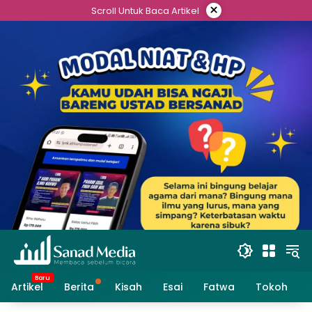
Skip
×
Scroll Untuk Baca Artikel
to
content
Artikel
Berita
Kisah
Esai
Fatwa
Tokoh