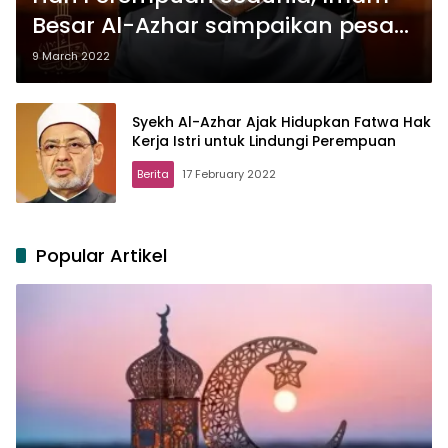
Besar Al-Azhar sampaikan pesan
penting
9 March 2022
Syekh Al-Azhar Ajak Hidupkan Fatwa Hak
Kerja Istri untuk Lindungi Perempuan
Berita
17 February 2022
Popular Artikel