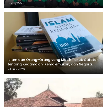
Sukamanah
16 July 2026
Islam dan Orang-Orang yang Masih Takut: Catatan
tentang Kedamaian, Kemajemukan, dan Negara
dalam Pemikiran Masykuri Abdillah
24 July 2026