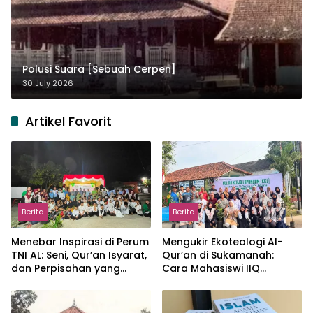
Polusi Suara [Sebuah Cerpen]
30 July 2026
Artikel Favorit
Berita
Berita
Menebar Inspirasi di Perum
Mengukir Ekoteologi Al-
TNI AL: Seni, Qur’an Isyarat,
Qur’an di Sukamanah:
dan Perpisahan yang
Cara Mahasiswi IIQ
Hangat
Jakarta Menjaga Bumi
Jonggol