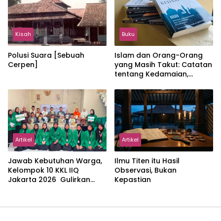
Kisah
Buku
Polusi Suara [Sebuah
Islam dan Orang-Orang
Cerpen]
yang Masih Takut: Catatan
tentang Kedamaian,
Kemajemukan, dan Negara
dalam Pemikiran Masykuri
Abdillah
Artikel
Artikel
Jawab Kebutuhan Warga,
Ilmu Titen itu Hasil
Kelompok 10 KKL IIQ
Observasi, Bukan
Jakarta 2026 Gulirkan
Kepastian
Proker Wakaf Al-Qur’an di
Sukamanah