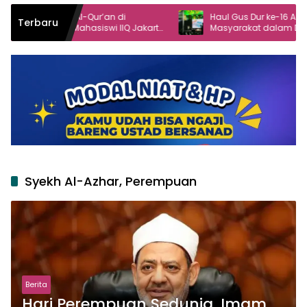
 Al-Qur’an di
Haul Gus Dur ke-16 Angkat Peran
Terbaru
ahasiswi IIQ Jakarta
Masyarakat dalam Demokrasi
ggol
Syekh Al-Azhar, Perempuan
Berita
Hari Perempuan Sedunia, Imam