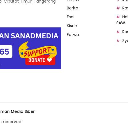
oso, CIputat Timur, Tangerang
Berita
Ra
Esai
Na
SAW
Kisah
Ra
Fatwa
Sy
man Media Siber
s reserved