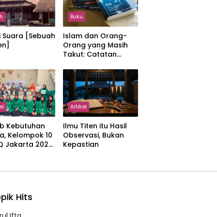
h
Buku
i Suara [Sebuah
Islam dan Orang-
en]
Orang yang Masih
Takut: Catatan
tentang Kedamaian,
Kemajemukan, dan
Negara dalam
Pemikiran Masykuri
Abdillah
el
Artikel
b Kebutuhan
Ilmu Titen itu Hasil
a, Kelompok 10
Observasi, Bukan
IQ Jakarta 2026
Kepastian
kan Proker
 Al-Qur’an di
manah
pik Hits
ul Ifta