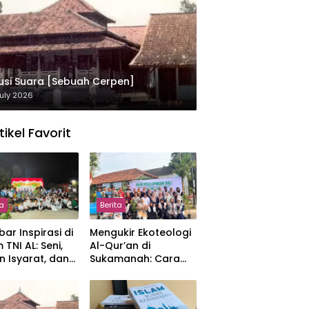
usi Suara [Sebuah Cerpen]
uly 2026
tikel Favorit
ta
Berita
ar Inspirasi di
Mengukir Ekoteologi
 TNI AL: Seni,
Al-Qur’an di
n Isyarat, dan
Sukamanah: Cara
sahan yang
Mahasiswi IIQ
at
Jakarta Menjaga
Bumi Jonggol