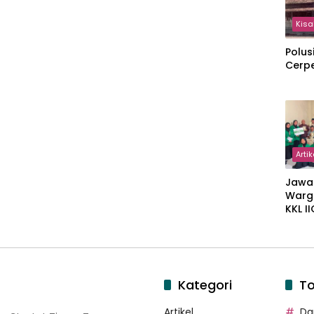
Kisa
Polus
Cerp
Artik
Jawa
Warg
KKL I
Gulir
Wakaf
Suka
Kategori
To
Artikel
Dar