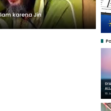
lam karena Jin
Po
SYA
AL
MU
16 J