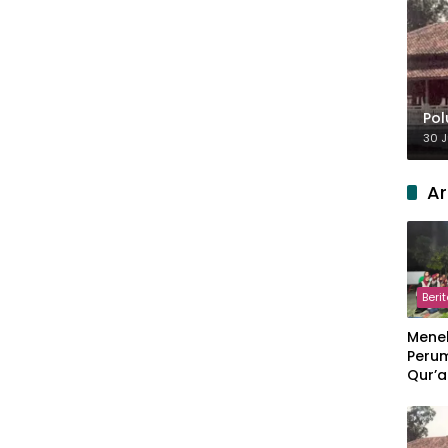
Pol
30 J
Ar
Beri
Meneb
Perum
Qur’a
Perpi
Hang