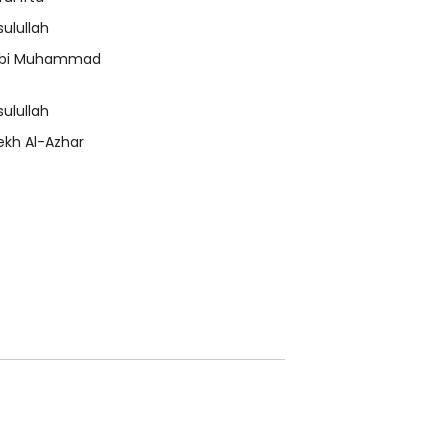
sulullah
bi Muhammad
sulullah
ekh Al-Azhar