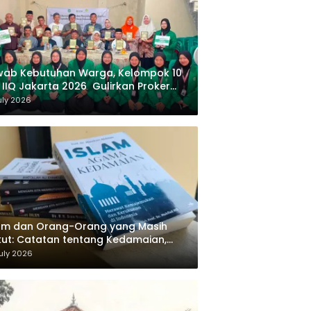
wab Kebutuhan Warga, Kelompok 10
 IIQ Jakarta 2026 Gulirkan Proker
af Al-Qur’an di Sukamanah
uly 2026
am dan Orang-Orang yang Masih
ut: Catatan tentang Kedamaian,
majemukan, dan Negara dalam
uly 2026
ikiran Masykuri Abdillah