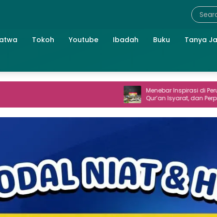
atwa
Tokoh
Youtube
Ibadah
Buku
Tanya J
Menebar Inspirasi di Perum TNI AL: Seni,
Qur’an Isyarat, dan Perpisahan yang
Hangat