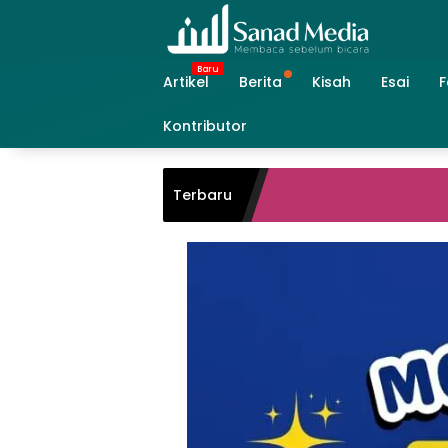
Skip
to
content
Artikel
Berita
Kisah
Esai
F
Kontributor
Terbaru