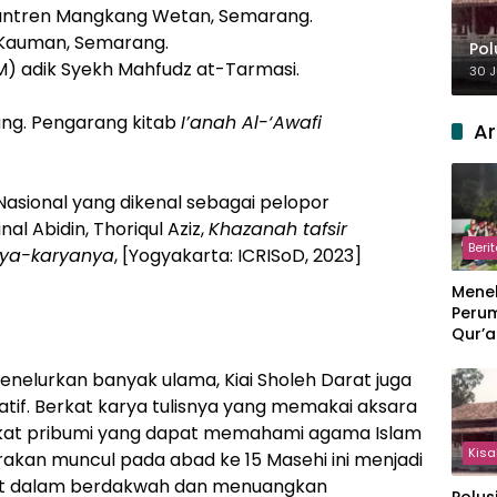
esantren Mangkang Wetan, Semarang.
di Kauman, Semarang.
Pol
 M) adik Syekh Mahfudz at-Tarmasi.
30 J
ang. Pengarang kitab
I’anah Al-‘Awafi
Ar
Nasional yang dikenal sebagai pelopor
l Abidin, Thoriqul Aziz,
Khazanah tafsir
Beri
rya-karyanya
, [Yogyakarta: ICRISoD, 2023]
Meneb
Perum
Qur’a
Perpi
Hang
enelurkan banyak ulama, Kiai Sholeh Darat juga
vatif. Berkat karya tulisnya yang memakai aksara
kat pribumi yang dapat memahami agama Islam
Kisa
akan muncul pada abad ke 15 Masehi ini menjadi
Darat dalam berdakwah dan menuangkan