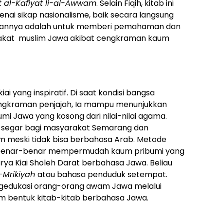
t al-Kafiyat li-al-Awwam
. Selain Fiqih, kitab ini
ai sikap nasionalisme, baik secara langsung
kirannya adalah untuk memberi pemahaman dan
at muslim Jawa akibat cengkraman kaum
ai yang inspiratif. Di saat kondisi bangsa
ngkraman penjajah, Ia mampu menunjukkan
mi Jawa yang kosong dari nilai-nilai agama.
n segar bagi masyarakat Semarang dan
am meski tidak bisa berbahasa Arab. Metode
ya benar-benar mempermudah kaum pribumi yang
arya Kiai Sholeh Darat berbahasa Jawa. Beliau
-Mrikiyah
atau bahasa penduduk setempat.
engedukasi orang-orang awam Jawa melalui
m bentuk kitab-kitab berbahasa Jawa.