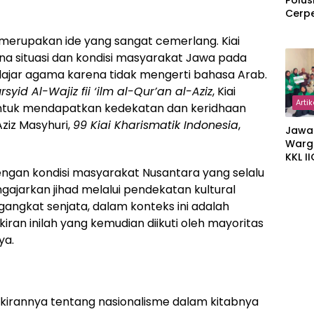
Polus
Cerp
merupakan ide yang sangat cemerlang. Kiai
a situasi dan kondisi masyarakat Jawa pada
lajar agama karena tidak mengerti bahasa Arab.
syid Al-Wajiz fii ‘ilm al-Qur’an al-Aziz
, Kiai
Artik
ntuk mendapatkan kedekatan dan keridhaan
Aziz Masyhuri,
99 Kiai Kharismatik Indonesia
,
Jawa
Warg
KKL I
Gulir
dengan kondisi masyarakat Nusantara yang selalu
Wakaf
ngajarkan jihad melalui pendekatan kultural
Suka
angkat senjata, dalam konteks ini adalah
ran inilah yang kemudian diikuti oleh mayoritas
ya.
kirannya tentang nasionalisme dalam kitabnya