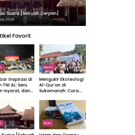
usi Suara [Sebuah Cerpen]
uly 2026
tikel Favorit
ta
Berita
ar Inspirasi di
Mengukir Ekoteologi
 TNI AL: Seni,
Al-Qur’an di
n Isyarat, dan
Sukamanah: Cara
sahan yang
Mahasiswi IIQ
at
Jakarta Menjaga
Bumi Jonggol
h
Buku