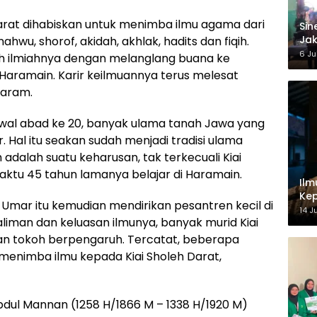
Darat dihabiskan untuk menimba ilmu agama dari
‎Si
Jak
nahwu, shorof, akidah, akhlak, hadits dan fiqih.
Ke
6 Ju
hlah ilmiahnya dengan melanglang buana ke
Haramain. Karir keilmuannya terus melesat
Haram.
wal abad ke 20, banyak ulama tanah Jawa yang
r. Hal itu seakan sudah menjadi tradisi ulama
dalah suatu keharusan, tak terkecuali Kiai
ktu 45 tahun lamanya belajar di Haramain.
Ilm
Kep
i Umar itu kemudian mendirikan pesantren kecil di
14 J
liman dan keluasan ilmunya, banyak murid Kiai
an tokoh berpengaruh. Tercatat, beberapa
menimba ilmu kepada Kiai Sholeh Darat,
bdul Mannan (1258 H/1866 M – 1338 H/1920 M)