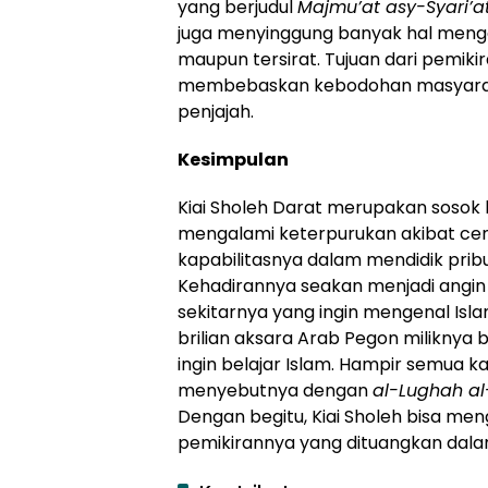
yang berjudul
Majmu’at asy-Syari’a
juga menyinggung banyak hal mengen
maupun tersirat. Tujuan dari pemi
membebaskan kebodohan masyarak
penjajah.
Kesimpulan
Kiai Sholeh Darat merupakan sosok ki
mengalami keterpurukan akibat ce
kapabilitasnya dalam mendidik pribu
Kehadirannya seakan menjadi angi
sekitarnya yang ingin mengenal Isl
brilian aksara Arab Pegon milikn
ingin belajar Islam. Hampir semua k
menyebutnya dengan
al-Lughah al
Dengan begitu, Kiai Sholeh bisa m
pemikirannya yang dituangkan dala