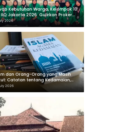
wab Kebutuhan Warga, Kelompok 10
 IIQ Jakarta 2026 Gulirkan Proker
af Al-Qur’an di Sukamanah
uly 2026
am dan Orang-Orang yang Masih
ut: Catatan tentang Kedamaian,
majemukan, dan Negara dalam
uly 2026
ikiran Masykuri Abdillah