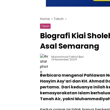
Home
Tokoh
Tokoh
Biografi Kiai Shol
Asal Semarang
Muhammad Fathul Bari
14 November 2024
Berbicara mengenai Pahlawan Nas
Hasyim Asy’ari dan KH. Ahmad Da
pertama. Dari keduanya inilah ke
kemasyarakatan Islam berhaluan 
Tanah Air, yakni Muhammadiyah
Kedua ormas ini tidak hanya berke