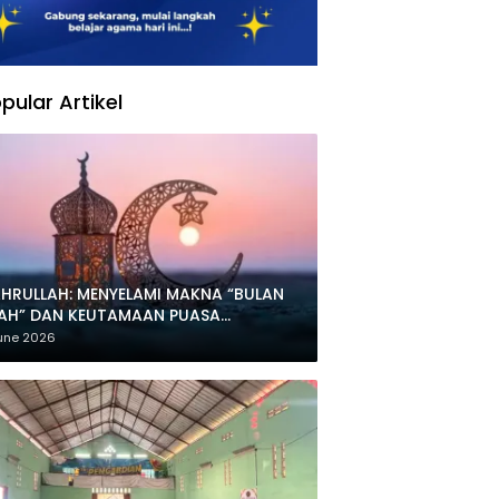
pular Artikel
HRULLAH: MENYELAMI MAKNA “BULAN
LAH” DAN KEUTAMAAN PUASA
HARRAM
une 2026