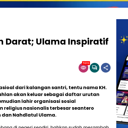
eh Darat; Ulama Inspiratif
5916
ioal dari kalangan santri, tentu nama KH.
hlan akan keluar sebagai daftar urutan
mudian lahir organisasi sosial
religius nasionalis terbesar seantero
 dan Nahdlatul Ulama.
mbang di negeri sendiri, bahkan sudah merambah