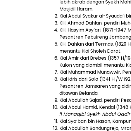
lebih akrab dengan Syekh Mahfu
Masjidil Haram.
Kiai Abdul Syakur al-Syauda’i 
KH. Ahmad Dahlan, pendiri Mu
KH. Hasyim Asy’ari, (1871-1947 
Pesantren Tebuireng Jombang
KH. Dahlan dari Termas, (1329 H
menantu Kiai Sholeh Darat.
Kiai Amir dari Brebes (1357 H/
Kulon yang diambil menantu Kia
Kiai Muhammad Munawwir, Pend
Kiai Idris dari Solo (1341 H /
Pesantren Jamsaren yang didiri
ditawan Belanda.
Kiai Abdullah Sajad, pendiri P
Kiai Abdul Hamid, Kendal (1348
fi Manaqibi Syekh Abdul Qadir a
Kiai Sya’ban bin Hasan, Kampu
Kiai Abdullah Bandungrejo, Mr