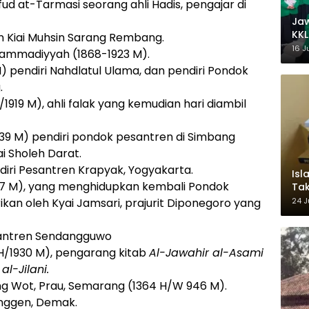
d at-Tarmasi seorang ahli Hadis, pengajar di
Ja
KKL
bin Kiai Muhsin Sarang Rembang.
Wak
16 J
hammadiyyah (1868-1923 M).
M) pendiri Nahdlatul Ulama, dan pendiri Pondok
.
/1919 M), ahli falak yang kemudian hari diambil
1939 M) pendiri pondok pesantren di Simbang
i Sholeh Darat.
iri Pesantren Krapyak, Yogyakarta.
Isl
W I927 M), yang menghidupkan kembali Pondok
Tak
Ke
24 J
kan oleh Kyai Jamsari, prajurit Diponegoro yang
Pem
esantren Sendangguwo
 H/1930 M), pengarang kitab
Al-Jawahir al-Asami
l-Jilani.
ng Wot, Prau, Semarang (1364 H/W 946 M).
anggen, Demak.