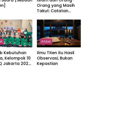
i Suara [Sebuah
Islam dan Orang-
en]
Orang yang Masih
Takut: Catatan
tentang Kedamaian,
Kemajemukan, dan
Negara dalam
Pemikiran Masykuri
Abdillah
el
Artikel
b Kebutuhan
Ilmu Titen itu Hasil
a, Kelompok 10
Observasi, Bukan
IQ Jakarta 2026
Kepastian
kan Proker
 Al-Qur’an di
manah