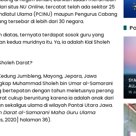
ari situs
NU Online
, tercatat telah ada sekitar 25
ahdlatul Ulama (PCINU) maupun Pengurus Cabang
 tersebar di lebih dari 30 negara.
Po
 diatas, ternyata terdapat sosok guru yang
 kedua muridnya itu. Ya, ia adalah Kiai Sholeh
 Sholeh Darat?
sa Kedung Jumbleng, Mayong, Jepara, Jawa
SYA
engkap Muhammad Sholeh bin Umar al-Samarani
AL
ang bertepatan dengan tahun meletusnya perang
MU
16 J
arat cukup beruntung karena ia adalah anak dari
sekaligus ulama di wilayah Pantai Utara Jawa.
 Darat al-Samarani Maha Guru Ulama
s, 2020] halaman 36).