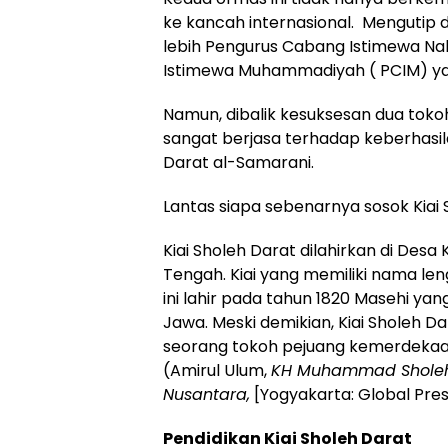
ke kancah internasional. Mengutip d
lebih Pengurus Cabang Istimewa N
Istimewa Muhammadiyah ( PCIM) yang
Namun, dibalik kesuksesan dua tokoh
sangat berjasa terhadap keberhasilan
Darat al-Samarani.
Lantas siapa sebenarnya sosok Kiai
Kiai Sholeh Darat dilahirkan di De
Tengah. Kiai yang memiliki nama l
ini lahir pada tahun 1820 Masehi y
Jawa. Meski demikian, Kiai Sholeh D
seorang tokoh pejuang kemerdekaan 
(Amirul Ulum,
KH Muhammad Sholeh
Nusantara,
[Yogyakarta: Global Pres
Pendidikan Kiai Sholeh Darat